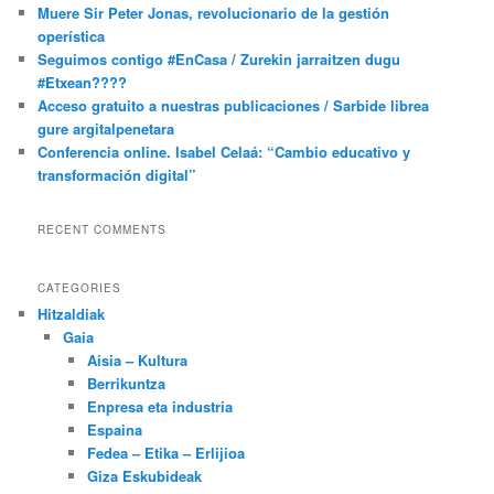
Muere Sir Peter Jonas, revolucionario de la gestión
operística
Seguimos contigo #EnCasa / Zurekin jarraitzen dugu
#Etxean????
Acceso gratuito a nuestras publicaciones / Sarbide librea
gure argitalpenetara
Conferencia online. Isabel Celaá: “Cambio educativo y
transformación digital”
RECENT COMMENTS
CATEGORIES
Hitzaldiak
Gaia
Aisia – Kultura
Berrikuntza
Enpresa eta industria
Espaina
Fedea – Etika – Erlijioa
Giza Eskubideak