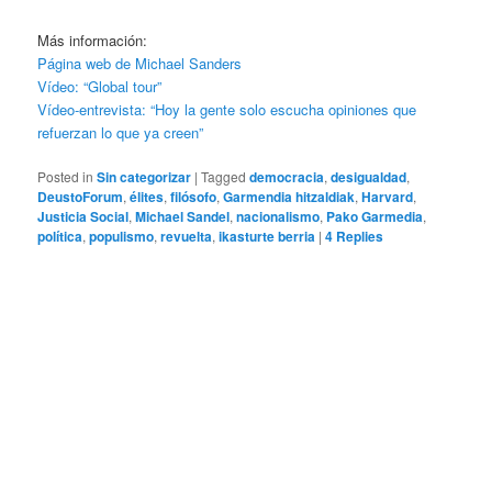
Más información:
Página web de Michael Sanders
Vídeo: “Global tour”
Vídeo-entrevista: “Hoy la gente solo escucha opiniones que
refuerzan lo que ya creen”
Posted in
Sin categorizar
|
Tagged
democracia
,
desigualdad
,
DeustoForum
,
élites
,
filósofo
,
Garmendia hitzaldiak
,
Harvard
,
Justicia Social
,
Michael Sandel
,
nacionalismo
,
Pako Garmedia
,
política
,
populismo
,
revuelta
,
ikasturte berria
|
4
Replies