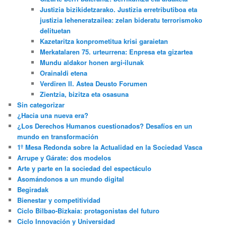
Justizia bizikidetzarako. Justizia erretributiboa eta
justizia leheneratzailea: zelan bideratu terrorismoko
delituetan
Kazetaritza konprometitua krisi garaietan
Merkatalaren 75. urteurrena: Enpresa eta gizartea
Mundu aldakor honen argi-ilunak
Orainaldi etena
Verdiren II. Astea Deusto Forumen
Zientzia, bizitza eta osasuna
Sin categorizar
¿Hacia una nueva era?
¿Los Derechos Humanos cuestionados? Desafíos en un
mundo en transformación
1º Mesa Redonda sobre la Actualidad en la Sociedad Vasca
Arrupe y Gárate: dos modelos
Arte y parte en la sociedad del espectáculo
Asomándonos a un mundo digital
Begiradak
Bienestar y competitividad
Ciclo Bilbao-Bizkaia: protagonistas del futuro
Ciclo Innovación y Universidad