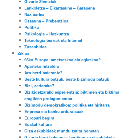
Gizarte Zientziak
Lankidetza – Elkartasuna – Garapena
Nazioartea
Osasuna – Prebentzioa
Politika
Psikologia – Hezkuntza
Teknologia berriak eta Internet
Zuzenbidea
Zikloa
93ko Europa: ametsezkoa ala egiazkoa?
Aparteko hitzaldia
Aro berri baterantz?
Beste kultura batzuk, beste bizimodu batzuk
Bizi, zertarako?
Bizikidetzarako esperientzia: biktimen eta biktima
eragileen protagonismoa
Bizimodu demokratikoa: politika eta hiritarra
Enpresa eta banku arduratsuak
Europari begira
Euskal kultura
Giza eskubideak mundu zatitu honetan
Gizarte berri baterantz: berrikuntza eta aldaketa