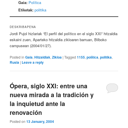
Gaia:
Política
Etiketak:
politika
DESKRIBAPENA
Jordi Pujol hizlariak “El perfil del político en el siglo XXI” hitzaldia
eskaini zuen, Aparteko hitzaldia zikloaren barruan, Bilboko
campusean (2004/01/27).
Posted in
Gaia
,
Hitzaldiak
,
Zikloa
|
Tagged
1155
,
política
,
politika
,
Rusia
|
Leave a reply
Ópera, siglo XXI: entre una
nueva mirada a la tradición y
la inquietud ante la
renovación
Posted on
13 January, 2004