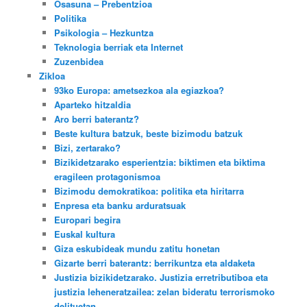
Osasuna – Prebentzioa
Politika
Psikologia – Hezkuntza
Teknologia berriak eta Internet
Zuzenbidea
Zikloa
93ko Europa: ametsezkoa ala egiazkoa?
Aparteko hitzaldia
Aro berri baterantz?
Beste kultura batzuk, beste bizimodu batzuk
Bizi, zertarako?
Bizikidetzarako esperientzia: biktimen eta biktima
eragileen protagonismoa
Bizimodu demokratikoa: politika eta hiritarra
Enpresa eta banku arduratsuak
Europari begira
Euskal kultura
Giza eskubideak mundu zatitu honetan
Gizarte berri baterantz: berrikuntza eta aldaketa
Justizia bizikidetzarako. Justizia erretributiboa eta
justizia leheneratzailea: zelan bideratu terrorismoko
delituetan