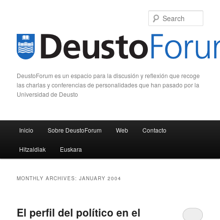
Sear
DeustoForum es un espacio para la discusión y reflexión que recoge
las charlas y conferencias de personalidades que han pasado por la
Universidad de Deusto
Main menu
Inicio
Sobre DeustoForum
Web
Contacto
Skip to primary content
Skip to secondary content
Hitzaldiak
Euskara
MONTHLY ARCHIVES:
JANUARY 2004
El perfil del político en el