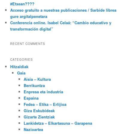
#Etxean????
Acceso gratuito a nuestras publicaciones / Sarbide librea
gure argitalpenetara
Conferencia online. Isabel Celaá: “Cambio educativo y
transformación digital”
RECENT COMMENTS
CATEGORIES
Hitzaldiak
Gaia
Aisia – Kultura
Berrikuntza
Enpresa eta industria
Espaina
Fedea – Etika – Erlijioa
Giza Eskubideak
Gizarte Zientziak
Lankidetza – Elkartasuna – Garapena
Nazioartea