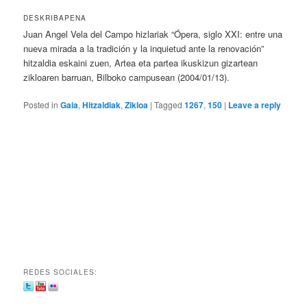
DESKRIBAPENA
Juan Angel Vela del Campo hizlariak “Ópera, siglo XXI: entre una
nueva mirada a la tradición y la inquietud ante la renovación”
hitzaldia eskaini zuen, Artea eta partea ikuskizun gizartean
zikloaren barruan, Bilboko campusean (2004/01/13).
Posted in
Gaia
,
Hitzaldiak
,
Zikloa
|
Tagged
1267
,
150
|
Leave a reply
REDES SOCIALES: