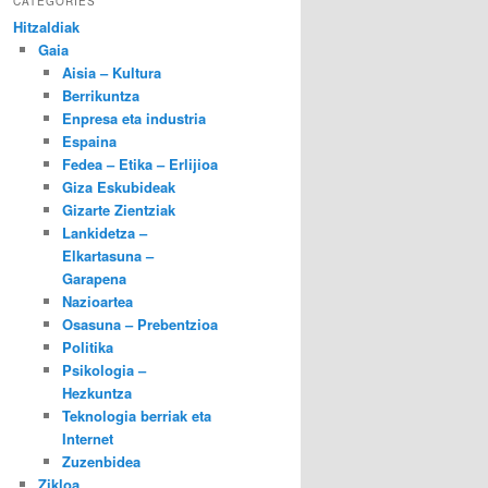
CATEGORIES
Hitzaldiak
Gaia
Aisia – Kultura
Berrikuntza
Enpresa eta industria
Espaina
Fedea – Etika – Erlijioa
Giza Eskubideak
Gizarte Zientziak
Lankidetza –
Elkartasuna –
Garapena
Nazioartea
Osasuna – Prebentzioa
Politika
Psikologia –
Hezkuntza
Teknologia berriak eta
Internet
Zuzenbidea
Zikloa