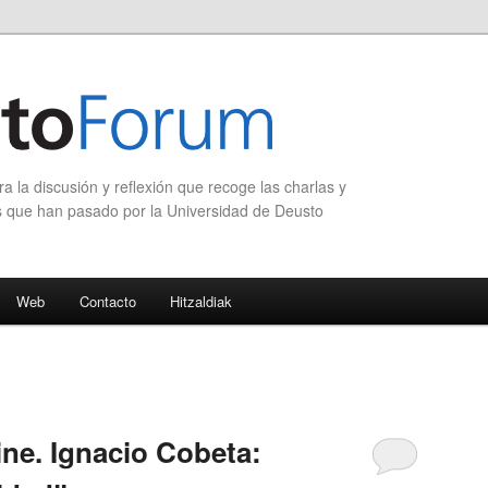
 la discusión y reflexión que recoge las charlas y
s que han pasado por la Universidad de Deusto
Web
Contacto
Hitzaldiak
ine. Ignacio Cobeta: