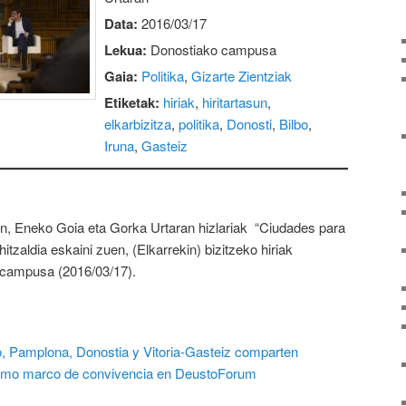
Data:
2016/03/17
Lekua:
Donostiako campusa
Gaia:
Politika
,
Gizarte Zientziak
Etiketak:
hiriak
,
hiritartasun
,
elkarbizitza
,
politika
,
Donosti
,
Bilbo
,
Iruna
,
Gasteiz
n, Eneko Goia eta Gorka Urtaran hizlariak “Ciudades para
 hitzaldia eskaini zuen, (Elkarrekin) bizitzeko hiriak
 campusa (2016/03/17).