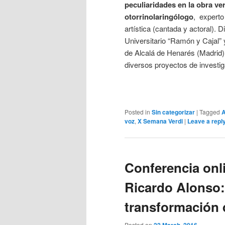
peculiaridades en la obra ve
otorrinolaringólogo
,
experto
artística (cantada y actoral). D
Universitario “Ramón y Cajal” 
de Alcalá de Henarés (Madrid).
diversos proyectos de investig
Posted in
Sin categorizar
|
Tagged
voz
,
X Semana Verdi
|
Leave a repl
Conferencia onl
Ricardo Alonso: 
transformación 
Posted on