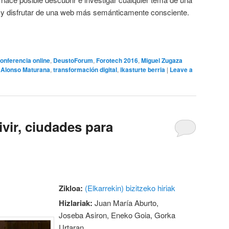
a y disfrutar de una web más semánticamente consciente.
onferencia online
,
DeustoForum
,
Forotech 2016
,
Miguel Zugaza
 Alonso Maturana
,
transformación digital
,
ikasturte berria
|
Leave a
vir, ciudades para
Zikloa:
(Elkarrekin) bizitzeko hiriak
Hizlariak:
Juan María Aburto,
Joseba Asiron, Eneko Goia, Gorka
Urtaran