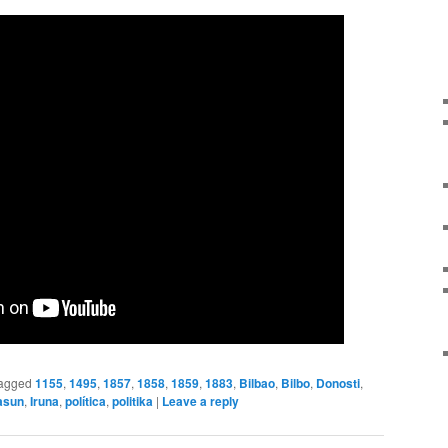
agged
1155
,
1495
,
1857
,
1858
,
1859
,
1883
,
Bilbao
,
Bilbo
,
Donosti
,
tasun
,
Iruna
,
política
,
politika
|
Leave a reply