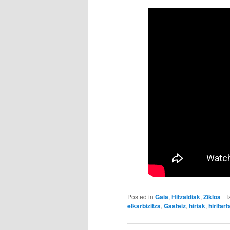
Posted in
Gaia
,
Hitzaldiak
,
Zikloa
|
T
elkarbizitza
,
Gasteiz
,
hiriak
,
hiritar