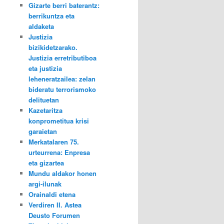
Gizarte berri baterantz:
berrikuntza eta
aldaketa
Justizia
bizikidetzarako.
Justizia erretributiboa
eta justizia
leheneratzailea: zelan
bideratu terrorismoko
delituetan
Kazetaritza
konprometitua krisi
garaietan
Merkatalaren 75.
urteurrena: Enpresa
eta gizartea
Mundu aldakor honen
argi-ilunak
Orainaldi etena
Verdiren II. Astea
Deusto Forumen