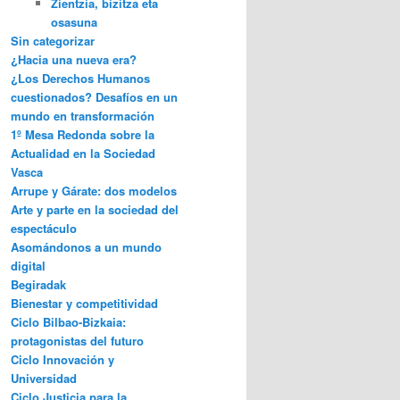
Zientzia, bizitza eta
osasuna
Sin categorizar
¿Hacia una nueva era?
¿Los Derechos Humanos
cuestionados? Desafíos en un
mundo en transformación
1º Mesa Redonda sobre la
Actualidad en la Sociedad
Vasca
Arrupe y Gárate: dos modelos
Arte y parte en la sociedad del
espectáculo
Asomándonos a un mundo
digital
Begiradak
Bienestar y competitividad
Ciclo Bilbao-Bizkaia:
protagonistas del futuro
Ciclo Innovación y
Universidad
Ciclo Justicia para la