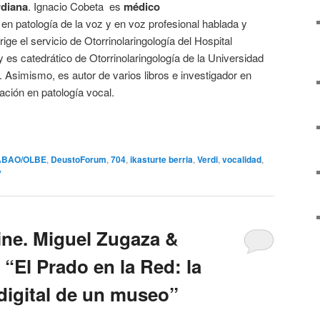
rdiana
. Ignacio Cobeta
es
médico
 en patología de la voz y en voz profesional hablada y
irige el servicio de Otorrinolaringología del Hospital
y es catedrático de Otorrinolaringología de la Universidad
 Asimismo, es autor de varios libros e investigador en
ación en patología vocal.
ABAO/OLBE
,
DeustoForum
,
704
,
ikasturte berria
,
Verdi
,
vocalidad
,
y
ine. Miguel Zugaza &
“El Prado en la Red: la
digital de un museo”