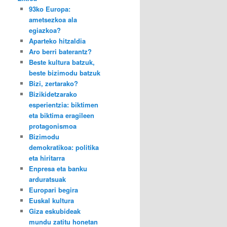
93ko Europa:
ametsezkoa ala
egiazkoa?
Aparteko hitzaldia
Aro berri baterantz?
Beste kultura batzuk,
beste bizimodu batzuk
Bizi, zertarako?
Bizikidetzarako
esperientzia: biktimen
eta biktima eragileen
protagonismoa
Bizimodu
demokratikoa: politika
eta hiritarra
Enpresa eta banku
arduratsuak
Europari begira
Euskal kultura
Giza eskubideak
mundu zatitu honetan