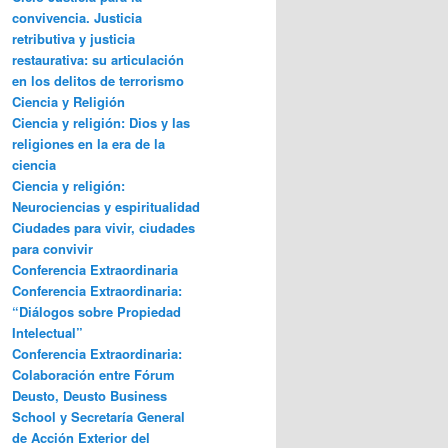
convivencia. Justicia
retributiva y justicia
restaurativa: su articulación
en los delitos de terrorismo
Ciencia y Religión
Ciencia y religión: Dios y las
religiones en la era de la
ciencia
Ciencia y religión:
Neurociencias y espiritualidad
Ciudades para vivir, ciudades
para convivir
Conferencia Extraordinaria
Conferencia Extraordinaria:
“Diálogos sobre Propiedad
Intelectual”
Conferencia Extraordinaria:
Colaboración entre Fórum
Deusto, Deusto Business
School y Secretaría General
de Acción Exterior del