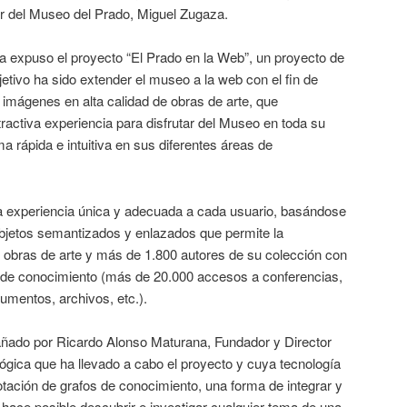
tor del Museo del Prado, Miguel Zugaza.
a expuso el proyecto “El Prado en la Web”, un proyecto de
jetivo ha sido extender el museo a la web con el fin de
o imágenes en alta calidad de obras de arte, que
tractiva experiencia para disfrutar del Museo en toda su
a rápida e intuitiva en sus diferentes áreas de
una experiencia única y adecuada a cada usuario, basándose
objetos semantizados y enlazados que permite la
0 obras de arte y más de 1.800 autores de su colección con
o de conocimiento (más de 20.000 accesos a conferencias,
umentos, archivos, etc.).
ado por Ricardo Alonso Maturana, Fundador y Director
ica que ha llevado a cabo el proyecto y cuya tecnología
otación de grafos de conocimiento, una forma de integrar y
 hace posible descubrir e investigar cualquier tema de una