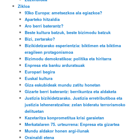
Zikloa
93ko Europa: ametsezkoa ala egiazkoa?
Aparteko hitzaldia
Aro berri baterantz?
Beste kultura batzuk, beste bizimodu batzuk
Bizi, zertarako?
Bizikidetzarako esperientzia: biktimen eta biktima
eragileen protagonismoa
Bizimodu demokratikoa: politika eta hiritarra
Enpresa eta banku arduratsuak
Europari begira
Euskal kultura
Giza eskubideak mundu zatitu honetan
Gizarte berri baterantz: berrikuntza eta aldaketa
Justizia bizikidetzarako. Justizia erretributiboa eta
justizia leheneratzailea: zelan bideratu terrorismoko
delituetan
Kazetaritza konprometitua krisi garaietan
Merkatalaren 75. urteurrena: Enpresa eta gizartea
Mundu aldakor honen argi-ilunak
Orainaldi etena