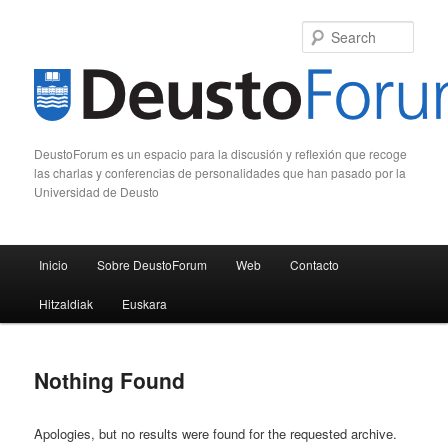
Sear
DeustoForum es un espacio para la discusión y reflexión que recoge
las charlas y conferencias de personalidades que han pasado por la
Universidad de Deusto
Main menu
Inicio
Sobre DeustoForum
Web
Contacto
Skip to primary content
Skip to secondary content
Hitzaldiak
Euskara
Nothing Found
Apologies, but no results were found for the requested archive.