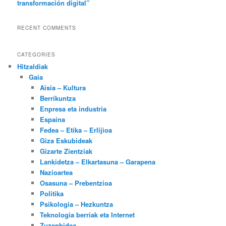
transformación digital”
RECENT COMMENTS
CATEGORIES
Hitzaldiak
Gaia
Aisia – Kultura
Berrikuntza
Enpresa eta industria
Espaina
Fedea – Etika – Erlijioa
Giza Eskubideak
Gizarte Zientziak
Lankidetza – Elkartasuna – Garapena
Nazioartea
Osasuna – Prebentzioa
Politika
Psikologia – Hezkuntza
Teknologia berriak eta Internet
Zuzenbidea