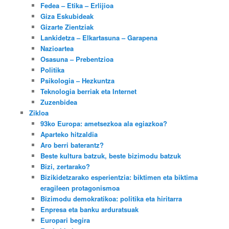
Fedea – Etika – Erlijioa
Giza Eskubideak
Gizarte Zientziak
Lankidetza – Elkartasuna – Garapena
Nazioartea
Osasuna – Prebentzioa
Politika
Psikologia – Hezkuntza
Teknologia berriak eta Internet
Zuzenbidea
Zikloa
93ko Europa: ametsezkoa ala egiazkoa?
Aparteko hitzaldia
Aro berri baterantz?
Beste kultura batzuk, beste bizimodu batzuk
Bizi, zertarako?
Bizikidetzarako esperientzia: biktimen eta biktima
eragileen protagonismoa
Bizimodu demokratikoa: politika eta hiritarra
Enpresa eta banku arduratsuak
Europari begira