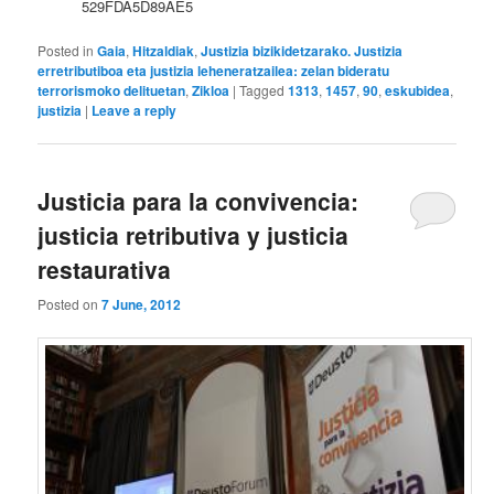
529FDA5D89AE5
Posted in
Gaia
,
Hitzaldiak
,
Justizia bizikidetzarako. Justizia
erretributiboa eta justizia leheneratzailea: zelan bideratu
terrorismoko delituetan
,
Zikloa
|
Tagged
1313
,
1457
,
90
,
eskubidea
,
justizia
|
Leave a reply
Justicia para la convivencia:
justicia retributiva y justicia
restaurativa
Posted on
7 June, 2012