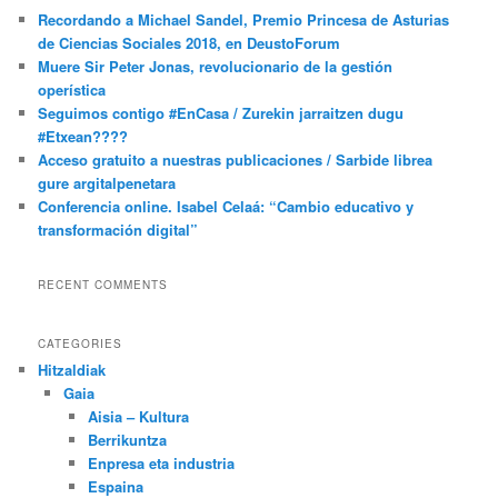
Recordando a Michael Sandel, Premio Princesa de Asturias
de Ciencias Sociales 2018, en DeustoForum
Muere Sir Peter Jonas, revolucionario de la gestión
operística
Seguimos contigo #EnCasa / Zurekin jarraitzen dugu
#Etxean????
Acceso gratuito a nuestras publicaciones / Sarbide librea
gure argitalpenetara
Conferencia online. Isabel Celaá: “Cambio educativo y
transformación digital”
RECENT COMMENTS
CATEGORIES
Hitzaldiak
Gaia
Aisia – Kultura
Berrikuntza
Enpresa eta industria
Espaina