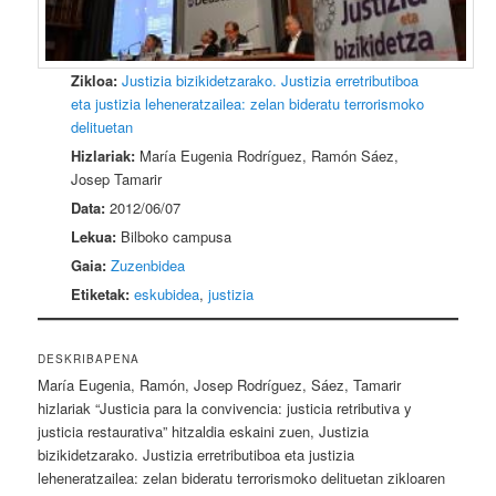
Zikloa:
Justizia bizikidetzarako. Justizia erretributiboa
eta justizia leheneratzailea: zelan bideratu terrorismoko
delituetan
Hizlariak:
María Eugenia Rodríguez, Ramón Sáez,
Josep Tamarir
Data:
2012/06/07
Lekua:
Bilboko campusa
Gaia:
Zuzenbidea
Etiketak:
eskubidea
,
justizia
DESKRIBAPENA
María Eugenia, Ramón, Josep Rodríguez, Sáez, Tamarir
hizlariak “Justicia para la convivencia: justicia retributiva y
justicia restaurativa” hitzaldia eskaini zuen, Justizia
bizikidetzarako. Justizia erretributiboa eta justizia
leheneratzailea: zelan bideratu terrorismoko delituetan zikloaren