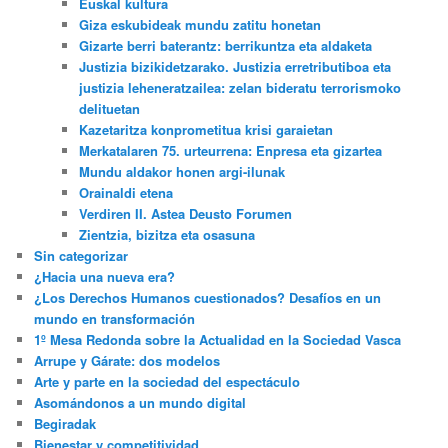
Euskal kultura
Giza eskubideak mundu zatitu honetan
Gizarte berri baterantz: berrikuntza eta aldaketa
Justizia bizikidetzarako. Justizia erretributiboa eta
justizia leheneratzailea: zelan bideratu terrorismoko
delituetan
Kazetaritza konprometitua krisi garaietan
Merkatalaren 75. urteurrena: Enpresa eta gizartea
Mundu aldakor honen argi-ilunak
Orainaldi etena
Verdiren II. Astea Deusto Forumen
Zientzia, bizitza eta osasuna
Sin categorizar
¿Hacia una nueva era?
¿Los Derechos Humanos cuestionados? Desafíos en un
mundo en transformación
1º Mesa Redonda sobre la Actualidad en la Sociedad Vasca
Arrupe y Gárate: dos modelos
Arte y parte en la sociedad del espectáculo
Asomándonos a un mundo digital
Begiradak
Bienestar y competitividad