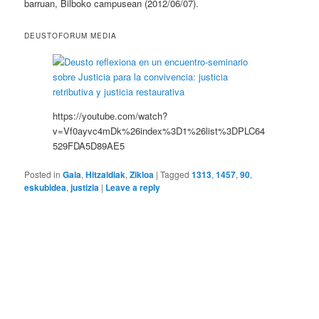
barruan, Bilboko campusean (2012/06/07).
DEUSTOFORUM MEDIA
https://youtube.com/watch?
v=Vf0ayvc4mDk%26index%3D1%26list%3DPLC64
529FDA5D89AE5
Posted in
Gaia
,
Hitzaldiak
,
Zikloa
|
Tagged
1313
,
1457
,
90
,
eskubidea
,
justizia
|
Leave a reply