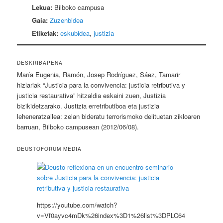
Lekua:
Bilboko campusa
Gaia:
Zuzenbidea
Etiketak:
eskubidea
,
justizia
DESKRIBAPENA
María Eugenia, Ramón, Josep Rodríguez, Sáez, Tamarir
hizlariak “Justicia para la convivencia: justicia retributiva y
justicia restaurativa” hitzaldia eskaini zuen, Justizia
bizikidetzarako. Justizia erretributiboa eta justizia
leheneratzailea: zelan bideratu terrorismoko delituetan zikloaren
barruan, Bilboko campusean (2012/06/08).
DEUSTOFORUM MEDIA
https://youtube.com/watch?
v=Vf0ayvc4mDk%26index%3D1%26list%3DPLC64