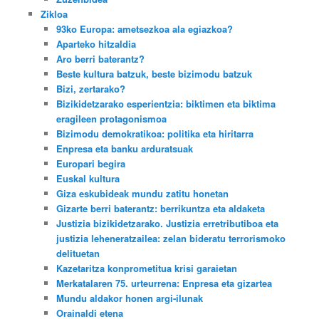
Zikloa
93ko Europa: ametsezkoa ala egiazkoa?
Aparteko hitzaldia
Aro berri baterantz?
Beste kultura batzuk, beste bizimodu batzuk
Bizi, zertarako?
Bizikidetzarako esperientzia: biktimen eta biktima
eragileen protagonismoa
Bizimodu demokratikoa: politika eta hiritarra
Enpresa eta banku arduratsuak
Europari begira
Euskal kultura
Giza eskubideak mundu zatitu honetan
Gizarte berri baterantz: berrikuntza eta aldaketa
Justizia bizikidetzarako. Justizia erretributiboa eta
justizia leheneratzailea: zelan bideratu terrorismoko
delituetan
Kazetaritza konprometitua krisi garaietan
Merkatalaren 75. urteurrena: Enpresa eta gizartea
Mundu aldakor honen argi-ilunak
Orainaldi etena