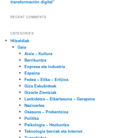
transformación digital”
RECENT COMMENTS
CATEGORIES
Hitzaldiak
Gaia
Aisia – Kultura
Berrikuntza
Enpresa eta industria
Espaina
Fedea – Etika – Erlijioa
Giza Eskubideak
Gizarte Zientziak
Lankidetza – Elkartasuna – Garapena
Nazioartea
Osasuna – Prebentzioa
Politika
Psikologia – Hezkuntza
Teknologia berriak eta Internet
Zuzenbidea