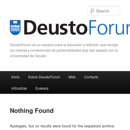
Sear
DeustoForum es un espacio para la discusión y reflexión que recoge
las charlas y conferencias de personalidades que han pasado por la
Universidad de Deusto
Main menu
Inicio
Sobre DeustoForum
Web
Contacto
Skip to primary content
Skip to secondary content
Hitzaldiak
Euskara
Nothing Found
Apologies, but no results were found for the requested archive.