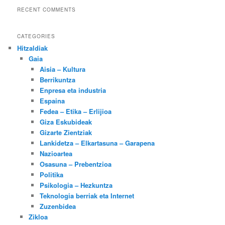
RECENT COMMENTS
CATEGORIES
Hitzaldiak
Gaia
Aisia – Kultura
Berrikuntza
Enpresa eta industria
Espaina
Fedea – Etika – Erlijioa
Giza Eskubideak
Gizarte Zientziak
Lankidetza – Elkartasuna – Garapena
Nazioartea
Osasuna – Prebentzioa
Politika
Psikologia – Hezkuntza
Teknologia berriak eta Internet
Zuzenbidea
Zikloa