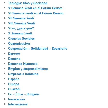
Teología: Dios y Sociedad
V Semana Verdi en el Fórum Deusto
VI Semana Verdi en el Fórum Deusto
VII Semana Verdi
VIII Semana Verdi
Vivir, ¿para qué?
X Semana Verdi
Ciencias Sociales
Comunicación
Cooperación – Solidaridad – Desarrollo
Deporte
Derecho
Derechos Humanos
Empleo y emprendimiento
Empresa e industria
España
Europa
Euskadi
Fe – Ética – Religión
Innovación
Internacional