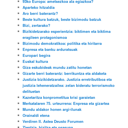
93ko Europa: ametsezkoa ala egiazkoa?
Aparteko hitzaldia
Aro berri baterantz?
Beste kultura batzuk, beste bizimodu batzuk
Bizi, zertarako?
Bizikidetzarako esperientzia: biktimen eta biktima
eragileen protagonismoa
Bizimodu demokratikoa: politika eta hiritarra
Enpresa eta banku arduratsuak
Europari begira
Euskal kultura
Giza eskubideak mundu zatitu honetan
Gizarte berri baterantz: berrikuntza eta aldaketa
Justizia bizikidetzarako. Justizia erretributiboa eta
justizia leheneratzailea: zelan bideratu terrorismoko
delituetan
Kazetaritza konprometitua krisi garaietan
Merkatalaren 75. urteurrena: Enpresa eta gizartea
Mundu aldakor honen argi-ilunak
Orainaldi etena
Verdiren II. Astea Deusto Forumen
Zientzia, bizitza eta osasuna