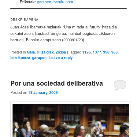
Etiketak:
garapen
,
berrikuntza
DESKRIBAPENA
Juan José Ibarretxe hizlariak “Una mirada al futuro” hitzaldia
eskaini zuen, Euskadiren geroa: hainbat begirada zikloaren
barruan, Bilboko campusean (2009/01/20).
Posted in
Gaia
,
Hitzaldiak
,
Zikloa
|
Tagged
1196
,
1377
,
358
,
988
,
berrikuntza
,
garapen
|
Leave a reply
Por una sociedad deliberativa
Posted on
13 January, 2009