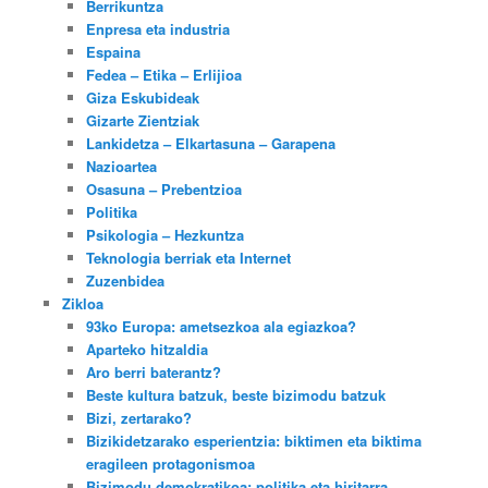
Berrikuntza
Enpresa eta industria
Espaina
Fedea – Etika – Erlijioa
Giza Eskubideak
Gizarte Zientziak
Lankidetza – Elkartasuna – Garapena
Nazioartea
Osasuna – Prebentzioa
Politika
Psikologia – Hezkuntza
Teknologia berriak eta Internet
Zuzenbidea
Zikloa
93ko Europa: ametsezkoa ala egiazkoa?
Aparteko hitzaldia
Aro berri baterantz?
Beste kultura batzuk, beste bizimodu batzuk
Bizi, zertarako?
Bizikidetzarako esperientzia: biktimen eta biktima
eragileen protagonismoa
Bizimodu demokratikoa: politika eta hiritarra