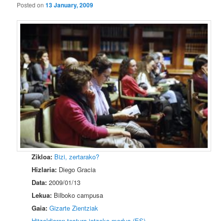
Posted on
13 January, 2009
Zikloa:
Bizi, zertarako?
Hizlaria:
Diego Gracia
Data:
2009/01/13
Lekua:
Bilboko campusa
Gaia:
Gizarte Zientziak
Hitzaldiaren testura jotzeko modua (ES)