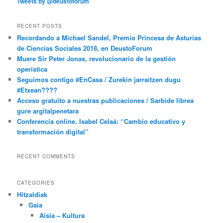
Tweets by @deustoforum
RECENT POSTS
Recordando a Michael Sandel, Premio Princesa de Asturias
de Ciencias Sociales 2018, en DeustoForum
Muere Sir Peter Jonas, revolucionario de la gestión
operística
Seguimos contigo #EnCasa / Zurekin jarraitzen dugu
#Etxean????
Acceso gratuito a nuestras publicaciones / Sarbide librea
gure argitalpenetara
Conferencia online. Isabel Celaá: “Cambio educativo y
transformación digital”
RECENT COMMENTS
CATEGORIES
Hitzaldiak
Gaia
Aisia – Kultura