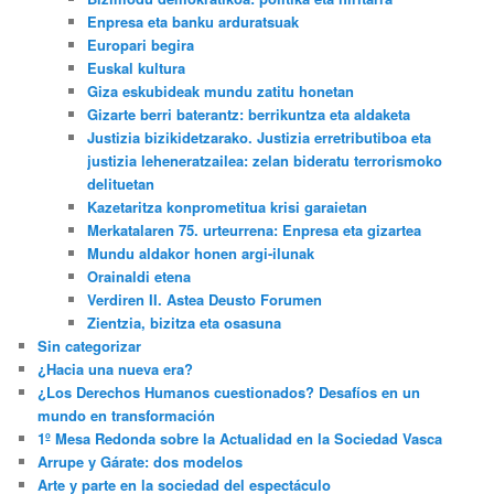
Enpresa eta banku arduratsuak
Europari begira
Euskal kultura
Giza eskubideak mundu zatitu honetan
Gizarte berri baterantz: berrikuntza eta aldaketa
Justizia bizikidetzarako. Justizia erretributiboa eta
justizia leheneratzailea: zelan bideratu terrorismoko
delituetan
Kazetaritza konprometitua krisi garaietan
Merkatalaren 75. urteurrena: Enpresa eta gizartea
Mundu aldakor honen argi-ilunak
Orainaldi etena
Verdiren II. Astea Deusto Forumen
Zientzia, bizitza eta osasuna
Sin categorizar
¿Hacia una nueva era?
¿Los Derechos Humanos cuestionados? Desafíos en un
mundo en transformación
1º Mesa Redonda sobre la Actualidad en la Sociedad Vasca
Arrupe y Gárate: dos modelos
Arte y parte en la sociedad del espectáculo