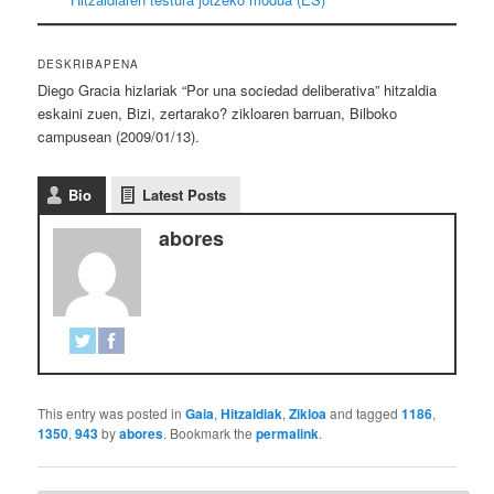
DESKRIBAPENA
Diego Gracia hizlariak “Por una sociedad deliberativa” hitzaldia
eskaini zuen, Bizi, zertarako? zikloaren barruan, Bilboko
campusean (2009/01/13).
Bio
Latest Posts
abores
This entry was posted in
Gaia
,
Hitzaldiak
,
Zikloa
and tagged
1186
,
1350
,
943
by
abores
. Bookmark the
permalink
.