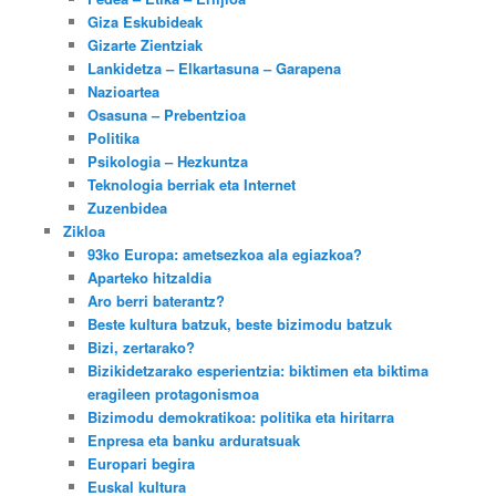
Giza Eskubideak
Gizarte Zientziak
Lankidetza – Elkartasuna – Garapena
Nazioartea
Osasuna – Prebentzioa
Politika
Psikologia – Hezkuntza
Teknologia berriak eta Internet
Zuzenbidea
Zikloa
93ko Europa: ametsezkoa ala egiazkoa?
Aparteko hitzaldia
Aro berri baterantz?
Beste kultura batzuk, beste bizimodu batzuk
Bizi, zertarako?
Bizikidetzarako esperientzia: biktimen eta biktima
eragileen protagonismoa
Bizimodu demokratikoa: politika eta hiritarra
Enpresa eta banku arduratsuak
Europari begira
Euskal kultura