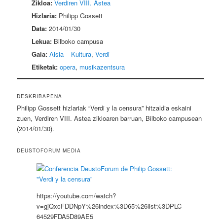
Zikloa:
Verdiren VIII. Astea
Hizlaria:
Philipp Gossett
Data:
2014/01/30
Lekua:
Bilboko campusa
Gaia:
Aisia – Kultura
,
Verdi
Etiketak:
opera
,
musikazentsura
DESKRIBAPENA
Philipp Gossett hizlariak “Verdi y la censura” hitzaldia eskaini
zuen, Verdiren VIII. Astea zikloaren barruan, Bilboko campusean
(2014/01/30).
DEUSTOFORUM MEDIA
https://youtube.com/watch?
v=gjQxcFDDNpY%26index%3D65%26list%3DPLC
64529FDA5D89AE5