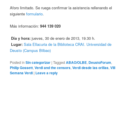
Aforo limitado. Se ruega confirmar la asistencia rellenando el
siguiente
formulario
.
Más información:
944 139 020
Día y hora:
jueves, 30 de enero de 2013, 19.30 h.
Lugar:
Sala Ellacuria de la Biblioteca CRAI. Universidad de
Deusto (Campus Bilbao)
Posted in
Sin categorizar
|
Tagged
ABAO/OLBE
,
DeustoForum
,
Philip Gossett
,
Verdi and the censors
,
Verdi desde las orillas
,
VIII
Semana Verdi
|
Leave a reply