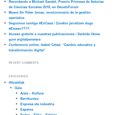
Recordando a Michael Sandel, Premio Princesa de Asturias
de Ciencias Sociales 2018, en DeustoForum
Muere Sir Peter Jonas, revolucionario de la gestión
operística
Seguimos contigo #EnCasa / Zurekin jarraitzen dugu
#Etxean????
Acceso gratuito a nuestras publicaciones / Sarbide librea
gure argitalpenetara
Conferencia online. Isabel Celaá: “Cambio educativo y
transformación digital”
RECENT COMMENTS
CATEGORIES
Hitzaldiak
Gaia
Aisia – Kultura
Berrikuntza
Enpresa eta industria
Espaina
Fedea – Etika – Erlijioa