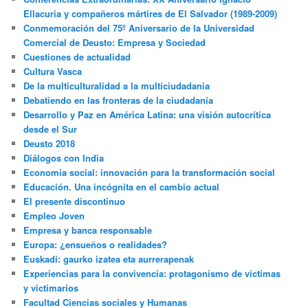
Ellacuria y compañeros mártires de El Salvador (1989-2009)
Conmemoración del 75º Aniversario de la Universidad
Comercial de Deusto: Empresa y Sociedad
Cuestiones de actualidad
Cultura Vasca
De la multiculturalidad a la multiciudadania
Debatiendo en las fronteras de la ciudadanía
Desarrollo y Paz en América Latina: una visión autocrítica
desde el Sur
Deusto 2018
Diálogos con India
Economía social: innovación para la transformación social
Educación. Una incógnita en el cambio actual
El presente discontinuo
Empleo Joven
Empresa y banca responsable
Europa: ¿ensueños o realidades?
Euskadi: gaurko izatea eta aurrerapenak
Experiencias para la convivencia: protagonismo de víctimas
y victimarios
Facultad Ciencias sociales y Humanas