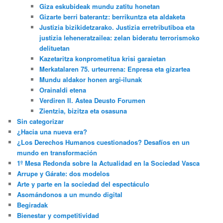
Giza eskubideak mundu zatitu honetan
Gizarte berri baterantz: berrikuntza eta aldaketa
Justizia bizikidetzarako. Justizia erretributiboa eta
justizia leheneratzailea: zelan bideratu terrorismoko
delituetan
Kazetaritza konprometitua krisi garaietan
Merkatalaren 75. urteurrena: Enpresa eta gizartea
Mundu aldakor honen argi-ilunak
Orainaldi etena
Verdiren II. Astea Deusto Forumen
Zientzia, bizitza eta osasuna
Sin categorizar
¿Hacia una nueva era?
¿Los Derechos Humanos cuestionados? Desafíos en un
mundo en transformación
1º Mesa Redonda sobre la Actualidad en la Sociedad Vasca
Arrupe y Gárate: dos modelos
Arte y parte en la sociedad del espectáculo
Asomándonos a un mundo digital
Begiradak
Bienestar y competitividad