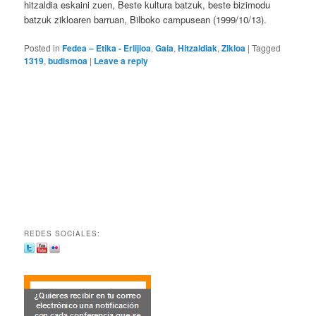
hitzaldia eskaini zuen, Beste kultura batzuk, beste bizimodu
batzuk zikloaren barruan, Bilboko campusean (1999/10/13).
Posted in
Fedea – Etika - Erlijioa
,
Gaia
,
Hitzaldiak
,
Zikloa
|
Tagged
1319
,
budismoa
|
Leave a reply
REDES SOCIALES: