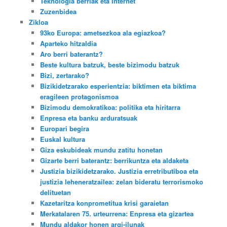
Teknologia berriak eta Internet
Zuzenbidea
Zikloa
93ko Europa: ametsezkoa ala egiazkoa?
Aparteko hitzaldia
Aro berri baterantz?
Beste kultura batzuk, beste bizimodu batzuk
Bizi, zertarako?
Bizikidetzarako esperientzia: biktimen eta biktima
eragileen protagonismoa
Bizimodu demokratikoa: politika eta hiritarra
Enpresa eta banku arduratsuak
Europari begira
Euskal kultura
Giza eskubideak mundu zatitu honetan
Gizarte berri baterantz: berrikuntza eta aldaketa
Justizia bizikidetzarako. Justizia erretributiboa eta
justizia leheneratzailea: zelan bideratu terrorismoko
delituetan
Kazetaritza konprometitua krisi garaietan
Merkatalaren 75. urteurrena: Enpresa eta gizartea
Mundu aldakor honen argi-ilunak