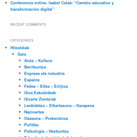
Conferencia online. Isabel Celaá: “Cambio educativo y
transformación digital”
RECENT COMMENTS
CATEGORIES
Hitzaldiak
Gaia
Aisia – Kultura
Berrikuntza
Enpresa eta industria
Espaina
Fedea – Etika – Erlijioa
Giza Eskubideak
Gizarte Zientziak
Lankidetza – Elkartasuna – Garapena
Nazioartea
Osasuna – Prebentzioa
Politika
Psikologia – Hezkuntza