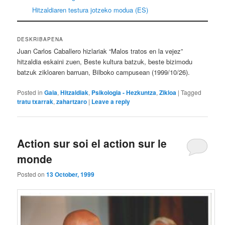
Hitzaldiaren testura jotzeko modua (ES)
DESKRIBAPENA
Juan Carlos Caballero hizlariak “Malos tratos en la vejez”
hitzaldia eskaini zuen, Beste kultura batzuk, beste bizimodu
batzuk zikloaren barruan, Bilboko campusean (1999/10/26).
Posted in
Gaia
,
Hitzaldiak
,
Psikologia - Hezkuntza
,
Zikloa
|
Tagged
tratu txarrak
,
zahartzaro
|
Leave a reply
Action sur soi el action sur le
monde
Posted on
13 October, 1999