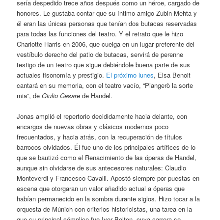
sería despedido trece años después como un héroe, cargado de
honores. Le gustaba contar que su íntimo amigo Zubin Mehta y
él eran las únicas personas que tenían dos butacas reservadas
para todas las funciones del teatro. Y el retrato que le hizo
Charlotte Harris en 2006, que cuelga en un lugar preferente del
vestíbulo derecho del patio de butacas, servirá de perenne
testigo de un teatro que sigue debiéndole buena parte de sus
actuales fisonomía y prestigio.
El próximo lunes
, Elsa Benoit
cantará en su memoria, con el teatro vacío, “Piangerò la sorte
mia”, de
Giulio Cesare
de Handel.
Jonas amplió el repertorio decididamente hacia delante, con
encargos de nuevas obras y clásicos modernos poco
frecuentados, y hacia atrás, con la recuperación de títulos
barrocos olvidados. Él fue uno de los principales artífices de lo
que se bautizó como el Renacimiento de las óperas de Handel,
aunque sin olvidarse de sus antecesores naturales: Claudio
Monteverdi y Francesco Cavalli. Apostó siempre por puestas en
escena que otorgaran un valor añadido actual a óperas que
habían permanecido en la sombra durante siglos. Hizo tocar a la
orquesta de Múnich con criterios historicistas, una tarea en la
que su principal cómplice fue Ivor Bolton, cuya carrera se