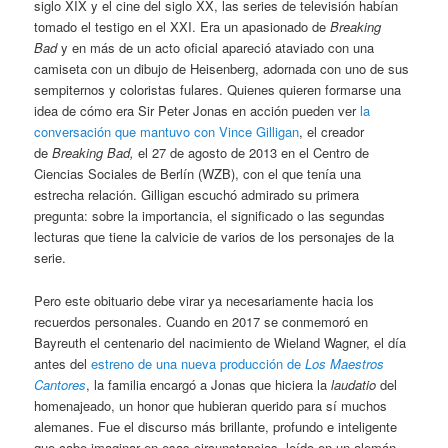
siglo XIX y el cine del siglo XX, las series de televisión habían
tomado el testigo en el XXI. Era un apasionado de
Breaking
Bad
y en más de un acto oficial apareció ataviado con una
camiseta con un dibujo de Heisenberg, adornada con uno de sus
sempiternos y coloristas fulares. Quienes quieren formarse una
idea de cómo era Sir Peter Jonas en acción pueden ver
la
conversación que mantuvo con Vince Gilligan
, el creador
de
Breaking Bad,
el 27 de agosto de 2013 en el Centro de
Ciencias Sociales de Berlín (WZB), con el que tenía una
estrecha relación. Gilligan escuchó admirado su primera
pregunta: sobre la importancia, el significado o las segundas
lecturas que tiene la calvicie de varios de los personajes de la
serie.
Pero este obituario debe virar ya necesariamente hacia los
recuerdos personales. Cuando en 2017 se conmemoró en
Bayreuth el centenario del nacimiento de Wieland Wagner, el día
antes del
estreno de una nueva producción de
Los Maestros
Cantores
, la familia encargó a Jonas que hiciera la
laudatio
del
homenajeado, un honor que hubieran querido para sí muchos
alemanes. Fue el discurso más brillante, profundo e inteligente
que cabe imaginar en esas circunstancias, leído en un alemán