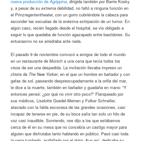
nueva producción de
Agrippina
, dirigida también por Barrie Kosky
y, a pesar de su extrema debilidad, no faltó a ninguna función en
el Prinzregententheater, con un gorro cubriéndole la cabeza para
esconder las secuelas de la enésima extirpación de un tumor. En
algún caso, recién llegado desde el hospital, se vio obligado a
seguir lo que quedaba de función agazapado entre bastidores. Su
entusiasmo no se arredraba ante nada.
El pasado 9 de noviembre convocó a amigos de todo el mundo
en un restaurante de Múnich a una cena que tenía todos los
visos de ser una despedida. La invitación llevaba impreso un
chiste de
The New Yorker
, en el que un hombre en bañador y con
gafas de sol, paseando despreocupadamente a la orilla del mar,
le dice a la muerte, también en bañador y guadaña en mano: “Y
entonces pensé: ¿por qué no vivir otro poco?” Flanqueado por
sus médicos, Liselotte Goedel-Meinen y Folker Schneller,
ataviado con la falda escocesa de las grandes ocasiones, casi
incapaz de tenerse en pie, de su boca salía tan solo un hilo de
voz casi inaudible. Sonriendo, nos dijo a los que estábamos
cerca de él en su mesa que no concebía un castigo mayor para
alguien que disfrutaba tanto hablando en público. Pasó casi toda
la cena tumbado, acribillado por el dolor. Aun así, dedicaba su