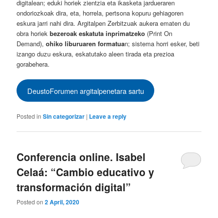
digitalean; eduki horiek zientzia eta ikasketa jardueraren
ondoriozkoak dira, eta, horrela, pertsona kopuru gehiagoren
eskura jarri nahi dira. Argitalpen Zerbitzuak aukera ematen du
obra horiek
bezeroak eskatuta inprimatzeko
(Print On
Demand),
ohiko liburuaren formatua
n; sistema horri esker, beti
izango duzu eskura, eskatutako aleen tirada eta prezioa
gorabehera.
DeustoForumen argitalpenetara sartu
Posted in
Sin categorizar
|
Leave a reply
Conferencia online. Isabel
Celaá: “Cambio educativo y
transformación digital”
Posted on
2 April, 2020