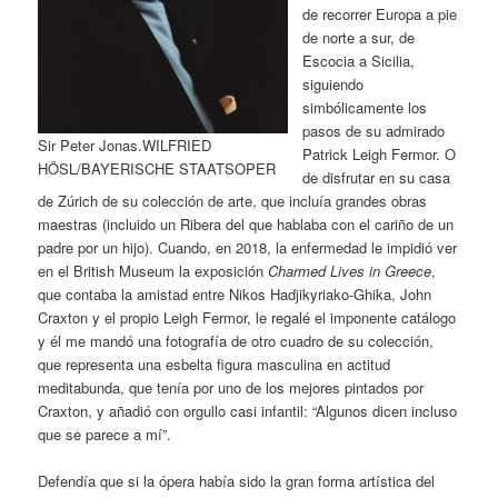
de recorrer Europa a pie
de norte a sur, de
Escocia a Sicilia,
siguiendo
simbólicamente los
pasos de su admirado
Sir Peter Jonas.WILFRIED
Patrick Leigh Fermor. O
HÖSL/BAYERISCHE STAATSOPER
de disfrutar en su casa
de Zúrich de su colección de arte, que incluía grandes obras
maestras (incluido un Ribera del que hablaba con el cariño de un
padre por un hijo). Cuando, en 2018, la enfermedad le impidió ver
en el British Museum la exposición
Charmed Lives in Greece
,
que contaba la amistad entre Nikos Hadjikyriako-Ghika, John
Craxton y el propio Leigh Fermor, le regalé el imponente catálogo
y él me mandó una fotografía de otro cuadro de su colección,
que representa una esbelta figura masculina en actitud
meditabunda, que tenía por uno de los mejores pintados por
Craxton, y añadió con orgullo casi infantil: “Algunos dicen incluso
que se parece a mí”.
Defendía que si la ópera había sido la gran forma artística del