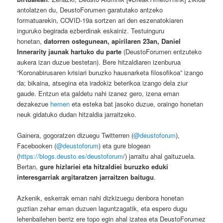
antolatzen du, DeustoForumen garatutako antzeko
formatuarekin, COVID-19a sortzen ari den eszenatokiaren
inguruko begirada ezberdinak eskainiz. Testuinguru
honetan,
datorren ostegunean, apirilaren 23an, Daniel
Innerarity jaunak hartuko du parte
(DeustoForumen entzuteko
aukera izan duzue bestetan). Bere hitzaldiaren izenburua
“Koronabirusaren krisiari buruzko hausnarketa filosofikoa” izango
da; bikaina, atsegina eta iradokiz beterikoa izango dela ziur
gaude. Entzun eta galdetu nahi izanez gero, izena eman
dezakezue
hemen
eta esteka bat jasoko duzue, oraingo honetan
neuk gidatuko dudan hitzaldia jarraitzeko.
Gainera, gogoratzen dizuegu Twitterren (
@deustoforum
),
Facebooken (
@deustoforum
) eta gure blogean
(
https://blogs.deusto.es/deustoforum
/) jarraitu ahal gaituzuela.
Bertan,
gure hizlariei eta hitzaldiei buruzko eduki
interesgarriak argitaratzen jarraitzen baitugu
.
Azkenik, eskerrak eman nahi dizkizuegu denbora honetan
guztian zehar eman duzuen laguntzagatik, eta espero dugu
lehenbailehen berriz ere topo egin ahal izatea eta DeustoForumez