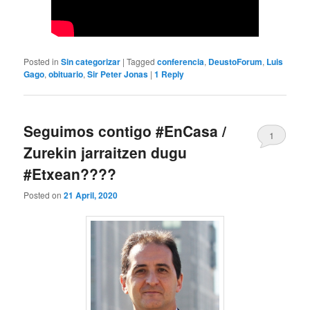
Posted in
Sin categorizar
|
Tagged
conferencia
,
DeustoForum
,
Luis
Gago
,
obituario
,
Sir Peter Jonas
|
1
Reply
Seguimos contigo #EnCasa /
1
Zurekin jarraitzen dugu
#Etxean????
Posted on
21 April, 2020