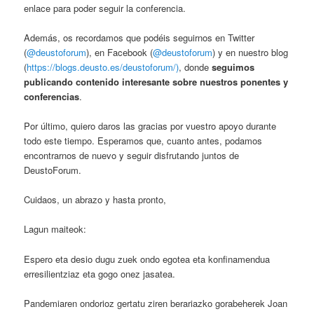
enlace para poder seguir la conferencia.
Además, os recordamos que podéis seguirnos en Twitter
(
@deustoforum
), en Facebook (
@deustoforum
) y en nuestro blog
(
https://blogs.deusto.es/deustoforum/
)
, donde
seguimos
publicando contenido interesante sobre nuestros ponentes y
conferencias
.
Por último, quiero daros las gracias por vuestro apoyo durante
todo este tiempo. Esperamos que, cuanto antes, podamos
encontrarnos de nuevo y seguir disfrutando juntos de
DeustoForum.
Cuidaos, un abrazo y hasta pronto,
Lagun maiteok:
Espero eta desio dugu zuek ondo egotea eta konfinamendua
erresilientziaz eta gogo onez jasatea.
Pandemiaren ondorioz gertatu ziren berariazko gorabeherek Joan