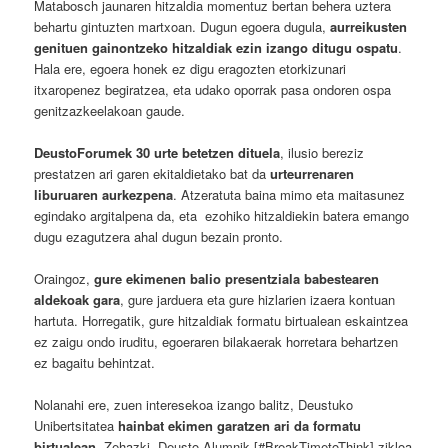
Matabosch jaunaren hitzaldia momentuz bertan behera uztera
behartu gintuzten martxoan. Dugun egoera dugula,
aurreikusten
genituen gainontzeko hitzaldiak ezin izango ditugu ospatu
.
Hala ere, egoera honek ez digu eragozten etorkizunari
itxaropenez begiratzea, eta udako oporrak pasa ondoren ospa
genitzazkeelakoan gaude.
DeustoForumek 30 urte betetzen dituela
, ilusio bereziz
prestatzen ari garen ekitaldietako bat da
urteurrenaren
liburuaren aurkezpena
. Atzeratuta baina mimo eta maitasunez
egindako argitalpena da, eta ezohiko hitzaldiekin batera emango
dugu ezagutzera ahal dugun bezain pronto.
Oraingoz,
gure ekimenen balio presentziala babestearen
aldekoak gara
, gure jarduera eta gure hizlarien izaera kontuan
hartuta. Horregatik, gure hitzaldiak formatu birtualean eskaintzea
ez zaigu ondo iruditu, egoeraren bilakaerak horretara behartzen
ez bagaitu behintzat.
Nolanahi ere, zuen interesekoa izango balitz, Deustuko
Unibertsitatea
hainbat ekimen garatzen ari da formatu
birtualean
. Zehazki, Deusto Alumnik [#BreakTimetoThink] zikloa