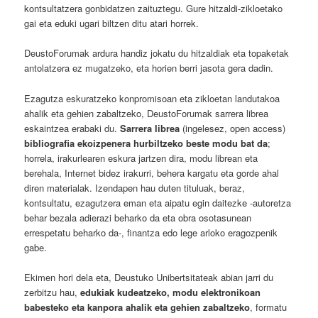
kontsultatzera gonbidatzen zaituztegu. Gure hitzaldi-zikloetako
gai eta eduki ugari biltzen ditu atari horrek.
DeustoForumak ardura handiz jokatu du hitzaldiak eta topaketak
antolatzera ez mugatzeko, eta horien berri jasota gera dadin.
Ezagutza eskuratzeko konpromisoan eta zikloetan landutakoa
ahalik eta gehien zabaltzeko, DeustoForumak sarrera librea
eskaintzea erabaki du.
Sarrera librea
(ingelesez, open access)
bibliografia ekoizpenera hurbiltzeko beste modu bat da
;
horrela, irakurlearen eskura jartzen dira, modu librean eta
berehala, Internet bidez irakurri, behera kargatu eta gorde ahal
diren materialak. Izendapen hau duten tituluak, beraz,
kontsultatu, ezagutzera eman eta aipatu egin daitezke -autoretza
behar bezala adierazi beharko da eta obra osotasunean
errespetatu beharko da-, finantza edo lege arloko eragozpenik
gabe.
Ekimen hori dela eta, Deustuko Unibertsitateak abian jarri du
zerbitzu hau,
edukiak kudeatzeko, modu elektronikoan
babesteko eta kanpora ahalik eta gehien zabaltzeko
, formatu