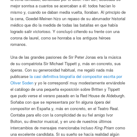
mejor sonrisa a cuantos se acercaban a él: todos hacían lo
mismo y, cuando se daban media vuelta, lloraban. Al principio de
la cena, Goedel-Meinen hizo un repaso de su abrumador historial
médico que dio la medida de todas las batallas en que había
logrado salir victorioso. Y concluyó ciñendo su frente con una
corona de laurel, como se honraba a los antiguos héroes
romanos.
Una de las grandes pasiones de Sir Peter Jonas era la música
de su compatriota Sir Michael Tippett y, más en concreto, sus
óperas. Con su generosidad habitual, me regaló nada más
publicarse
la casi definitiva biografía del compositor escrita por
Oliver Soden
y yo le correspondí muy modestamente enviándole
el catálogo de una pequeña exposición sobre Britten y Tippett
que pudo verse el verano pasado en la Red House de Aldeburgh.
Soñaba con que se representara por fin alguna ópera del
compositor en España y, más en concreto, en el Teatro Real.
Contaba para ello con la complicidad de su fiel amigo Ivor
Bolton, su director musical, y en uno de nuestros últimos
intercambios de mensajes mencionaba incluso
King Priam
como
una excelente candidata. Si su sueño se hacía realidad algún