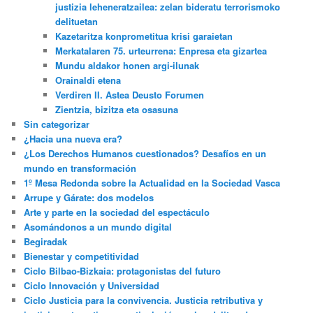
justizia leheneratzailea: zelan bideratu terrorismoko
delituetan
Kazetaritza konprometitua krisi garaietan
Merkatalaren 75. urteurrena: Enpresa eta gizartea
Mundu aldakor honen argi-ilunak
Orainaldi etena
Verdiren II. Astea Deusto Forumen
Zientzia, bizitza eta osasuna
Sin categorizar
¿Hacia una nueva era?
¿Los Derechos Humanos cuestionados? Desafíos en un
mundo en transformación
1º Mesa Redonda sobre la Actualidad en la Sociedad Vasca
Arrupe y Gárate: dos modelos
Arte y parte en la sociedad del espectáculo
Asomándonos a un mundo digital
Begiradak
Bienestar y competitividad
Ciclo Bilbao-Bizkaia: protagonistas del futuro
Ciclo Innovación y Universidad
Ciclo Justicia para la convivencia. Justicia retributiva y