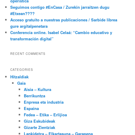
operística
Seguimos contigo #EnCasa / Zurekin jarraitzen dugu
#Etxean????
Acceso gratuito a nuestras publicaciones / Sarbide librea
gure argitalpenetara
Conferencia online. Isabel Celaá: “Cambio educativo y
transformación digital”
RECENT COMMENTS
CATEGORIES
Hitzaldiak
Gaia
Aisia – Kultura
Berrikuntza
Enpresa eta industria
Espaina
Fedea – Etika – Erlijioa
Giza Eskubideak
Gizarte Zientziak
Lankidetza – Elkartasuna – Garapena