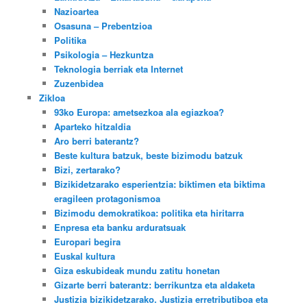
Nazioartea
Osasuna – Prebentzioa
Politika
Psikologia – Hezkuntza
Teknologia berriak eta Internet
Zuzenbidea
Zikloa
93ko Europa: ametsezkoa ala egiazkoa?
Aparteko hitzaldia
Aro berri baterantz?
Beste kultura batzuk, beste bizimodu batzuk
Bizi, zertarako?
Bizikidetzarako esperientzia: biktimen eta biktima
eragileen protagonismoa
Bizimodu demokratikoa: politika eta hiritarra
Enpresa eta banku arduratsuak
Europari begira
Euskal kultura
Giza eskubideak mundu zatitu honetan
Gizarte berri baterantz: berrikuntza eta aldaketa
Justizia bizikidetzarako. Justizia erretributiboa eta