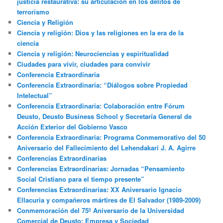
justicia restaurativa: su articulación en los delitos de
terrorismo
Ciencia y Religión
Ciencia y religión: Dios y las religiones en la era de la
ciencia
Ciencia y religión: Neurociencias y espiritualidad
Ciudades para vivir, ciudades para convivir
Conferencia Extraordinaria
Conferencia Extraordinaria: “Diálogos sobre Propiedad
Intelectual”
Conferencia Extraordinaria: Colaboración entre Fórum
Deusto, Deusto Business School y Secretaría General de
Acción Exterior del Gobierno Vasco
Conferencia Extraordinaria: Programa Conmemorativo del 50
Aniversario del Fallecimiento del Lehendakari J. A. Agirre
Conferencias Extraordinarias
Conferencias Extraordinarias: Jornadas “Pensamiento
Social Cristiano para el tiempo presente”
Conferencias Extraordinarias: XX Aniversario Ignacio
Ellacuria y compañeros mártires de El Salvador (1989-2009)
Conmemoración del 75º Aniversario de la Universidad
Comercial de Deusto: Empresa y Sociedad