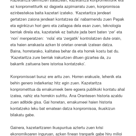
ez konprometiturik ez dagoela azpimarratu zuen, konpromisoa
ezinbestekoa baita kazetari izateko. ‘Kazetaritza jendeari
gertatzen zaiona jendeari kontatzea da’ nabarmendu zuen Pepak
eta eginkizun hori gero eta zailagoa dela esan zuen, teknologia
berriak direla eta, kazetariek ez baitute jada berri baten ‘zer’ eta
‘non’ menperatzen: ‘nola’ eta ‘zergatik’ kontrolatzen dute orain,
eta haien arrakasta azken bi orietan onenak izatean datza.
Baina, horretarako, kalitatea behar da eta horrek kostu bat du.
‘Kazetaritza zure berriak irakurtzen dituen gizartea da, zu
bakarrik zaituena bere istorioa kontatzeko’.
Konpromisoari buruz ere aritu zen. Horren erakusle, lehenik eta
behin genero indarkeriaz hitz egin zuen. Kazetaritza
konprometitua da emakumeek bere egoera publikoki kontatu ahal
izatea, nahiz eta horrekin sufritu. Ana Orantesen historia azaldu
zuen adibide gisa. Gai honetan, emakumeei haien historia
kontatzeko leku bat ematean datza konpromisoa, ikuskizun
bilakatu gabe.
Gainera, kazetaritzaren ikuspuntua aztertu zuen krisi
ekonomikoaren inguruan, azken finean tranparik gabe hiru milioi