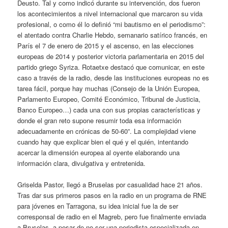
Deusto. Tal y como indicó durante su intervención, dos fueron
los acontecimientos a nivel internacional que marcaron su vida
profesional, o como él lo definió “mi bautismo en el periodismo”:
el atentado contra Charlie Hebdo, semanario satírico francés, en
París el 7 de enero de 2015 y el ascenso, en las elecciones
europeas de 2014 y posterior victoria parlamentaria en 2015 del
partido griego Syriza. Rotaetxe destacó que comunicar, en este
caso a través de la radio, desde las instituciones europeas no es
tarea fácil, porque hay muchas (Consejo de la Unión Europea,
Parlamento Europeo, Comité Económico, Tribunal de Justicia,
Banco Europeo…) cada una con sus propias características y
donde el gran reto supone resumir toda esa información
adecuadamente en crónicas de 50-60”. La complejidad viene
cuando hay que explicar bien el qué y el quién, intentando
acercar la dimensión europea al oyente elaborando una
información clara, divulgativa y entretenida.
Griselda Pastor, llegó a Bruselas por casualidad hace 21 años.
Tras dar sus primeros pasos en la radio en un programa de RNE
para jóvenes en Tarragona, su idea inicial fue la de ser
corresponsal de radio en el Magreb, pero fue finalmente enviada
a Bruselas, a pesar de no ser una periodista especializada en