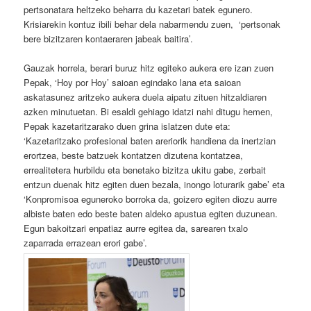
pertsonatara heltzeko beharra du kazetari batek egunero.
Krisiarekin kontuz ibili behar dela nabarmendu zuen, ‘pertsonak
bere bizitzaren kontaeraren jabeak baitira’.
Gauzak horrela, berari buruz hitz egiteko aukera ere izan zuen
Pepak, ‘Hoy por Hoy’ saioan egindako lana eta saioan
askatasunez aritzeko aukera duela aipatu zituen hitzaldiaren
azken minutuetan. Bi esaldi gehiago idatzi nahi ditugu hemen,
Pepak kazetaritzarako duen grina islatzen dute eta:
‘Kazetaritzako profesional baten areriorik handiena da inertzian
erortzea, beste batzuek kontatzen dizutena kontatzea,
errealitetera hurbildu eta benetako bizitza ukitu gabe, zerbait
entzun duenak hitz egiten duen bezala, inongo loturarik gabe’ eta
‘Konpromisoa eguneroko borroka da, goizero egiten diozu aurre
albiste baten edo beste baten aldeko apustua egiten duzunean.
Egun bakoitzari enpatiaz aurre egitea da, sarearen txalo
zaparrada errazean erori gabe’.