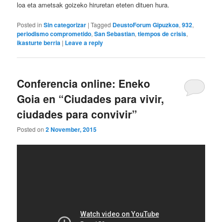
loa eta ametsak goizeko hiruretan eteten dituen hura.
Posted in
Sin categorizar
|
Tagged
DeustoForum Gipuzkoa
,
932
,
periodismo comprometido
,
San Sebastian
,
tiempos de crisis
,
ikasturte berria
|
Leave a reply
Conferencia online: Eneko
Goia en “Ciudades para vivir,
ciudades para convivir”
Posted on
2 November, 2015