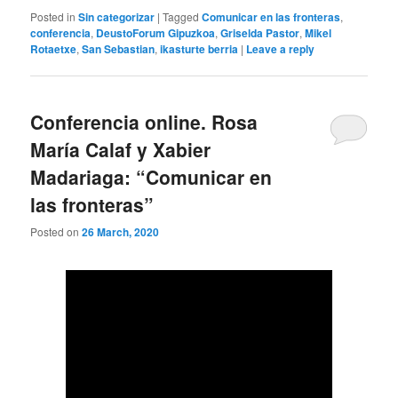
Posted in
Sin categorizar
|
Tagged
Comunicar en las fronteras
,
conferencia
,
DeustoForum Gipuzkoa
,
Griselda Pastor
,
Mikel
Rotaetxe
,
San Sebastian
,
ikasturte berria
|
Leave a reply
Conferencia online. Rosa
María Calaf y Xabier
Madariaga: “Comunicar en
las fronteras”
Posted on
26 March, 2020