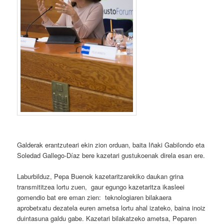
Galderak erantzuteari ekin zion orduan, baita Iñaki Gabilondo eta
Soledad Gallego-Díaz bere kazetari gustukoenak direla esan ere.
Laburbilduz, Pepa Buenok kazetaritzarekiko daukan grina
transmititzea lortu zuen, gaur egungo kazetaritza ikasleei
gomendio bat ere eman zien: teknologiaren bilakaera
aprobetxatu dezatela euren ametsa lortu ahal izateko, baina inoiz
duintasuna galdu gabe. Kazetari bilakatzeko ametsa, Peparen