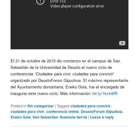
El 21 de octubre de 2015 dio comienzo en el campus de San
Sebastián de la Universidad de Deusto el nuevo ciclo de
conferencias “Ciudades para vivir, ciudades para convivir”
organizado por DeustoForum Gipuzkoa. El máximo representante
del Ayuntamiento donostiarra, Eneko Goia, fue el encargado de
inaugurar este nuevo ciclo. Más información:
bit.ly/1kvk9fR
Posted in
Sin categorizar
|
Tagged
ciudades para convivir
,
ciudades para vivir
,
conferencia online
,
DeustoForum Gipuzkoa
,
Eneko Goia
,
San Sebastian
,
ikasturte berria
|
Leave a reply