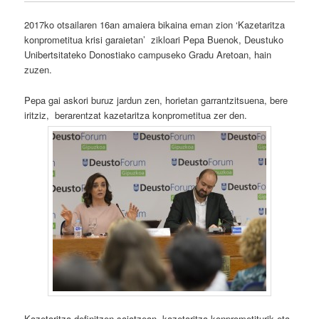
2017ko otsailaren 16an amaiera bikaina eman zion ‘Kazetaritza
konprometitua krisi garaietan’ zikloari Pepa Buenok, Deustuko
Unibertsitateko Donostiako campuseko Gradu Aretoan, hain
zuzen.
Pepa gai askori buruz jardun zen, horietan garrantzitsuena, bere
iritziz, berarentzat kazetaritza konprometitua zer den.
Kazetaritza definitzen saiatzean, kazetaritza konprometiturik eta