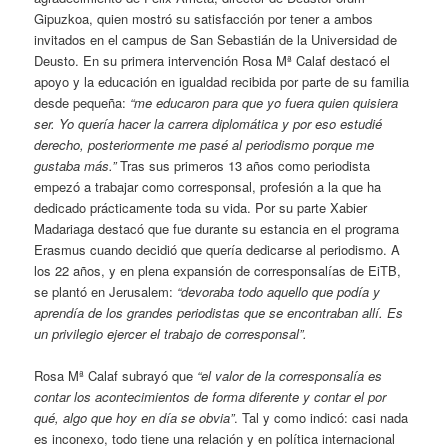
Gipuzkoa, quien mostró su satisfacción por tener a ambos
invitados en el campus de San Sebastián de la Universidad de
Deusto. En su primera intervención Rosa Mª Calaf destacó el
apoyo y la educación en igualdad recibida por parte de su familia
desde pequeña:
“me educaron para que yo fuera quien quisiera
ser. Yo quería hacer la carrera diplomática y por eso estudié
derecho, posteriormente me pasé al periodismo porque me
gustaba más.”
Tras sus primeros 13 años como periodista
empezó a trabajar como corresponsal, profesión a la que ha
dedicado prácticamente toda su vida. Por su parte Xabier
Madariaga destacó que fue durante su estancia en el programa
Erasmus cuando decidió que quería dedicarse al periodismo. A
los 22 años, y en plena expansión de corresponsalías de EiTB,
se plantó en Jerusalem:
“devoraba todo aquello que podía y
aprendía de los grandes periodistas que se encontraban allí. Es
un privilegio ejercer el trabajo de corresponsal”.
Rosa Mª Calaf subrayó que
“el valor de la corresponsalía es
contar los acontecimientos de forma diferente y contar el por
qué, algo que hoy en día se obvia”
. Tal y como indicó: casi nada
es inconexo, todo tiene una relación y en política internacional