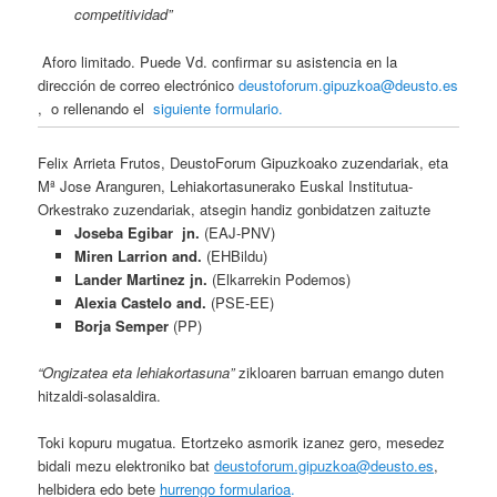
competitividad”
Aforo limitado. Puede Vd. confirmar su asistencia en la
dirección de correo electrónico
deustoforum.gipuzkoa@deusto.es
, o rellenando el
siguiente formulario
.
Felix Arrieta Frutos, DeustoForum Gipuzkoako zuzendariak, eta
Mª Jose Aranguren, Lehiakortasunerako Euskal Institutua-
Orkestrako zuzendariak, atsegin handiz gonbidatzen zaituzte
Joseba Egibar jn.
(EAJ-PNV)
Miren Larrion and.
(EHBildu)
Lander Martinez jn.
(Elkarrekin Podemos)
Alexia Castelo and.
(PSE-EE)
Borja Semper
(PP)
“Ongizatea eta lehiakortasuna”
zikloaren barruan emango duten
hitzaldi-solasaldira.
Toki kopuru mugatua. Etortzeko asmorik izanez gero, mesedez
bidali mezu elektroniko bat
deustoforum.gipuzkoa@deusto.es
,
helbidera edo bete
hurrengo formularioa
.