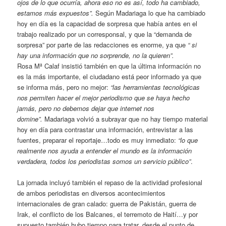
ojos de lo que ocurría, ahora eso no es así, todo ha cambiado,
estamos más expuestos”.
Según Madariaga lo que ha cambiado
hoy en día es la capacidad de sorpresa que había antes en el
trabajo realizado por un corresponsal, y que la “demanda de
sorpresa” por parte de las redacciones es enorme, ya que
“ si
hay una información que no sorprende, no la quieren”.
Rosa Mª Calaf insistió también en que la última información no
es la más importante, el ciudadano está peor informado ya que
se informa más, pero no mejor:
“las herramientas tecnológicas
nos permiten hacer el mejor periodismo que se haya hecho
jamás, pero no debemos dejar que internet nos
domine”.
Madariaga volvió a subrayar que no hay tiempo material
hoy en día para contrastar una información, entrevistar a las
fuentes, preparar el reportaje…todo es muy inmediato:
“lo que
realmente nos ayuda a entender el mundo es la información
verdadera, todos los periodistas somos un servicio público”
.
La jornada incluyó también el repaso de la actividad profesional
de ambos periodistas en diversos acontecimientos
internacionales de gran calado: guerra de Pakistán, guerra de
Irak, el conflicto de los Balcanes, el terremoto de Haití…y por
supuesto también hubo tiempo para tratar, desde el punto de