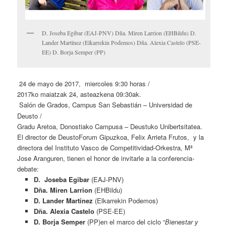
D. Joseba Egibar (EAJ-PNV) Dña. Miren Larrion (EHBildu) D.
Lander Martínez (Elkarrekin Podemos) Dña. Alexia Castelo (PSE-
EE) D. Borja Semper (PP)
24 de mayo de 2017, miercoles 9:30 horas /
2017ko maiatzak 24, asteazkena 09:30ak.
Salón de Grados, Campus San Sebastián – Universidad de
Deusto /
Gradu Aretoa, Donostiako Campusa – Deustuko Unibertsitatea.
El director de DeustoForum Gipuzkoa, Felix Arrieta Frutos, y la
directora del Instituto Vasco de Competitividad-Orkestra, Mª
Jose Aranguren, tienen el honor de invitarle a la conferencia-
debate:
D.
Joseba Egibar
(EAJ-PNV)
Dña. Miren Larrion
(EHBildu)
D. Lander Martínez
(Elkarrekin Podemos)
Dña. Alexia Castelo
(PSE-EE)
D. Borja Semper
(PP)en el marco del ciclo “
Bienestar y