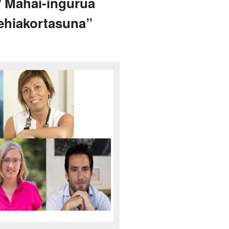
/ Mahai-ingurua
lehiakortasuna”