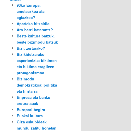
93ko Europa:
ametsezkoa ala
egiazkoa?
Aparteko hitzaldia
Aro berri baterantz?
Beste kultura batzuk,
beste bizimodu batzuk
Bizi, zertarako?
Bizikidetzarako
esperientzia: biktimen
eta biktima eragileen
protagonismoa
Bizimodu
demokratikoa: politika
eta hiritarra
Enpresa eta banku
arduratsuak
Europari begira
Euskal kultura
Giza eskubideak
mundu zatitu honetan