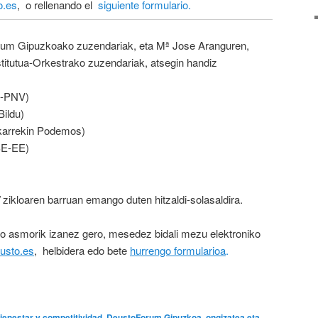
o.es
, o rellenando el
siguiente formulario
.
orum Gipuzkoako zuzendariak, eta Mª Jose Aranguren,
titutua-Orkestrako zuzendariak, atsegin handiz
-PNV)
ildu)
karrekin Podemos)
E-EE)
”
zikloaren barruan emango duten hitzaldi-solasaldira.
o asmorik izanez gero, mesedez bidali mezu elektroniko
usto.es
, helbidera edo bete
hurrengo formularioa
.
ienestar y competitividad
,
DeustoForum Gipuzkoa
,
ongizatea eta