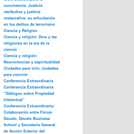
convivencia. Justicia
retributiva y justicia
restaurativa: su articulación
en los delitos de terrorismo
Ciencia y Religión
Ciencia y religión: Dios y las
religiones en la era de la
ciencia
Ciencia y religión:
Neurociencias y espiritualidad
Ciudades para vivir, ciudades
para convivir
Conferencia Extraordinaria
Conferencia Extraordinaria:
“Diálogos sobre Propiedad
Intelectual”
Conferencia Extraordinaria:
Colaboración entre Fórum
Deusto, Deusto Business
School y Secretaría General
de Acción Exterior del