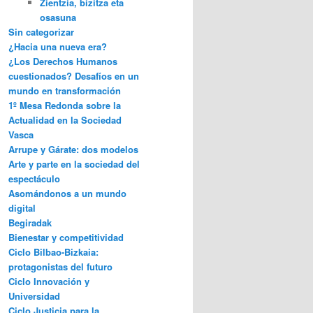
Zientzia, bizitza eta
osasuna
Sin categorizar
¿Hacia una nueva era?
¿Los Derechos Humanos
cuestionados? Desafíos en un
mundo en transformación
1º Mesa Redonda sobre la
Actualidad en la Sociedad
Vasca
Arrupe y Gárate: dos modelos
Arte y parte en la sociedad del
espectáculo
Asomándonos a un mundo
digital
Begiradak
Bienestar y competitividad
Ciclo Bilbao-Bizkaia:
protagonistas del futuro
Ciclo Innovación y
Universidad
Ciclo Justicia para la