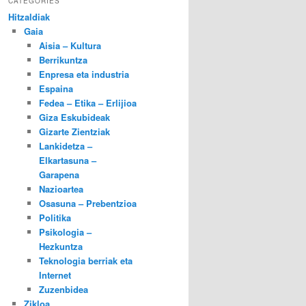
CATEGORIES
Hitzaldiak
Gaia
Aisia – Kultura
Berrikuntza
Enpresa eta industria
Espaina
Fedea – Etika – Erlijioa
Giza Eskubideak
Gizarte Zientziak
Lankidetza –
Elkartasuna –
Garapena
Nazioartea
Osasuna – Prebentzioa
Politika
Psikologia –
Hezkuntza
Teknologia berriak eta
Internet
Zuzenbidea
Zikloa