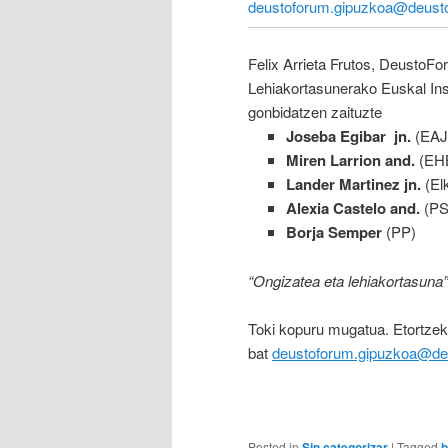
deustoforum.gipuzkoa@deust
Felix Arrieta Frutos, DeustoF
Lehiakortasunerako Euskal Ins
gonbidatzen zaituzte
Joseba Egibar jn.
(EAJ
Miren Larrion and.
(EHB
Lander Martinez jn.
(El
Alexia Castelo and.
(PS
Borja Semper
(PP)
“Ongizatea eta lehiakortasuna
Toki kopuru mugatua. Etortzek
bat
deustoforum.gipuzkoa@de
Posted in
Sin categorizar
|
Tagged
b