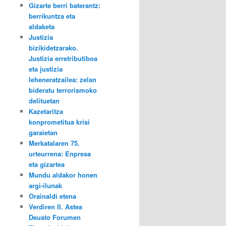
Gizarte berri baterantz:
berrikuntza eta
aldaketa
Justizia
bizikidetzarako.
Justizia erretributiboa
eta justizia
leheneratzailea: zelan
bideratu terrorismoko
delituetan
Kazetaritza
konprometitua krisi
garaietan
Merkatalaren 75.
urteurrena: Enpresa
eta gizartea
Mundu aldakor honen
argi-ilunak
Orainaldi etena
Verdiren II. Astea
Deusto Forumen