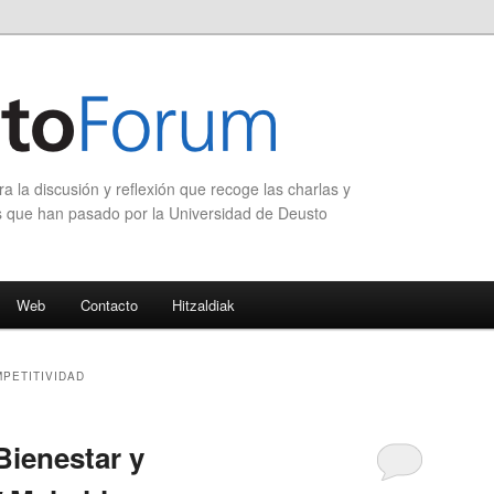
 la discusión y reflexión que recoge las charlas y
s que han pasado por la Universidad de Deusto
Web
Contacto
Hitzaldiak
MPETITIVIDAD
ienestar y