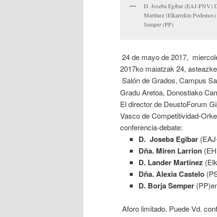
D. Joseba Egibar (EAJ-PNV) D
Martínez (Elkarrekin Podemos)
Semper (PP)
24 de mayo de 2017, miercole
2017ko maiatzak 24, asteazke
Salón de Grados, Campus San 
Gradu Aretoa, Donostiako Cam
El director de DeustoForum Gipu
Vasco de Competitividad-Orkest
conferencia-debate:
D.
Joseba Egibar
(EAJ
Dña. Miren Larrion
(EHB
D. Lander Martínez
(Elk
Dña. Alexia Castelo
(PS
D. Borja Semper
(PP)en 
Aforo limitado. Puede Vd. conf