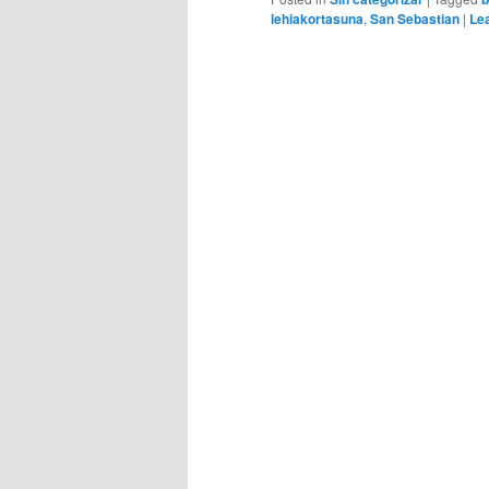
lehiakortasuna
,
San Sebastian
|
Lea