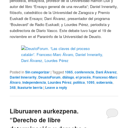
periodista, ensayista, profesor de la Universidad Ramon Llull y
autor del libro “Ensayo general de una revuelta”; Daniel Innerarity,
filósofo, catedrático de la Universidad de Zaragoza y Premio
Euskadi de Ensayo; Dani Álvarez, presentador del programa
“Boulevard” de Radio Euskadi; y Lourdes Pérez, periodista y
subdirectora de Diario Vasco. Este debate tuvo lugar el 19 de
noviembre en el Paraninfo de la Universidad de Deusto.
Posted in
Sin categorizar
|
Tagged
1065
,
conferencia
,
Dani Álvarez
,
Daniel Innerarity
,
DeustoForum
,
diálogo
,
el procés
,
Francesc-Marc
Álvaro
,
independencia
,
Lourdes Pérez
,
política
,
1095
,
soberanía
,
348
,
ikasturte berria
|
Leave a reply
Liburuaren aurkezpena.
“Derecho de libre