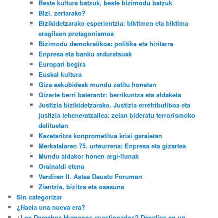
Beste kultura batzuk, beste bizimodu batzuk
Bizi, zertarako?
Bizikidetzarako esperientzia: biktimen eta biktima
eragileen protagonismoa
Bizimodu demokratikoa: politika eta hiritarra
Enpresa eta banku arduratsuak
Europari begira
Euskal kultura
Giza eskubideak mundu zatitu honetan
Gizarte berri baterantz: berrikuntza eta aldaketa
Justizia bizikidetzarako. Justizia erretributiboa eta
justizia leheneratzailea: zelan bideratu terrorismoko
delituetan
Kazetaritza konprometitua krisi garaietan
Merkatalaren 75. urteurrena: Enpresa eta gizartea
Mundu aldakor honen argi-ilunak
Orainaldi etena
Verdiren II. Astea Deusto Forumen
Zientzia, bizitza eta osasuna
Sin categorizar
¿Hacia una nueva era?
¿Los Derechos Humanos cuestionados? Desafíos en un