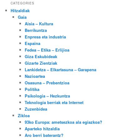
CATEGORIES
Hitzaldiak
Gaia
Aisia – Kultura
Berrikuntza
Enpresa eta industria
Espaina
Fedea – Etika – Erlijioa
Giza Eskubideak
Gizarte Zientziak
Lankidetza – Elkartasuna – Garapena
Nazioartea
Osasuna – Prebentzioa
Politika
Psikologia – Hezkuntza
Teknologia berriak eta Internet
Zuzenbidea
Zikloa
93ko Europa: ametsezkoa ala egiazkoa?
Aparteko hitzaldia
Aro berri baterantz?