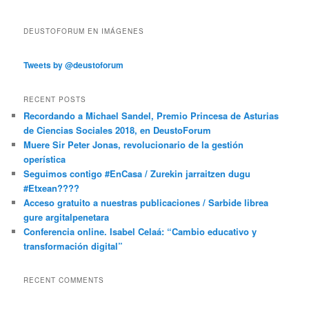
DEUSTOFORUM EN IMÁGENES
Tweets by @deustoforum
RECENT POSTS
Recordando a Michael Sandel, Premio Princesa de Asturias
de Ciencias Sociales 2018, en DeustoForum
Muere Sir Peter Jonas, revolucionario de la gestión
operística
Seguimos contigo #EnCasa / Zurekin jarraitzen dugu
#Etxean????
Acceso gratuito a nuestras publicaciones / Sarbide librea
gure argitalpenetara
Conferencia online. Isabel Celaá: “Cambio educativo y
transformación digital”
RECENT COMMENTS