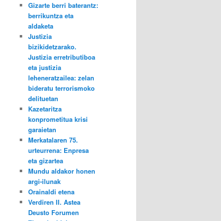
Gizarte berri baterantz:
berrikuntza eta
aldaketa
Justizia
bizikidetzarako.
Justizia erretributiboa
eta justizia
leheneratzailea: zelan
bideratu terrorismoko
delituetan
Kazetaritza
konprometitua krisi
garaietan
Merkatalaren 75.
urteurrena: Enpresa
eta gizartea
Mundu aldakor honen
argi-ilunak
Orainaldi etena
Verdiren II. Astea
Deusto Forumen