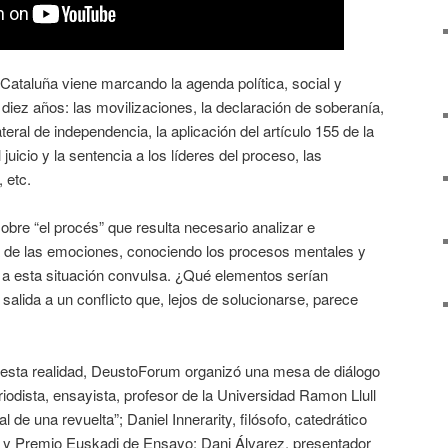
Cataluña viene marcando la agenda política, social y
iez años: las movilizaciones, la declaración de soberanía,
ateral de independencia, la aplicación del artículo 155 de la
 juicio y la sentencia a los líderes del proceso, las
 etc.
obre “el procés” que resulta necesario analizar e
lá de las emociones, conociendo los procesos mentales y
a a esta situación convulsa. ¿Qué elementos serían
salida a un conflicto que, lejos de solucionarse, parece
esta realidad, DeustoForum organizó una mesa de diálogo
odista, ensayista, profesor de la Universidad Ramon Llull
l de una revuelta”; Daniel Innerarity, filósofo, catedrático
 y Premio Euskadi de Ensayo; Dani Álvarez, presentador