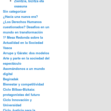
Zientzia, bizitza eta
osasuna
Sin categorizar
¿Hacia una nueva era?
¿Los Derechos Humanos
cuestionados? Desafíos en un
mundo en transformación
1º Mesa Redonda sobre la
Actualidad en la Sociedad
Vasca
Arrupe y Gárate: dos modelos
Arte y parte en la sociedad del
espectáculo
Asomándonos a un mundo
digital
Begiradak
Bienestar y competitividad
Ciclo Bilbao-Bizkaia:
protagonistas del futuro
Ciclo Innovación y
Universidad
Ciclo Justicia para la