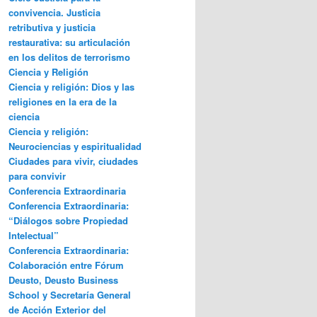
convivencia. Justicia
retributiva y justicia
restaurativa: su articulación
en los delitos de terrorismo
Ciencia y Religión
Ciencia y religión: Dios y las
religiones en la era de la
ciencia
Ciencia y religión:
Neurociencias y espiritualidad
Ciudades para vivir, ciudades
para convivir
Conferencia Extraordinaria
Conferencia Extraordinaria:
“Diálogos sobre Propiedad
Intelectual”
Conferencia Extraordinaria:
Colaboración entre Fórum
Deusto, Deusto Business
School y Secretaría General
de Acción Exterior del