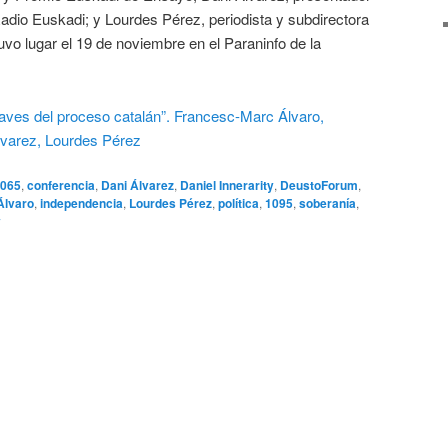
adio Euskadi; y Lourdes Pérez, periodista y subdirectora
uvo lugar el 19 de noviembre en el Paraninfo de la
065
,
conferencia
,
Dani Álvarez
,
Daniel Innerarity
,
DeustoForum
,
Álvaro
,
independencia
,
Lourdes Pérez
,
política
,
1095
,
soberanía
,
y