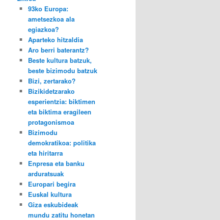
93ko Europa:
ametsezkoa ala
egiazkoa?
Aparteko hitzaldia
Aro berri baterantz?
Beste kultura batzuk,
beste bizimodu batzuk
Bizi, zertarako?
Bizikidetzarako
esperientzia: biktimen
eta biktima eragileen
protagonismoa
Bizimodu
demokratikoa: politika
eta hiritarra
Enpresa eta banku
arduratsuak
Europari begira
Euskal kultura
Giza eskubideak
mundu zatitu honetan