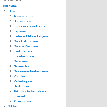
CATEGORIES
Hitzaldiak
Gaia
Aisia – Kultura
Berrikuntza
Enpresa eta industria
Espaina
Fedea – Etika – Erlijioa
Giza Eskubideak
Gizarte Zientziak
Lankidetza –
Elkartasuna –
Garapena
Nazioartea
Osasuna – Prebentzioa
Politika
Psikologia –
Hezkuntza
Teknologia berriak eta
Internet
Zuzenbidea
Zikloa