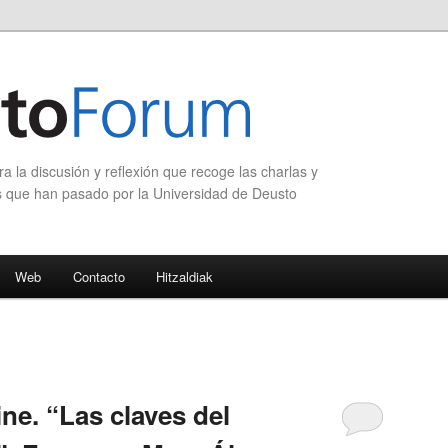
 la discusión y reflexión que recoge las charlas y
s que han pasado por la Universidad de Deusto
Web
Contacto
Hitzaldiak
ne. “Las claves del