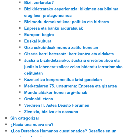
Bizi, zertarako?
Bizikidetzarako esperientzia: biktimen eta biktima
eragileen protagonismoa
Bizimodu demokratikoa: politika eta hiritarra
Enpresa eta banku arduratsuak
Europari begira
Euskal kultura
Giza eskubideak mundu zatitu honetan
Gizarte berri baterantz: berrikuntza eta aldaketa
Justizia bizikidetzarako. Justizia erretributiboa eta
justizia leheneratzailea: zelan bideratu terrorismoko
delituetan
Kazetaritza konprometitua krisi garaietan
Merkatalaren 75. urteurrena: Enpresa eta gizartea
Mundu aldakor honen argi-ilunak
Orainaldi etena
Verdiren II. Astea Deusto Forumen
Zientzia, bizitza eta osasuna
Sin categorizar
¿Hacia una nueva era?
¿Los Derechos Humanos cuestionados? Desafíos en un