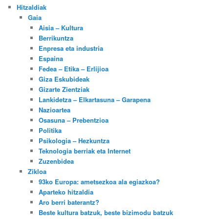
Hitzaldiak
Gaia
Aisia – Kultura
Berrikuntza
Enpresa eta industria
Espaina
Fedea – Etika – Erlijioa
Giza Eskubideak
Gizarte Zientziak
Lankidetza – Elkartasuna – Garapena
Nazioartea
Osasuna – Prebentzioa
Politika
Psikologia – Hezkuntza
Teknologia berriak eta Internet
Zuzenbidea
Zikloa
93ko Europa: ametsezkoa ala egiazkoa?
Aparteko hitzaldia
Aro berri baterantz?
Beste kultura batzuk, beste bizimodu batzuk