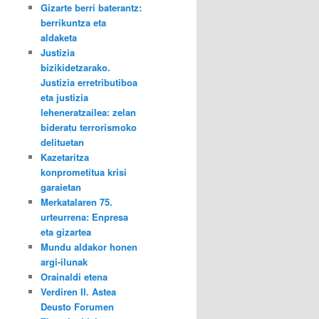
Gizarte berri baterantz:
berrikuntza eta
aldaketa
Justizia
bizikidetzarako.
Justizia erretributiboa
eta justizia
leheneratzailea: zelan
bideratu terrorismoko
delituetan
Kazetaritza
konprometitua krisi
garaietan
Merkatalaren 75.
urteurrena: Enpresa
eta gizartea
Mundu aldakor honen
argi-ilunak
Orainaldi etena
Verdiren II. Astea
Deusto Forumen