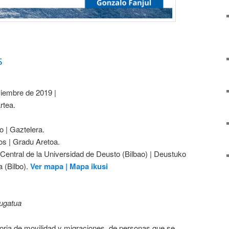
ciembre de 2019 |
artea.
o | Gaztelera.
os | Gradu Aretoa.
o Central de la Universidad de Deusto (Bilbao) | Deustuko
a (Bilbo).
Ver mapa | Mapa ikusi
mugatua
toria de movilidad y migraciones, de personas que se