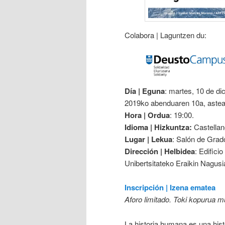
Colabora | Laguntzen du:
Día | Eguna
: martes, 10 de di
2019ko abenduaren 10a, aste
Hora | Ordua
: 19:00.
Idioma | Hizkuntza:
Castellan
Lugar | Lekua
: Salón de Grad
Dirección | Helbidea
: Edifici
Unibertsitateko Eraikin Nagusi
Inscripción | Izena ematea
Aforo limitado. Toki kopurua 
La historia humana es una his