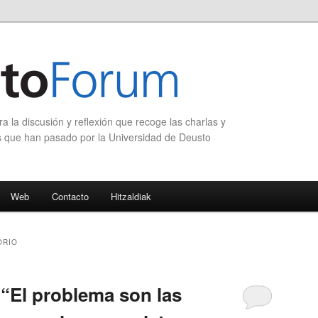
 la discusión y reflexión que recoge las charlas y
s que han pasado por la Universidad de Deusto
Web
Contacto
Hitzaldiak
ORIO
 “El problema son las