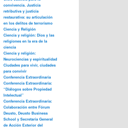
convivencia. Justicia
retributiva y justicia
restaurativa: su articulación
en los delitos de terrorismo
Ciencia y Religión
Ciencia y religión: Dios y las
religiones en la era de la
ciencia
Ciencia y religión:
Neurociencias y espiritualidad
Ciudades para vivir, ciudades
para convivir
Conferencia Extraordinaria
Conferencia Extraordinaria:
“Diálogos sobre Propiedad
Intelectual”
Conferencia Extraordinaria:
Colaboración entre Fórum
Deusto, Deusto Business
School y Secretaría General
de Acción Exterior del