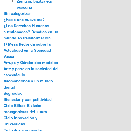
Zientzia, bizitza eta
osasuna
Sin categorizar
¿Hacia una nueva era?
¿Los Derechos Humanos
cuestionados? Desafíos en un
mundo en transformación
1º Mesa Redonda sobre la
Actualidad en la Sociedad
Vasca
Arrupe y Gárate: dos modelos
Arte y parte en la sociedad del
espectáculo
Asomándonos a un mundo
digital
Begiradak
Bienestar y competitividad
Ciclo Bilbao-Bizkaia:
protagonistas del futuro
Ciclo Innovación y
Universidad
Ciclo Justicia para la