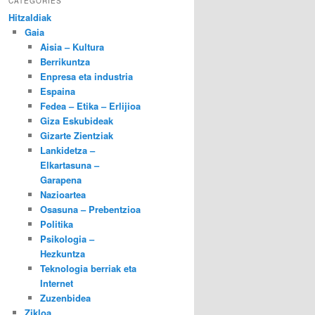
CATEGORIES
Hitzaldiak
Gaia
Aisia – Kultura
Berrikuntza
Enpresa eta industria
Espaina
Fedea – Etika – Erlijioa
Giza Eskubideak
Gizarte Zientziak
Lankidetza –
Elkartasuna –
Garapena
Nazioartea
Osasuna – Prebentzioa
Politika
Psikologia –
Hezkuntza
Teknologia berriak eta
Internet
Zuzenbidea
Zikloa