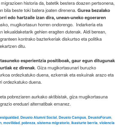
 migrazioen historia da, batetik bestera doazen pertsonena,
n bila beste toki batera joaten direnena.
Gurea bezalako
torri edo hartzaile izan dira, unean-uneko egoeraren
asko, mugikortasun horren ondorengo. Indarkeria eta
 lekualdaketarik gehien eragiten dutenak. Aldi berean,
granteen kontrako bazterkeriak diskurtso eta politika
ekartzen ditu.
tasuneko esperientzia positiboak, gaur egun ditugunak
urtiak ez direnak
. Giza mugikortasunari buruzko
urkoa ordezkatuko duena, ezkerrak eta eskuinak arazo eta
ri ordezkatuko duena.
a eta pobreziaren aurkako aktibistak, giza mugikortasuna
igrazio ereduari alternatibak emanez.
esigualdad
,
Deusto Alumni Social
,
Deusto Campus
,
DeustoForum
,
n
,
movilidad
,
pobreza
,
sistema migratorio
,
ikasturte berria
,
violencia