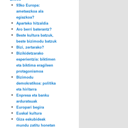
93ko Europa:
ametsezkoa ala
egiazkoa?
Aparteko hitzaldia
Aro berri baterantz?
Beste kultura batzuk,
beste bizimodu batzuk
Bizi, zertarako?
Bizikidetzarako
esperientzia: biktimen
eta biktima eragileen
protagonismoa
Bizimodu
demokratikoa: politika
eta hiritarra
Enpresa eta banku
arduratsuak
Europari begira
Euskal kultura
Giza eskubideak
mundu zatitu honetan