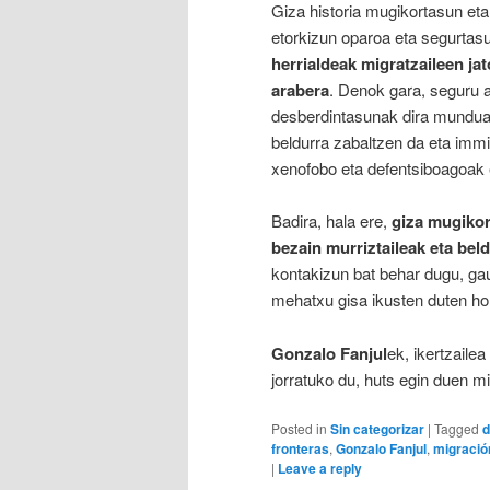
Giza historia mugikortasun eta
etorkizun oparoa eta segurtasu
herrialdeak migratzaileen ja
arabera
. Denok gara, seguru 
desberdintasunak dira munduan
beldurra zabaltzen da eta immi
xenofobo eta defentsiboagoak 
Badira, hala ere,
giza mugikor
bezain murriztaileak eta beld
kontakizun bat behar dugu, ga
mehatxu gisa ikusten duten ho
Gonzalo Fanjul
ek, ikertzaile
jorratuko du, huts egin duen m
Posted in
Sin categorizar
|
Tagged
d
fronteras
,
Gonzalo Fanjul
,
migració
|
Leave a reply