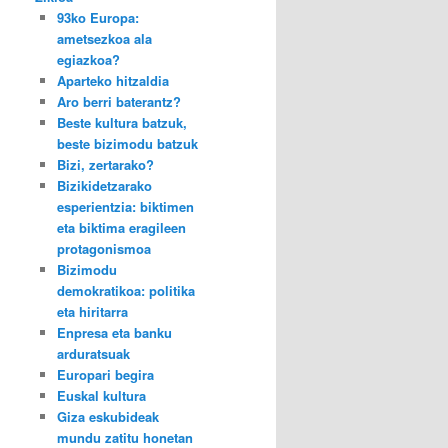
93ko Europa:
ametsezkoa ala
egiazkoa?
Aparteko hitzaldia
Aro berri baterantz?
Beste kultura batzuk,
beste bizimodu batzuk
Bizi, zertarako?
Bizikidetzarako
esperientzia: biktimen
eta biktima eragileen
protagonismoa
Bizimodu
demokratikoa: politika
eta hiritarra
Enpresa eta banku
arduratsuak
Europari begira
Euskal kultura
Giza eskubideak
mundu zatitu honetan