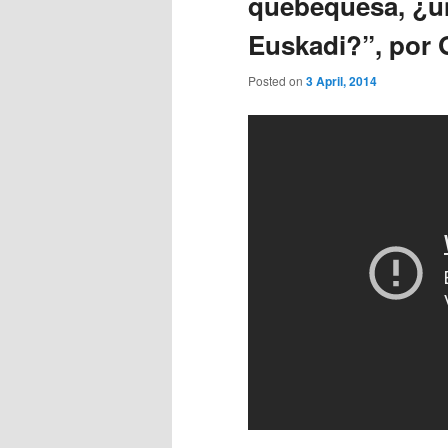
quebequesa, ¿un
Euskadi?”, por
Posted on
3 April, 2014