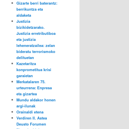
Gizarte berri baterantz:
berrikuntza eta
aldaketa
Justizia
bizikidetzarako.
Justizia erretributiboa
eta justizia
leheneratzailea: zelan
bideratu terrorismoko
delituetan
Kazetaritza
konprometitua krisi
garaietan
Merkatalaren 75.
urteurrena: Enpresa
eta gizartea
Mundu aldakor honen
argi-ilunak
Orainaldi etena
Verdiren II. Astea
Deusto Forumen