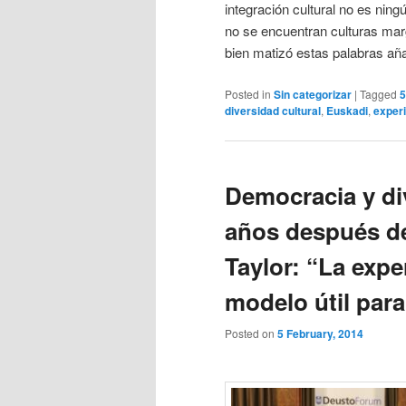
integración cultural no es ning
no se encuentran culturas marg
bien matizó estas palabras añad
Posted in
Sin categorizar
|
Tagged
5
diversidad cultural
,
Euskadi
,
exper
Democracia y div
años después d
Taylor: “La exp
modelo útil par
Posted on
5 February, 2014