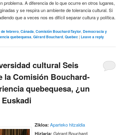
ún problema. A diferencia de lo que ocurre en otros lugares,
inadas y se respira un ambiente de tolerancia cultural. Si
iendo que a veces nos es difícil separar cultura y política.
 de febrero
,
Cánada
,
Comisión Bouchard-Taylor
,
Democracia y
iencia quebequesa
,
Gérard Bouchard
,
Quebec
|
Leave a reply
ersidad cultural Seis
e la Comisión Bouchard-
eriencia quebequesa, ¿un
a Euskadi
Zikloa:
Aparteko hitzaldia
Hizlaria:
Gérard Bouchard