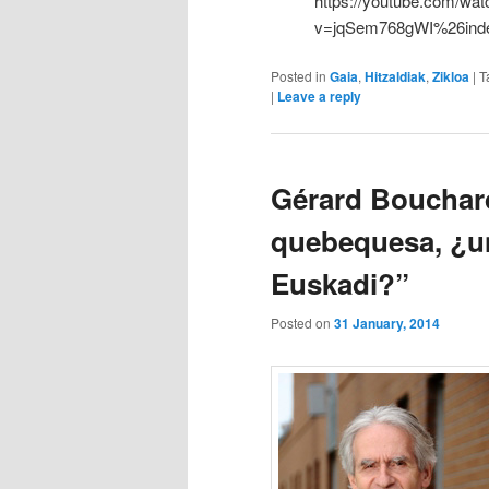
https://youtube.com/wat
v=jqSem768gWI%26in
Posted in
Gaia
,
Hitzaldiak
,
Zikloa
|
T
|
Leave a reply
Gérard Bouchard
quebequesa, ¿un
Euskadi?”
Posted on
31 January, 2014