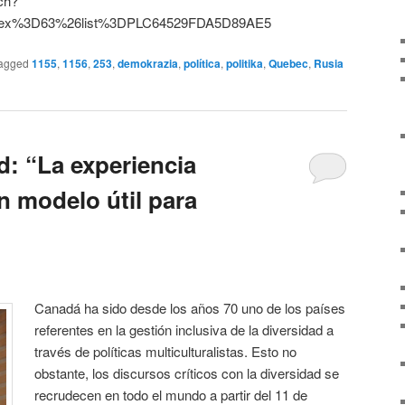
ch?
dex%3D63%26list%3DPLC64529FDA5D89AE5
agged
1155
,
1156
,
253
,
demokrazia
,
política
,
politika
,
Quebec
,
Rusia
: “La experiencia
 modelo útil para
Canadá ha sido desde los años 70 uno de los países
referentes en la gestión inclusiva de la diversidad a
través de políticas multiculturalistas. Esto no
obstante, los discursos críticos con la diversidad se
recrudecen en todo el mundo a partir del 11 de