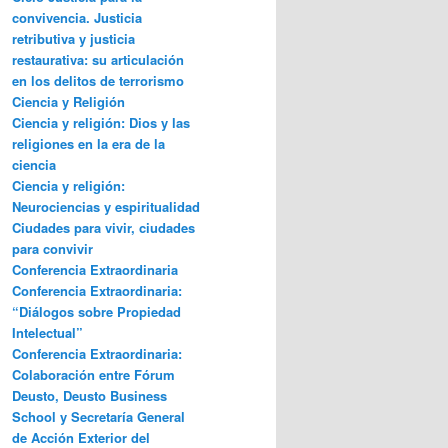
convivencia. Justicia
retributiva y justicia
restaurativa: su articulación
en los delitos de terrorismo
Ciencia y Religión
Ciencia y religión: Dios y las
religiones en la era de la
ciencia
Ciencia y religión:
Neurociencias y espiritualidad
Ciudades para vivir, ciudades
para convivir
Conferencia Extraordinaria
Conferencia Extraordinaria:
“Diálogos sobre Propiedad
Intelectual”
Conferencia Extraordinaria:
Colaboración entre Fórum
Deusto, Deusto Business
School y Secretaría General
de Acción Exterior del