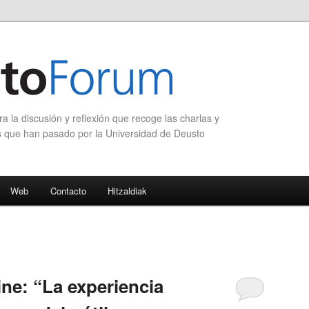
 la discusión y reflexión que recoge las charlas y
s que han pasado por la Universidad de Deusto
Web
Contacto
Hitzaldiak
ne: “La experiencia