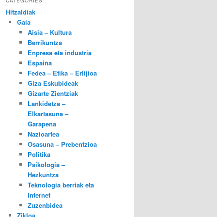
CATEGORIES
Hitzaldiak
Gaia
Aisia – Kultura
Berrikuntza
Enpresa eta industria
Espaina
Fedea – Etika – Erlijioa
Giza Eskubideak
Gizarte Zientziak
Lankidetza –
Elkartasuna –
Garapena
Nazioartea
Osasuna – Prebentzioa
Politika
Psikologia –
Hezkuntza
Teknologia berriak eta
Internet
Zuzenbidea
Zikloa