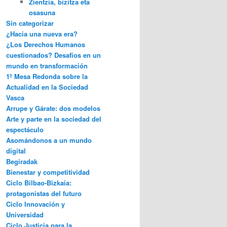
Zientzia, bizitza eta
osasuna
Sin categorizar
¿Hacia una nueva era?
¿Los Derechos Humanos
cuestionados? Desafíos en un
mundo en transformación
1º Mesa Redonda sobre la
Actualidad en la Sociedad
Vasca
Arrupe y Gárate: dos modelos
Arte y parte en la sociedad del
espectáculo
Asomándonos a un mundo
digital
Begiradak
Bienestar y competitividad
Ciclo Bilbao-Bizkaia:
protagonistas del futuro
Ciclo Innovación y
Universidad
Ciclo Justicia para la