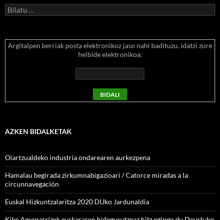
Bilatu:
Argitalpen berriak posta elektronikoz jaso nahi badituzu, idatzi zure
helbide elektronikoa:
AZKEN BIDALKETAK
Oiartzualdeko industria ondarearen aurkezpena
Hamalau begirada zirkumnabigazioari / Catorce miradas a la
circunnavegación
Euskal Hizkuntzalaritza 2020 DUko Jardunaldia
Kike Amonarrizek euskararen bidegurutzeaz hitz egingo du Deustuko