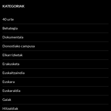
KATEGORIAK
40 urte
Behategia
Dokumentala
Donostiako campusa
Elkarrizketak
Erakusketa
Euskaltzaindia
Euskara
Euskaraldia
Gaiak
Hitzaldiak