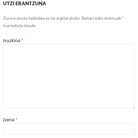
UTZI ERANTZUNA
Zure e-posta helbidea ez da argitaratuko.
Beharrezko eremuak
*
markatuta daude
Iruzkina
*
Izena
*