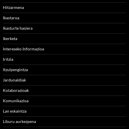
Hitzarmena
Ikastaroa
Ikasturte hasiera
Ikerketa
Intereseko Informazioa
Iritzia
Itzulpengintza
Jardunaldiak
Kolaborazioak
Komunikazioa
Lan eskaintza
Liburu aurkezpena