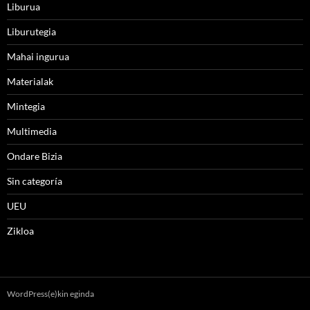
Liburua
Liburutegia
Mahai ingurua
Materialak
Mintegia
Multimedia
Ondare Bizia
Sin categoría
UEU
Zikloa
WordPress(e)kin eginda