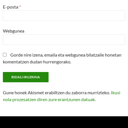
E-posta
*
Webgunea
Gorde nire izena, emaila eta webgunea bilatzaile honetan
komentatzen dudan hurrengorako.
Gune honek Akismet erabiltzen du zaborra murrizteko.
Ikusi
nola prozesatzen diren zure erantzunen datuak.