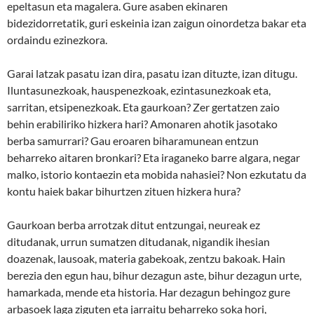
epeltasun eta magalera. Gure asaben ekinaren
bidezidorretatik, guri eskeinia izan zaigun oinordetza bakar eta
ordaindu ezinezkora.
Garai latzak pasatu izan dira, pasatu izan dituzte, izan ditugu.
Iluntasunezkoak, hauspenezkoak, ezintasunezkoak eta,
sarritan, etsipenezkoak. Eta gaurkoan? Zer gertatzen zaio
behin erabiliriko hizkera hari? Amonaren ahotik jasotako
berba samurrari? Gau eroaren biharamunean entzun
beharreko aitaren bronkari? Eta iraganeko barre algara, negar
malko, istorio kontaezin eta mobida nahasiei? Non ezkutatu da
kontu haiek bakar bihurtzen zituen hizkera hura?
Gaurkoan berba arrotzak ditut entzungai, neureak ez
ditudanak, urrun sumatzen ditudanak, nigandik ihesian
doazenak, lausoak, materia gabekoak, zentzu bakoak. Hain
berezia den egun hau, bihur dezagun aste, bihur dezagun urte,
hamarkada, mende eta historia. Har dezagun behingoz gure
arbasoek laga ziguten eta jarraitu beharreko soka hori,