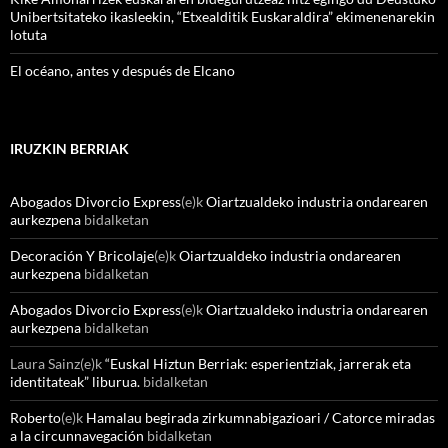
Unibertsitateko ikasleekin, “Etxealditik Euskaraldira” ekimenenarekin
lotuta
El océano, antes y después de Elcano
IRUZKIN BERRIAK
Abogados Divorcio Express
(e)k
Oiartzualdeko industria ondarearen
aurkezpena
bidalketan
Decoración Y Bricolaje
(e)k
Oiartzualdeko industria ondarearen
aurkezpena
bidalketan
Abogados Divorcio Express
(e)k
Oiartzualdeko industria ondarearen
aurkezpena
bidalketan
Laura Sainz
(e)k
“Euskal Hiztun Berriak: esperientziak, jarrerak eta
identitateak” liburua.
bidalketan
Roberto
(e)k
Hamalau begirada zirkumnabigazioari / Catorce miradas
a la circunnavegación
bidalketan