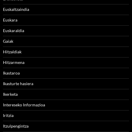
Euskaltzaindia
Euskara
Euskaraldia
Gaiak
Hitzaldiak
Hitzarmena
Ikastaroa
Ikasturte hasiera
Ikerketa
Intereseko Informazioa
Iritzia
Itzulpengintza