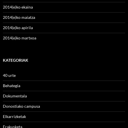
2014(e)ko ekaina
2014(e)ko maiatza
2014(e)ko apirila
2014(e)ko martxoa
KATEGORIAK
40 urte
Behategia
Dokumentala
Donostiako campusa
Elkarrizketak
Erakusketa