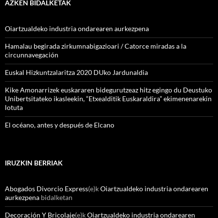
AZKEN BIDALKETAK
Oiartzualdeko industria ondarearen aurkezpena
Hamalau begirada zirkumnabigazioari / Catorce miradas a la
circunnavegación
Euskal Hizkuntzalaritza 2020 DUko Jardunaldia
Kike Amonarrizek euskararen bidegurutzeaz hitz egingo du Deustuko
Unibertsitateko ikasleekin, “Etxealditik Euskaraldira” ekimenenarekin
lotuta
El océano, antes y después de Elcano
IRUZKIN BERRIAK
Abogados Divorcio Express
(e)k
Oiartzualdeko industria ondarearen
aurkezpena
bidalketan
Decoración Y Bricolaje
(e)k
Oiartzualdeko industria ondarearen