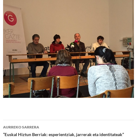
Bidalketen
AURREKO SARRERA
zehar
“Euskal Hiztun Berriak: esperientziak, jarrerak eta identitateak”