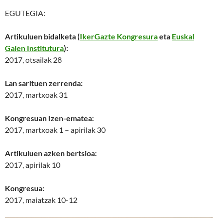
EGUTEGIA:
Artikuluen bidalketa (
IkerGazte Kongresura
eta
Euskal
Gaien Institutura
):
2017, otsailak 28
Lan sarituen zerrenda:
2017, martxoak 31
Kongresuan Izen-ematea:
2017, martxoak 1 – apirilak 30
Artikuluen azken bertsioa:
2017, apirilak 10
Kongresua:
2017, maiatzak 10-12