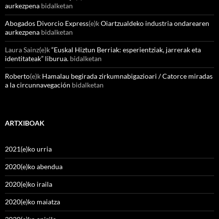
aurkezpena
bidalketan
Abogados Divorcio Express
(e)k
Oiartzualdeko industria ondarearen
aurkezpena
bidalketan
Laura Sainz
(e)k
“Euskal Hiztun Berriak: esperientziak, jarrerak eta
identitateak” liburua.
bidalketan
Roberto
(e)k
Hamalau begirada zirkumnabigazioari / Catorce miradas
a la circunnavegación
bidalketan
ARTXIBOAK
2021(e)ko urria
2020(e)ko abendua
2020(e)ko iraila
2020(e)ko maiatza