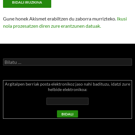
Gune honek Akismet erabiltzen du zaborra murrizteko.
Ikusi
nola prozesatzen diren zure erantzunen datuak.
Bilatu:
Argitalpen berriak posta elektronikoz jaso nahi badituzu, idatzi zure
helbide elektronikoa: