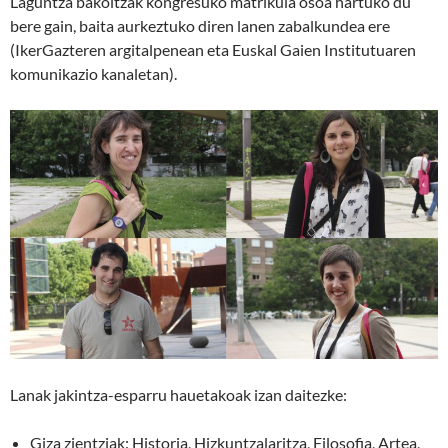
Laguntza bakoitzak kongresuko matrikula osoa hartuko du
bere gain, baita aurkeztuko diren lanen zabalkundea ere
(IkerGazteren argitalpenean eta Euskal Gaien Institutuaren
komunikazio kanaletan).
Lanak jakintza-esparru hauetakoak izan daitezke:
Giza zientziak: Historia, Hizkuntzalaritza, Filosofia, Artea,