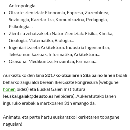
Antropologia…
Gizarte-zientziak: Ekonomia, Enpresa, Zuzenbidea,
Soziologia, Kazetaritza, Komunikazioa, Pedagogia,
Psikologia…
Zientzia zehatzak eta Natur Zientziak: Fisika, Kimika,
Geologia, Matematika, Biologia…
Ingeniaritza eta Arkitektura: Industria Ingeniaritza,
Telekomunikazioak, Informatika, Arkitektura…
Osasuna: Medikuntza, Erizaintza, Farmazia…
Aurkeztuko den lana
2017ko otsailaren 28a baino lehen
bidali
beharko zaigu aldi berean IkerGazte kongresura (webgune
honen
bidez) eta Euskal Gaien Institutura
(
euskal.gaiak@deusto.es
helbidera). Aukeratutako lanen
inguruko erabakia martxoaren 31n emango da.
Animatu, eta parte hartu euskarazko ikerketaren topagune
nagusian!