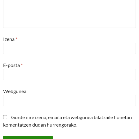
Izena
*
E-posta
*
Webgunea
Gorde nire izena, emaila eta webgunea bilatzaile honetan
komentatzen dudan hurrengorako.