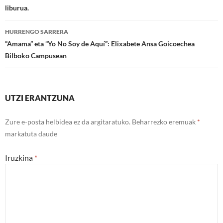
liburua.
nabigatu
HURRENGO SARRERA
“Amama” eta “Yo No Soy de Aquí”: Elixabete Ansa Goicoechea
Bilboko Campusean
UTZI ERANTZUNA
Zure e-posta helbidea ez da argitaratuko.
Beharrezko eremuak
*
markatuta daude
Iruzkina
*