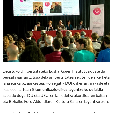
Deustuko Unibertsitateko Euskal Gaien Institutuak uste du
bereziki garrantzitsua dela unibertsitatean egiten den ikerketa
lana euskaraz aurkeztea. Horregatik DUko ikerlari, irakasle eta
ikasleeen artean
5 komunikazio diruz laguntzeko deialdia
zabaldu dugu, DU eta UEUren lankidetza akordioaren baitan
eta Bizkaiko Foru Aldundiaren Kultura Sailaren laguntzarekin.