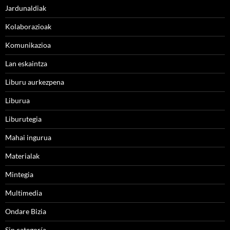
Jardunaldiak
Kolaborazioak
Komunikazioa
Lan eskaintza
Liburu aurkezpena
Liburua
Liburutegia
Mahai ingurua
Materialak
Mintegia
Multimedia
Ondare Bizia
Sin categoría