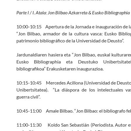
Parte I / I. Atala: Jon Bilbao Azkarreta & Eusko Bibliographia
10:00-10:15 Apertura de la Jornada e inauguración de l
“Jon Bilbao, armador de la cultura vasca: Eusko Biblio
patrimonio bibliográfico de la Universidad de Deusto”.
Jardunaldiaren hasiera eta “Jon Bilbao, euskal kulturar
Eusko Bibliographia eta Deustuko Unibertsitat
bibliografikoa” Erakusketaren inaugurazioa.
10:15-10:45 Mercedes Acillona (Universidad de Deusto
Unibertsitatea). “La diáspora de los intelectuales va
guerra civil”.
10:45-11:00 Amale Bilbao. “Jon Bilbao: el bibliografo feli
11:00-11:30 Koldo San Sebastián (Periodista. Autor e