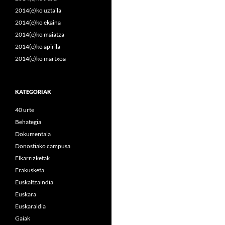
2014(e)ko uztaila
2014(e)ko ekaina
2014(e)ko maiatza
2014(e)ko apirila
2014(e)ko martxoa
KATEGORIAK
40 urte
Behategia
Dokumentala
Donostiako campusa
Elkarrizketak
Erakusketa
Euskaltzaindia
Euskara
Euskaraldia
Gaiak