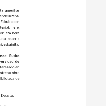
ta amerikar
mendeurrena.
 Eskubideen
tegiak ere,
ori eta bere
datu baserik
, eskainita.
asca: Eusko
iversidad de
nteresado en
entre su obra
iblioteca de
e Deusto.