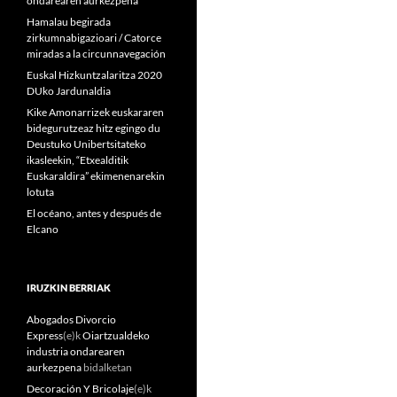
ondarearen aurkezpena
Hamalau begirada
zirkumnabigazioari / Catorce
miradas a la circunnavegación
Euskal Hizkuntzalaritza 2020
DUko Jardunaldia
Kike Amonarrizek euskararen
bidegurutzeaz hitz egingo du
Deustuko Unibertsitateko
ikasleekin, “Etxealditik
Euskaraldira” ekimenenarekin
lotuta
El océano, antes y después de
Elcano
IRUZKIN BERRIAK
Abogados Divorcio
Express
(e)k
Oiartzualdeko
industria ondarearen
aurkezpena
bidalketan
Decoración Y Bricolaje
(e)k