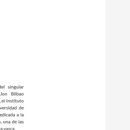
el singular
 Jon Bilbao
 el Instituto
versidad de
edicada a la
, una de las
a vasca.