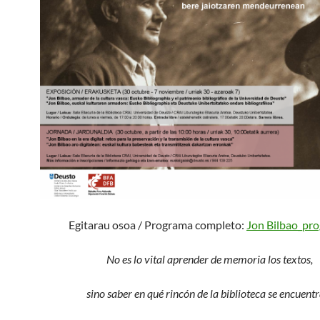
Egitarau osoa / Programa completo:
Jon Bilbao_pr
No es lo vital aprender de memoria los textos,
sino saber en qué rincón de la biblioteca se encuentr