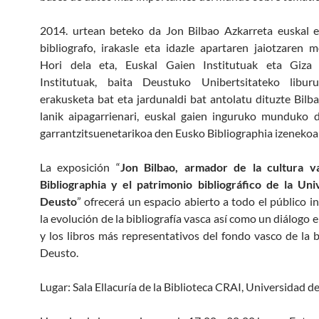
2014. urtean beteko da Jon Bilbao Azkarreta euskal e
bibliografo, irakasle eta idazle apartaren jaiotzaren 
Hori dela eta, Euskal Gaien Institutuak eta Giza
Institutuak, baita Deustuko Unibertsitateko liburu
erakusketa bat eta jardunaldi bat antolatu dituzte Bilba
lanik aipagarrienari, euskal gaien inguruko munduko 
garrantzitsuenetarikoa den Eusko Bibliographia izenekoari
La exposición “
Jon Bilbao, armador de la cultura v
Bibliographia y el patrimonio bibliográfico de la Un
Deusto
” ofrecerá un espacio abierto a todo el público i
la evolución de la bibliografía vasca así como un diálogo 
y los libros más representativos del fondo vasco de la b
Deusto.
Lugar: Sala Ellacuría de la Biblioteca CRAI, Universidad d