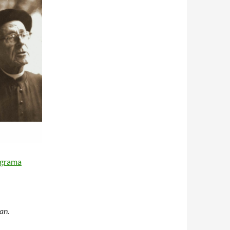
ograma
an.