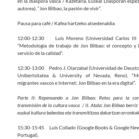
en la diáspora vasca / Kazetaria. Euskal Diasporan espez
autorea). “Jon Bilbao, la pasión de vivir”.
Pausa para café / Kafea hartzeko atsedenaldia
12:00-12:30 Luis Moreno (Universidad Carlos III 
“Metodología de trabajo de Jon Bilbao: el concepto y l
servicio de la calidad“.
12:30-13:00 Pedro J. Oiarzabal (Universidad de Deust
Unibertsitatea & University of Nevada, Reno). “
migrantes vascos e Internet: Jon Bilbao en la era digital”.
Parte II: Repensando a Jon Bilbao: Retos para la con
transmisión de la cultura vasca / II. Atala: Jon Bilbao berriz
euskal kultura babestea eta transmititzea dakartzan erronka
15:30-15:45 Luis Collado (Google Books & Google New
Portugal).