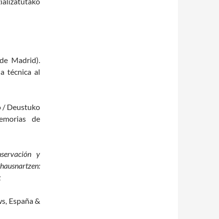
ializatutako
de Madrid).
a técnica al
o / Deustuko
Memorias de
servación y
 hausnartzen:
k
s, España &