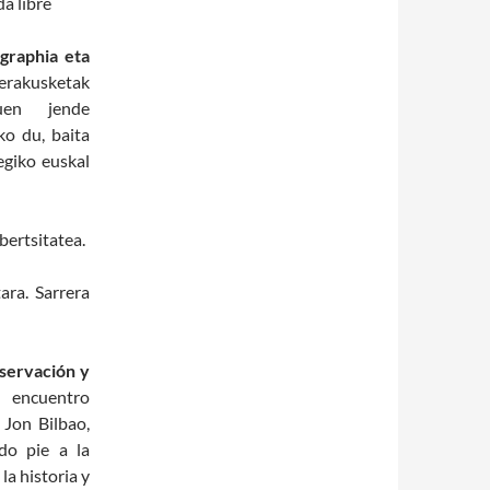
da libre
ographia eta
erakusketak
duen jende
ko du, baita
egiko euskal
bertsitatea.
ara. Sarrera
reservación y
n encuentro
 Jon Bilbao,
do pie a la
la historia y