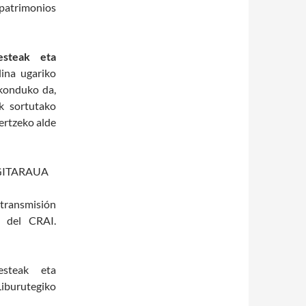
 patrimonios
esteak eta
plina ugariko
akonduko da,
ak sortutako
ertzeko alde
GITARAUA
a transmisión
a del CRAI.
esteak eta
iburutegiko