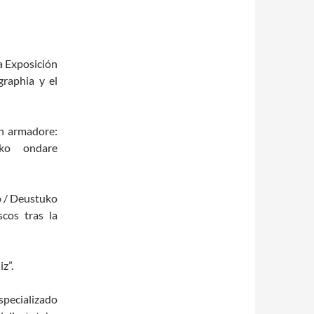
a Exposición
graphia y el
en armadore:
eko ondare
 / Deustuko
scos tras la
z”.
specializado