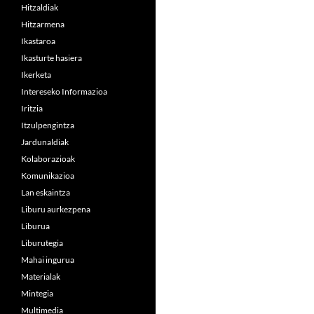
Hitzaldiak
Hitzarmena
Ikastaroa
Ikasturte hasiera
Ikerketa
Intereseko Informazioa
Iritzia
Itzulpengintza
Jardunaldiak
Kolaborazioak
Komunikazioa
Lan eskaintza
Liburu aurkezpena
Liburua
Liburutegia
Mahai ingurua
Materialak
Mintegia
Multimedia