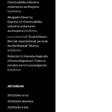
Oiartzualdeko industria
ondarearen aurkezpena
bidalketan
Abogados Divorcio
Express
(e)k
Oiartzualdeko
industria ondarearen
aurkezpena
bidalketan
Laura Sainz
(e)k
“Euskal Hiztun
Berriak: esperientziak, jarrerak
eta identitateak” liburua.
bidalketan
Roberto
(e)k
Hamalau begirada
zirkumnabigazioari / Catorce
miradas a la circunnavegación
bidalketan
ARTXIBOAK
2021(e)ko urria
2020(e)ko abendua
2020(e)ko iraila