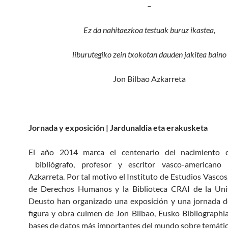
–
Ez da nahitaezkoa testuak buruz ikastea,
liburutegiko zein txokotan dauden jakitea baino
Jon Bilbao Azkarreta
Jornada y exposición | Jardunaldia eta erakusketa
El año 2014 marca el centenario del nacimiento d
bibliógrafo, profesor y escritor vasco-americano
Azkarreta. Por tal motivo el Instituto de Estudios Vascos,
de Derechos Humanos y la Biblioteca CRAI de la Uni
Deusto han organizado una exposición y una jornada d
figura y obra culmen de Jon Bilbao, Eusko Bibliographia
bases de datos más importantes del mundo sobre temátic