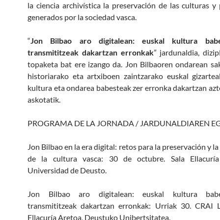
la ciencia archivística la preservación de las culturas y
generados por la sociedad vasca.
“
Jon Bilbao aro digitalean: euskal kultura bab
transmititzeak dakartzan erronkak
” jardunaldia, dizi
topaketa bat ere izango da. Jon Bilbaoren ondarean s
historiarako eta artxiboen zaintzarako euskal gizarte
kultura eta ondarea babesteak zer erronka dakartzan azt
askotatik.
PROGRAMA DE LA JORNADA / JARDUNALDIAREN E
Jon Bilbao en la era digital: retos para la preservación y l
de la cultura vasca: 30 de octubre. Sala Ellacurí
Universidad de Deusto.
Jon Bilbao aro digitalean: euskal kultura bab
transmititzeak dakartzan erronkak: Urriak 30. CRAI L
Ellacuría Aretoa, Deustuko Unibertsitatea.