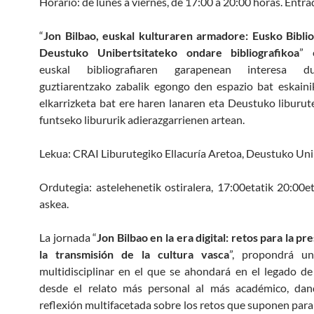
Horario: de lunes a viernes, de 17:00 a 20:00 horas. Entra
“
Jon Bilbao, euskal kulturaren armadore: Eusko Bibli
Deustuko Unibertsitateko ondare bibliografikoa
” 
euskal bibliografiaren garapenean interesa 
guztiarentzako zabalik egongo den espazio bat eskaini
elkarrizketa bat ere haren lanaren eta Deustuko liburut
funtseko libururik adierazgarrienen artean.
Lekua: CRAI Liburutegiko Ellacuría Aretoa, Deustuko Uni
Ordutegia: astelehenetik ostiralera, 17:00etatik 20:00et
askea.
La jornada “
Jon Bilbao en la era digital: retos para la p
la transmisión de la cultura vasca
”, propondrá u
multidisciplinar en el que se ahondará en el legado de
desde el relato más personal al más académico, dan
reflexión multifacetada sobre los retos que suponen para 