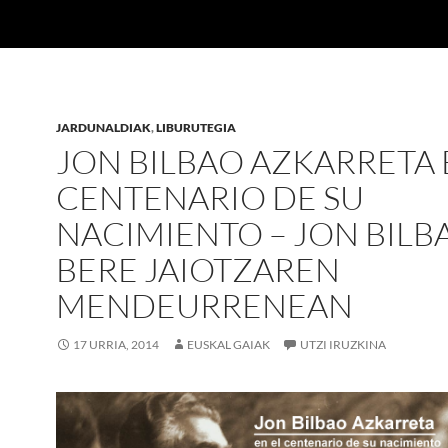
JARDUNALDIAK
,
LIBURUTEGIA
JON BILBAO AZKARRETA 
CENTENARIO DE SU
NACIMIENTO – JON BILB
BERE JAIOTZAREN
MENDEURRENEAN
17 URRIA, 2014
EUSKAL GAIAK
UTZI IRUZKINA