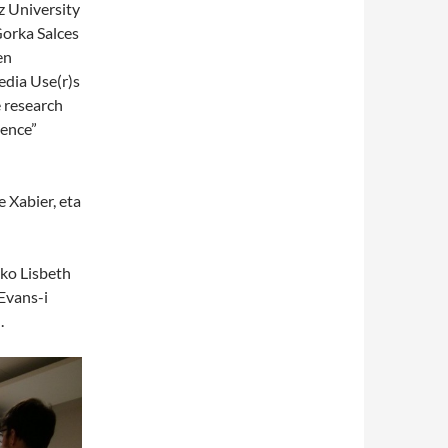
z University
Gorka Salces
en
edia Use(r)s
 research
ience”
 Xabier, eta
ko Lisbeth
Evans-i
.