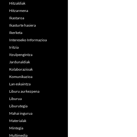
Hitzaldiak
Hitzarmena
Ikastaroa
Ikasturte hasiera
Ikerketa
Intereseko Informazioa
Iritzia
Itzulpengintza
Jardunaldiak
Kolaborazioak
Komunikazioa
Lan eskaintza
Liburu aurkezpena
Liburua
Liburutegia
Mahai ingurua
Materialak
Mintegia
Multimedia