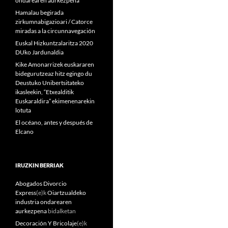
ondarearen aurkezpena
Hamalau begirada
zirkumnabigazioari / Catorce
miradas a la circunnavegación
Euskal Hizkuntzalaritza 2020
DUko Jardunaldia
Kike Amonarrizek euskararen
bidegurutzeaz hitz egingo du
Deustuko Unibertsitateko
ikasleekin, “Etxealditik
Euskaraldira” ekimenenarekin
lotuta
El océano, antes y después de
Elcano
IRUZKIN BERRIAK
Abogados Divorcio
Express
(e)k
Oiartzualdeko
industria ondarearen
aurkezpena
bidalketan
Decoración Y Bricolaje
(e)k