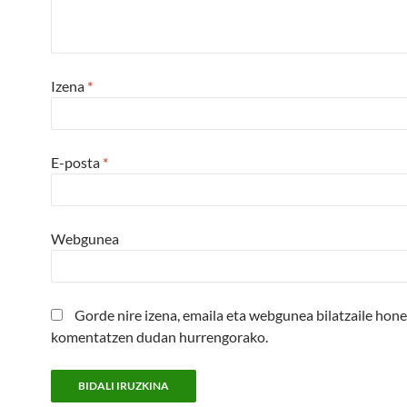
Izena
*
E-posta
*
Webgunea
Gorde nire izena, emaila eta webgunea bilatzaile hon
komentatzen dudan hurrengorako.