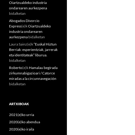
Oiartzualdeko industria
ondarearen aurkezpena
bidalketan
Abogados Divorcio
Express
(e)k
Oiartzualdeko
industria ondarearen
aurkezpena
bidalketan
Laura Sainz
(e)k
“Euskal Hiztun
Berriak: esperientziak, jarrerak
eta identitateak” liburua.
bidalketan
Roberto
(e)k
Hamalau begirada
zirkumnabigazioari / Catorce
miradas a la circunnavegación
bidalketan
ARTXIBOAK
2021(e)ko urria
2020(e)ko abendua
2020(e)ko iraila