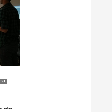
EDIA
6ko udan