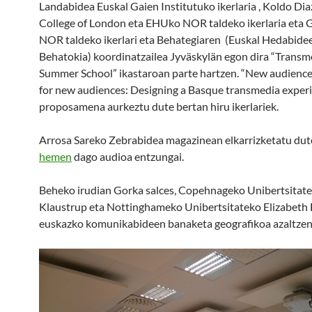
Landabidea Euskal Gaien Institutuko ikerlaria , Koldo Dia
College of London eta EHUko NOR taldeko ikerlaria eta 
NOR taldeko ikerlari eta Behategiaren (Euskal Hedabide
Behatokia) koordinatzailea Jyväskylän egon dira “Transm
Summer School” ikastaroan parte hartzen. “New audience
for new audiences: Designing a Basque transmedia exper
proposamena aurkeztu dute bertan hiru ikerlariek.
Arrosa Sareko Zebrabidea magazinean elkarrizketatu dute
hemen
dago audioa entzungai.
Beheko irudian Gorka salces, Copehnageko Unibertsitate
Klaustrup eta Nottinghameko Unibertsitateko Elizabeth 
euskazko komunikabideen banaketa geografikoa azaltzen