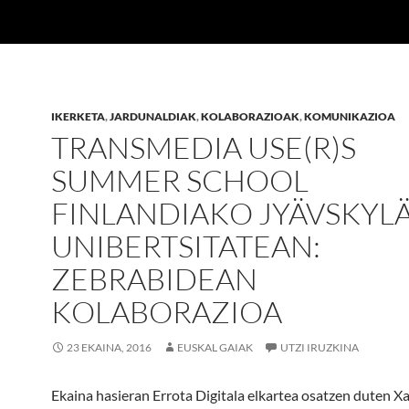
IKERKETA
,
JARDUNALDIAK
,
KOLABORAZIOAK
,
KOMUNIKAZIOA
TRANSMEDIA USE(R)S
SUMMER SCHOOL
FINLANDIAKO JYÄVSKYL
UNIBERTSITATEAN:
ZEBRABIDEAN
KOLABORAZIOA
23 EKAINA, 2016
EUSKAL GAIAK
UTZI IRUZKINA
Ekaina hasieran Errota Digitala elkartea osatzen duten X