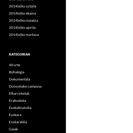
2014(e)ko uztaila
2014(e)ko ekaina
2014(e)ko maiatza
2014(e)ko apirila
2014(e)ko martxoa
KATEGORIAK
40 urte
Behategia
Dokumentala
Donostiako campusa
Elkarrizketak
Erakusketa
Euskaltzaindia
Euskara
Euskaraldia
Gaiak