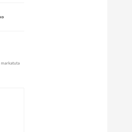
ako
markatuta