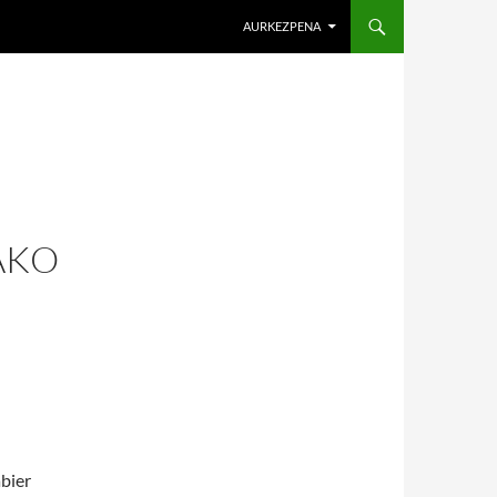
AURKEZPENA
ÄKO
abier