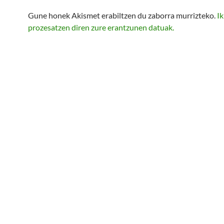
Gune honek Akismet erabiltzen du zaborra murrizteko.
Ik
prozesatzen diren zure erantzunen datuak.