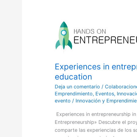
Experiences
in
entrepreneurship
in
higher
education
Experiences in entrep
education
Deja un comentario
/
Colaboracion
Emprendimiento
,
Eventos
,
Innovaci
evento
/
Innovación y Emprendimi
Experiences in entrepreneurship i
Entrepreneurship» Descubre el pro
comparte las experiencias de los s