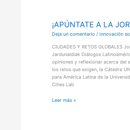
¡APÚNTATE A LA JO
¡APÚNTATE
A
Deja un comentario
/
innovación so
LA
JORNADA!
CIUDADES Y RETOS GLOBALES Jor
Jardunaldiak Diálogos Latinoaméric
opiniones y reflexionar acerca del 
los retos que exigen, la Cátedra
para América Latina de la Univers
Cities Lab
Leer más »