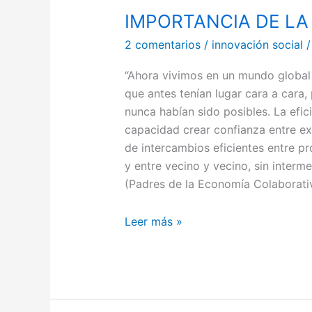
IMPORTANCIA DE LA
IMPORTANCIA
DE
2 comentarios
/
innovación social
LA
INTELIGENCIA
“Ahora vivimos en un mundo global
COLECTIVA
que antes tenían lugar cara a cara
nunca habían sido posibles. La efic
capacidad crear confianza entre e
de intercambios eficientes entre pr
y entre vecino y vecino, sin inter
(Padres de la Economía Colaborati
Leer más »