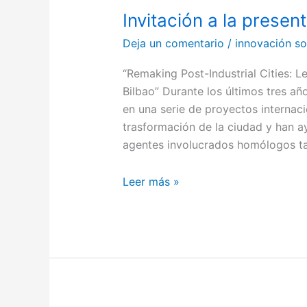
Invitación a la present
Invitación
a
Deja un comentario
/
innovación so
la
presentación
“Remaking Post-Industrial Cities: 
del
Bilbao” Durante los últimos tres a
libro
en una serie de proyectos interna
trasformación de la ciudad y han 
agentes involucrados homólogos t
Leer más »