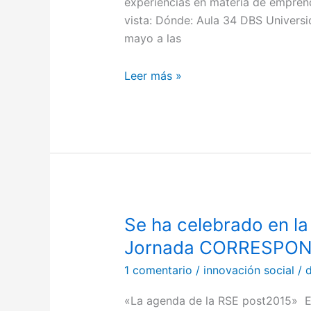
experiencias en materia de empren
vista: Dónde: Aula 34 DBS Univer
mayo a las
Leer más »
Se ha celebrado en la
Se
ha
Jornada CORRESPO
celebrado
1 comentario
/
innovación social
/
en
la
«La agenda de la RSE post2015»