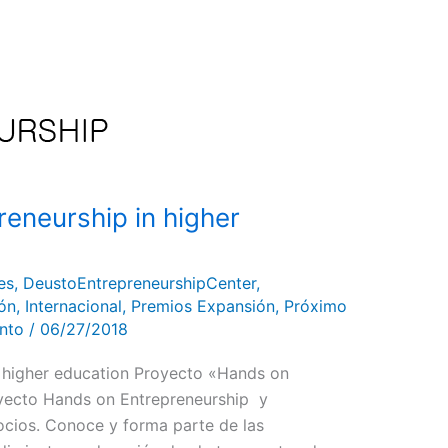
reneurship in higher
es
,
DeustoEntrepreneurshipCenter
,
ón
,
Internacional
,
Premios Expansión
,
Próximo
ento
/
06/27/2018
n higher education Proyecto «Hands on
yecto Hands on Entrepreneurship y
ocios. Conoce y forma parte de las