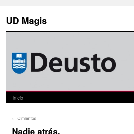
Saltar
al
UD Magis
contenido
Inicio
←
Cimientos
Nadie atrás.