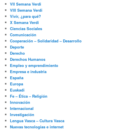
VII Semana Verdi
VIII Semana Verdi
Vivir, ¿para qué?
X Semana Verdi
Ciencias Sociales
Comunicación
Cooperación – Solidaridad – Desarrollo
Deporte
Derecho
Derechos Humanos
Empleo y emprendimiento
Empresa e industria
España
Europa
Euskadi
Fe – Ética – Religión
Innovación
Internacional
Investigación
Lengua Vasca – Cultura Vasca
Nuevas tecnologías e internet