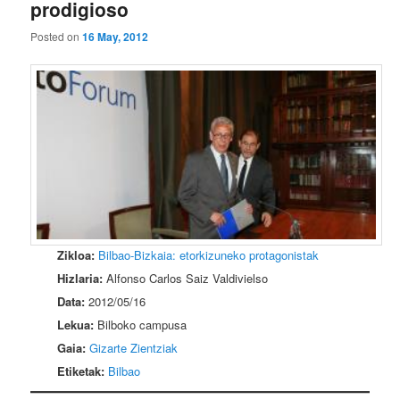
prodigioso
Posted on
16 May, 2012
Zikloa:
Bilbao-Bizkaia: etorkizuneko protagonistak
Hizlaria:
Alfonso Carlos Saiz Valdivielso
Data:
2012/05/16
Lekua:
Bilboko campusa
Gaia:
Gizarte Zientziak
Etiketak:
Bilbao