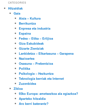
CATEGORIES
Hitzaldiak
Gaia
Aisia – Kultura
Berrikuntza
Enpresa eta industria
Espaina
Fedea – Etika – Erlijioa
Giza Eskubideak
Gizarte Zientziak
Lankidetza – Elkartasuna – Garapena
Nazioartea
Osasuna – Prebentzioa
Politika
Psikologia – Hezkuntza
Teknologia berriak eta Internet
Zuzenbidea
Zikloa
93ko Europa: ametsezkoa ala egiazkoa?
Aparteko hitzaldia
Aro berri baterantz?