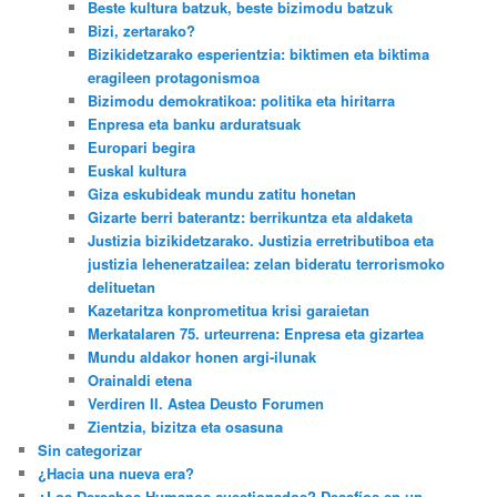
Beste kultura batzuk, beste bizimodu batzuk
Bizi, zertarako?
Bizikidetzarako esperientzia: biktimen eta biktima
eragileen protagonismoa
Bizimodu demokratikoa: politika eta hiritarra
Enpresa eta banku arduratsuak
Europari begira
Euskal kultura
Giza eskubideak mundu zatitu honetan
Gizarte berri baterantz: berrikuntza eta aldaketa
Justizia bizikidetzarako. Justizia erretributiboa eta
justizia leheneratzailea: zelan bideratu terrorismoko
delituetan
Kazetaritza konprometitua krisi garaietan
Merkatalaren 75. urteurrena: Enpresa eta gizartea
Mundu aldakor honen argi-ilunak
Orainaldi etena
Verdiren II. Astea Deusto Forumen
Zientzia, bizitza eta osasuna
Sin categorizar
¿Hacia una nueva era?
¿Los Derechos Humanos cuestionados? Desafíos en un