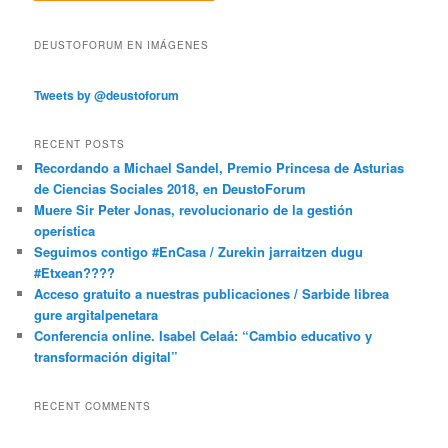
DEUSTOFORUM EN IMÁGENES
Tweets by @deustoforum
RECENT POSTS
Recordando a Michael Sandel, Premio Princesa de Asturias
de Ciencias Sociales 2018, en DeustoForum
Muere Sir Peter Jonas, revolucionario de la gestión
operística
Seguimos contigo #EnCasa / Zurekin jarraitzen dugu
#Etxean????
Acceso gratuito a nuestras publicaciones / Sarbide librea
gure argitalpenetara
Conferencia online. Isabel Celaá: “Cambio educativo y
transformación digital”
RECENT COMMENTS