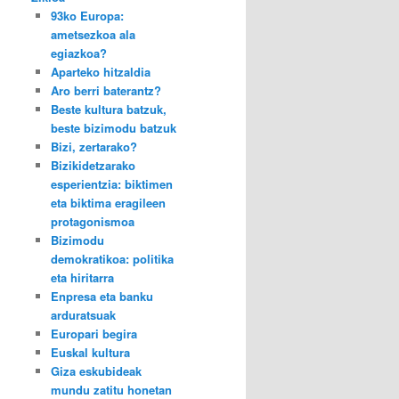
93ko Europa:
ametsezkoa ala
egiazkoa?
Aparteko hitzaldia
Aro berri baterantz?
Beste kultura batzuk,
beste bizimodu batzuk
Bizi, zertarako?
Bizikidetzarako
esperientzia: biktimen
eta biktima eragileen
protagonismoa
Bizimodu
demokratikoa: politika
eta hiritarra
Enpresa eta banku
arduratsuak
Europari begira
Euskal kultura
Giza eskubideak
mundu zatitu honetan