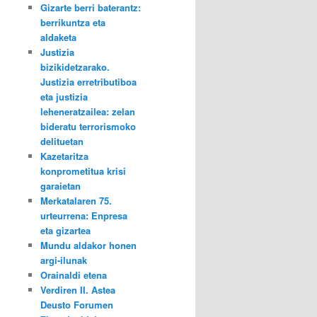
Gizarte berri baterantz:
berrikuntza eta
aldaketa
Justizia
bizikidetzarako.
Justizia erretributiboa
eta justizia
leheneratzailea: zelan
bideratu terrorismoko
delituetan
Kazetaritza
konprometitua krisi
garaietan
Merkatalaren 75.
urteurrena: Enpresa
eta gizartea
Mundu aldakor honen
argi-ilunak
Orainaldi etena
Verdiren II. Astea
Deusto Forumen