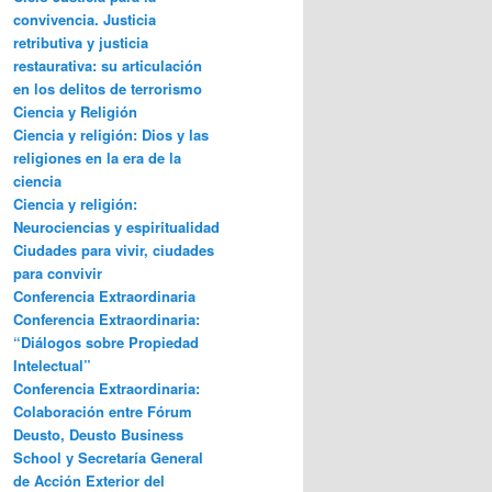
convivencia. Justicia
retributiva y justicia
restaurativa: su articulación
en los delitos de terrorismo
Ciencia y Religión
Ciencia y religión: Dios y las
religiones en la era de la
ciencia
Ciencia y religión:
Neurociencias y espiritualidad
Ciudades para vivir, ciudades
para convivir
Conferencia Extraordinaria
Conferencia Extraordinaria:
“Diálogos sobre Propiedad
Intelectual”
Conferencia Extraordinaria:
Colaboración entre Fórum
Deusto, Deusto Business
School y Secretaría General
de Acción Exterior del