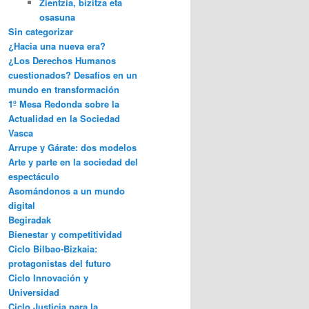
Zientzia, bizitza eta
osasuna
Sin categorizar
¿Hacia una nueva era?
¿Los Derechos Humanos
cuestionados? Desafíos en un
mundo en transformación
1º Mesa Redonda sobre la
Actualidad en la Sociedad
Vasca
Arrupe y Gárate: dos modelos
Arte y parte en la sociedad del
espectáculo
Asomándonos a un mundo
digital
Begiradak
Bienestar y competitividad
Ciclo Bilbao-Bizkaia:
protagonistas del futuro
Ciclo Innovación y
Universidad
Ciclo Justicia para la