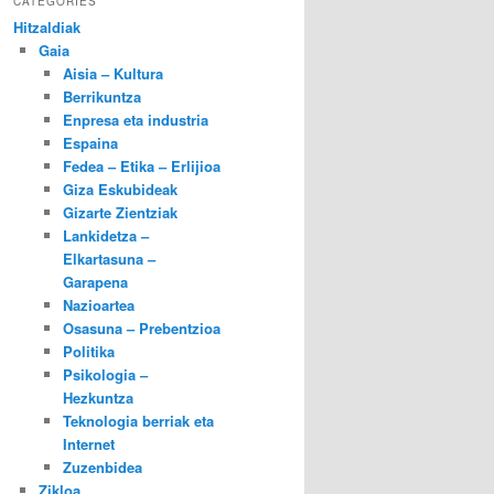
CATEGORIES
Hitzaldiak
Gaia
Aisia – Kultura
Berrikuntza
Enpresa eta industria
Espaina
Fedea – Etika – Erlijioa
Giza Eskubideak
Gizarte Zientziak
Lankidetza –
Elkartasuna –
Garapena
Nazioartea
Osasuna – Prebentzioa
Politika
Psikologia –
Hezkuntza
Teknologia berriak eta
Internet
Zuzenbidea
Zikloa