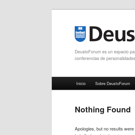
DeustoForum es un espacio para
conferencias de personalidade
Main menu
Inicio
Sobre DeustoForum
Skip to primary content
Skip to secondary content
Nothing Found
Apologies, but no results were