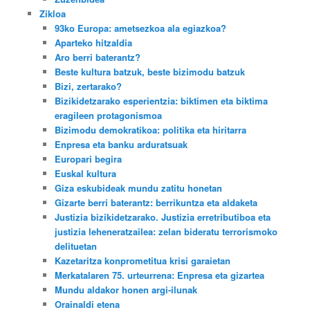
Zikloa
93ko Europa: ametsezkoa ala egiazkoa?
Aparteko hitzaldia
Aro berri baterantz?
Beste kultura batzuk, beste bizimodu batzuk
Bizi, zertarako?
Bizikidetzarako esperientzia: biktimen eta biktima
eragileen protagonismoa
Bizimodu demokratikoa: politika eta hiritarra
Enpresa eta banku arduratsuak
Europari begira
Euskal kultura
Giza eskubideak mundu zatitu honetan
Gizarte berri baterantz: berrikuntza eta aldaketa
Justizia bizikidetzarako. Justizia erretributiboa eta
justizia leheneratzailea: zelan bideratu terrorismoko
delituetan
Kazetaritza konprometitua krisi garaietan
Merkatalaren 75. urteurrena: Enpresa eta gizartea
Mundu aldakor honen argi-ilunak
Orainaldi etena