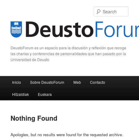
Sear
DeustoForum es un espacio para la discusión y reflexión que recoge
las charlas y conferencias de personalidades que han pasado por la
Universidad de Deusto
Main menu
Inicio
Sobre DeustoForum
Web
Contacto
Skip to primary content
Skip to secondary content
Hitzaldiak
Euskara
Nothing Found
Apologies, but no results were found for the requested archive.