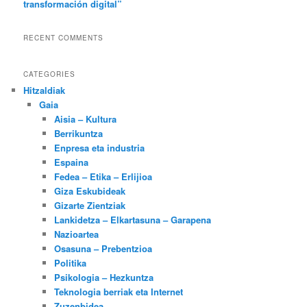
transformación digital”
RECENT COMMENTS
CATEGORIES
Hitzaldiak
Gaia
Aisia – Kultura
Berrikuntza
Enpresa eta industria
Espaina
Fedea – Etika – Erlijioa
Giza Eskubideak
Gizarte Zientziak
Lankidetza – Elkartasuna – Garapena
Nazioartea
Osasuna – Prebentzioa
Politika
Psikologia – Hezkuntza
Teknologia berriak eta Internet
Zuzenbidea