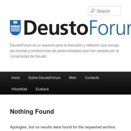
Sear
DeustoForum es un espacio para la discusión y reflexión que recoge
las charlas y conferencias de personalidades que han pasado por la
Universidad de Deusto
Main menu
Inicio
Sobre DeustoForum
Web
Contacto
Skip to primary content
Skip to secondary content
Hitzaldiak
Euskara
Nothing Found
Apologies, but no results were found for the requested archive.