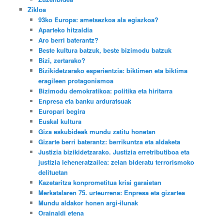
Zikloa
93ko Europa: ametsezkoa ala egiazkoa?
Aparteko hitzaldia
Aro berri baterantz?
Beste kultura batzuk, beste bizimodu batzuk
Bizi, zertarako?
Bizikidetzarako esperientzia: biktimen eta biktima
eragileen protagonismoa
Bizimodu demokratikoa: politika eta hiritarra
Enpresa eta banku arduratsuak
Europari begira
Euskal kultura
Giza eskubideak mundu zatitu honetan
Gizarte berri baterantz: berrikuntza eta aldaketa
Justizia bizikidetzarako. Justizia erretributiboa eta
justizia leheneratzailea: zelan bideratu terrorismoko
delituetan
Kazetaritza konprometitua krisi garaietan
Merkatalaren 75. urteurrena: Enpresa eta gizartea
Mundu aldakor honen argi-ilunak
Orainaldi etena