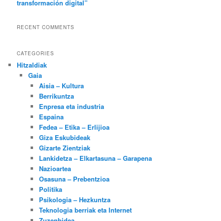
transformación digital”
RECENT COMMENTS
CATEGORIES
Hitzaldiak
Gaia
Aisia – Kultura
Berrikuntza
Enpresa eta industria
Espaina
Fedea – Etika – Erlijioa
Giza Eskubideak
Gizarte Zientziak
Lankidetza – Elkartasuna – Garapena
Nazioartea
Osasuna – Prebentzioa
Politika
Psikologia – Hezkuntza
Teknologia berriak eta Internet
Zuzenbidea