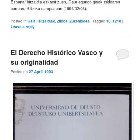
España” hitzaldia eskaini zuen, Gaur egungo gaiak zikloaren
barruan, Bilboko campusean (1994/02/03).
Posted in
Gaia
,
Hitzaldiak
,
Zikloa
,
Zuzenbidea
|
Tagged
10
,
1218
|
Leave a reply
El Derecho Histórico Vasco y
su originalidad
Posted on
27 April, 1993