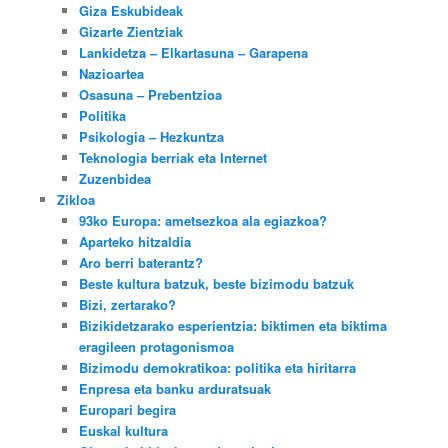
Giza Eskubideak
Gizarte Zientziak
Lankidetza – Elkartasuna – Garapena
Nazioartea
Osasuna – Prebentzioa
Politika
Psikologia – Hezkuntza
Teknologia berriak eta Internet
Zuzenbidea
Zikloa
93ko Europa: ametsezkoa ala egiazkoa?
Aparteko hitzaldia
Aro berri baterantz?
Beste kultura batzuk, beste bizimodu batzuk
Bizi, zertarako?
Bizikidetzarako esperientzia: biktimen eta biktima
eragileen protagonismoa
Bizimodu demokratikoa: politika eta hiritarra
Enpresa eta banku arduratsuak
Europari begira
Euskal kultura