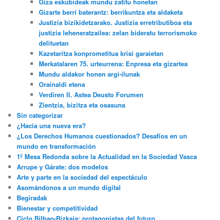
Giza eskubideak mundu zatitu honetan
Gizarte berri baterantz: berrikuntza eta aldaketa
Justizia bizikidetzarako. Justizia erretributiboa eta
justizia leheneratzailea: zelan bideratu terrorismoko
delituetan
Kazetaritza konprometitua krisi garaietan
Merkatalaren 75. urteurrena: Enpresa eta gizartea
Mundu aldakor honen argi-ilunak
Orainaldi etena
Verdiren II. Astea Deusto Forumen
Zientzia, bizitza eta osasuna
Sin categorizar
¿Hacia una nueva era?
¿Los Derechos Humanos cuestionados? Desafíos en un
mundo en transformación
1º Mesa Redonda sobre la Actualidad en la Sociedad Vasca
Arrupe y Gárate: dos modelos
Arte y parte en la sociedad del espectáculo
Asomándonos a un mundo digital
Begiradak
Bienestar y competitividad
Ciclo Bilbao-Bizkaia: protagonistas del futuro