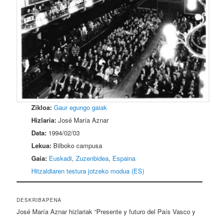
Zikloa:
Gaur egungo gaiak
Hizlaria:
José María Aznar
Data:
1994/02/03
Lekua:
Bilboko campusa
Gaia:
Euskadi
,
Zuzenbidea
,
Espaina
Hitzaldiaren testura jotzeko modua (ES)
DESKRIBAPENA
José María Aznar hizlariak “Presente y futuro del País Vasco y