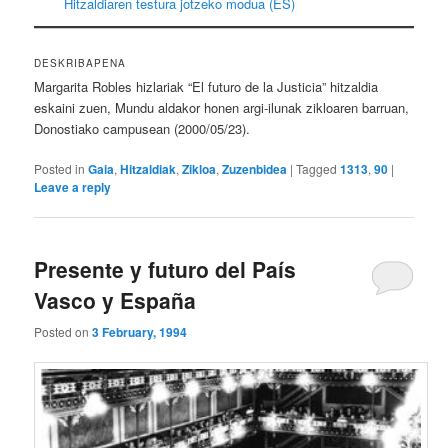
Hitzaldiaren testura jotzeko modua (ES)
DESKRIBAPENA
Margarita Robles hizlariak “El futuro de la Justicia” hitzaldia
eskaini zuen, Mundu aldakor honen argi-ilunak zikloaren barruan,
Donostiako campusean (2000/05/23).
Posted in
Gaia
,
Hitzaldiak
,
Zikloa
,
Zuzenbidea
|
Tagged
1313
,
90
|
Leave a reply
Presente y futuro del País
Vasco y España
Posted on
3 February, 1994