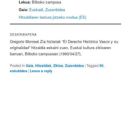
Lekua:
Bilboko campusa
Gaia:
Euskadi
,
Zuzenbidea
Hitzaldiaren testura jotzeko modua (ES)
DESKRIBAPENA
Gregorio Monreal Zía hizlariak “El Derecho Histórico Vasco y su
originalidad” hitzaldia eskaini zuen, Euskal kultura zikloaren
barruan, Bilboko campusean (1993/04/27).
Posted in
Gaia
,
Hitzaldiak
,
Zikloa
,
Zuzenbidea
|
Tagged
90
,
eskubidea
|
Leave a reply