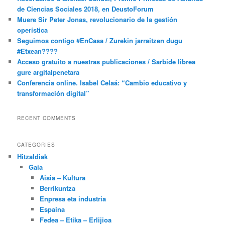
de Ciencias Sociales 2018, en DeustoForum
Muere Sir Peter Jonas, revolucionario de la gestión
operística
Seguimos contigo #EnCasa / Zurekin jarraitzen dugu
#Etxean????
Acceso gratuito a nuestras publicaciones / Sarbide librea
gure argitalpenetara
Conferencia online. Isabel Celaá: “Cambio educativo y
transformación digital”
RECENT COMMENTS
CATEGORIES
Hitzaldiak
Gaia
Aisia – Kultura
Berrikuntza
Enpresa eta industria
Espaina
Fedea – Etika – Erlijioa