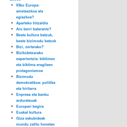
93ko Europa:
ametsezkoa ala
egiazkoa?
Aparteko hitzaldia
Aro berri baterantz?
Beste kultura batzuk,
beste bizimodu batzuk
Bizi, zertarako?
Bizikidetzarako
esperientzia: biktimen
eta biktima eragileen
protagonismoa
Bizimodu
demokratikoa: politika
eta hiritarra
Enpresa eta banku
arduratsuak
Europari begira
Euskal kultura
Giza eskubideak
mundu zatitu honetan