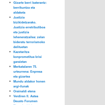
Gizarte berri baterantz:
berrikuntza eta
aldaketa
Justizia
bizikidetzarako.
Justizia erretributiboa
eta justizia
leheneratzailea: zelan
bideratu terrorismoko
delituetan
Kazetaritza
konprometitua krisi
garaietan
Merkatalaren 75.
urteurrena: Enpresa
eta gizartea
Mundu aldakor honen
argi-ilunak
Orainaldi etena
Verdiren II. Astea
Deusto Forumen