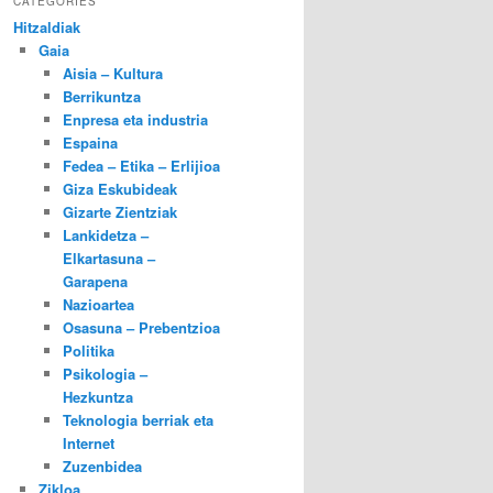
CATEGORIES
Hitzaldiak
Gaia
Aisia – Kultura
Berrikuntza
Enpresa eta industria
Espaina
Fedea – Etika – Erlijioa
Giza Eskubideak
Gizarte Zientziak
Lankidetza –
Elkartasuna –
Garapena
Nazioartea
Osasuna – Prebentzioa
Politika
Psikologia –
Hezkuntza
Teknologia berriak eta
Internet
Zuzenbidea
Zikloa