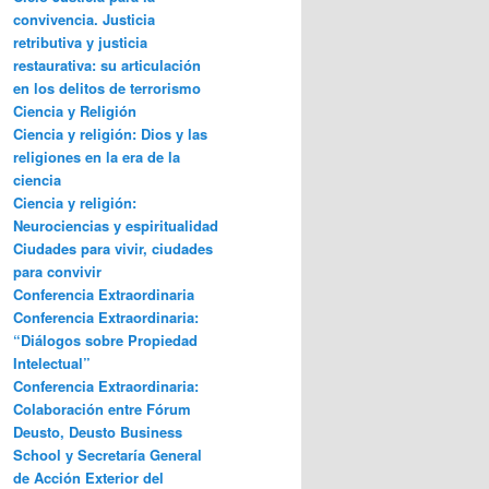
convivencia. Justicia
retributiva y justicia
restaurativa: su articulación
en los delitos de terrorismo
Ciencia y Religión
Ciencia y religión: Dios y las
religiones en la era de la
ciencia
Ciencia y religión:
Neurociencias y espiritualidad
Ciudades para vivir, ciudades
para convivir
Conferencia Extraordinaria
Conferencia Extraordinaria:
“Diálogos sobre Propiedad
Intelectual”
Conferencia Extraordinaria:
Colaboración entre Fórum
Deusto, Deusto Business
School y Secretaría General
de Acción Exterior del