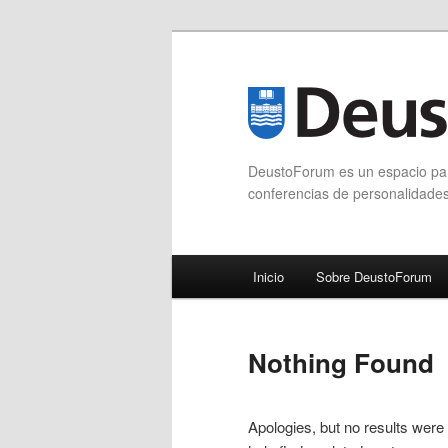
DeustoForum es un espacio para
conferencias de personalidade
Main menu
Inicio
Sobre DeustoForum
Skip to primary content
Skip to secondary content
Nothing Found
Apologies, but no results were