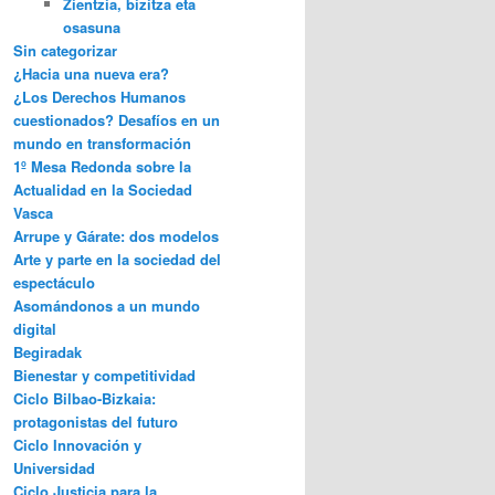
Zientzia, bizitza eta
osasuna
Sin categorizar
¿Hacia una nueva era?
¿Los Derechos Humanos
cuestionados? Desafíos en un
mundo en transformación
1º Mesa Redonda sobre la
Actualidad en la Sociedad
Vasca
Arrupe y Gárate: dos modelos
Arte y parte en la sociedad del
espectáculo
Asomándonos a un mundo
digital
Begiradak
Bienestar y competitividad
Ciclo Bilbao-Bizkaia:
protagonistas del futuro
Ciclo Innovación y
Universidad
Ciclo Justicia para la