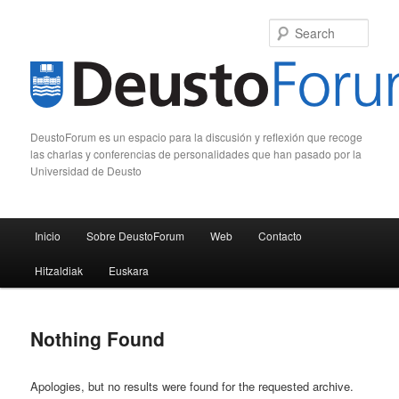
Sear
DeustoForum es un espacio para la discusión y reflexión que recoge
las charlas y conferencias de personalidades que han pasado por la
Universidad de Deusto
Main menu
Inicio
Sobre DeustoForum
Web
Contacto
Skip to primary content
Skip to secondary content
Hitzaldiak
Euskara
Nothing Found
Apologies, but no results were found for the requested archive.