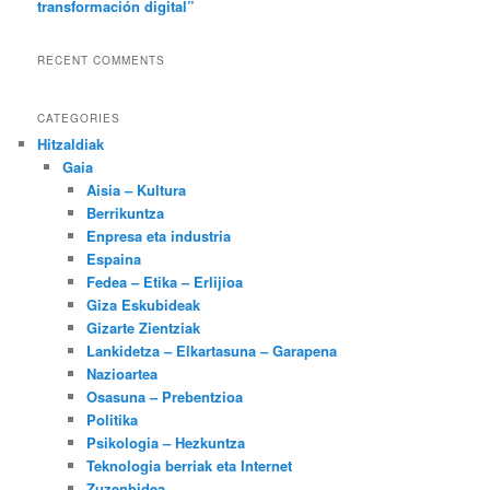
transformación digital”
RECENT COMMENTS
CATEGORIES
Hitzaldiak
Gaia
Aisia – Kultura
Berrikuntza
Enpresa eta industria
Espaina
Fedea – Etika – Erlijioa
Giza Eskubideak
Gizarte Zientziak
Lankidetza – Elkartasuna – Garapena
Nazioartea
Osasuna – Prebentzioa
Politika
Psikologia – Hezkuntza
Teknologia berriak eta Internet
Zuzenbidea