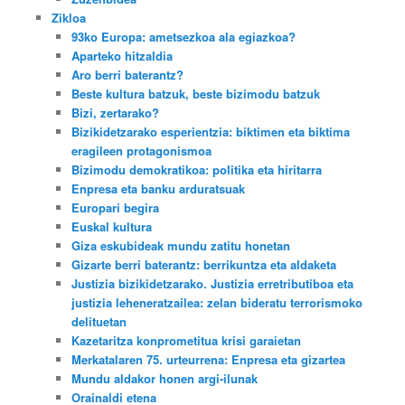
Zikloa
93ko Europa: ametsezkoa ala egiazkoa?
Aparteko hitzaldia
Aro berri baterantz?
Beste kultura batzuk, beste bizimodu batzuk
Bizi, zertarako?
Bizikidetzarako esperientzia: biktimen eta biktima
eragileen protagonismoa
Bizimodu demokratikoa: politika eta hiritarra
Enpresa eta banku arduratsuak
Europari begira
Euskal kultura
Giza eskubideak mundu zatitu honetan
Gizarte berri baterantz: berrikuntza eta aldaketa
Justizia bizikidetzarako. Justizia erretributiboa eta
justizia leheneratzailea: zelan bideratu terrorismoko
delituetan
Kazetaritza konprometitua krisi garaietan
Merkatalaren 75. urteurrena: Enpresa eta gizartea
Mundu aldakor honen argi-ilunak
Orainaldi etena