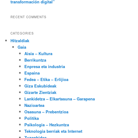
transformación digital”
RECENT COMMENTS
CATEGORIES
Hitzaldiak
Gaia
Aisia – Kultura
Berrikuntza
Enpresa eta industria
Espaina
Fedea – Etika – Erlijioa
Giza Eskubideak
Gizarte Zientziak
Lankidetza – Elkartasuna – Garapena
Nazioartea
Osasuna – Prebentzioa
Politika
Psikologia – Hezkuntza
Teknologia berriak eta Internet
Zuzenbidea