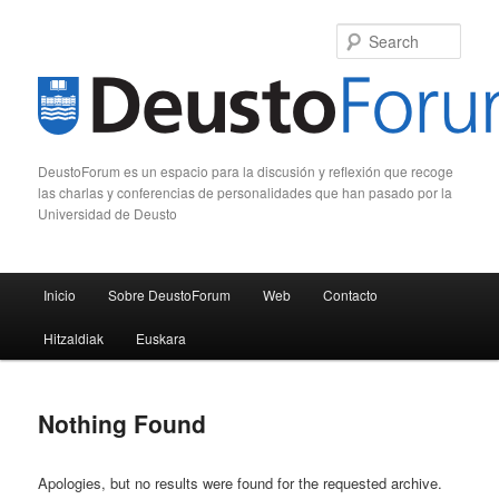
Sear
DeustoForum es un espacio para la discusión y reflexión que recoge
las charlas y conferencias de personalidades que han pasado por la
Universidad de Deusto
Main menu
Inicio
Sobre DeustoForum
Web
Contacto
Skip to primary content
Skip to secondary content
Hitzaldiak
Euskara
Nothing Found
Apologies, but no results were found for the requested archive.