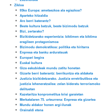
Zikloa
93ko Europa: ametsezkoa ala egiazkoa?
Aparteko hitzaldia
Aro berri baterantz?
Beste kultura batzuk, beste bizimodu batzuk
Bizi, zertarako?
Bizikidetzarako esperientzia: biktimen eta biktima
eragileen protagonismoa
Bizimodu demokratikoa: politika eta hiritarra
Enpresa eta banku arduratsuak
Europari begira
Euskal kultura
Giza eskubideak mundu zatitu honetan
Gizarte berri baterantz: berrikuntza eta aldaketa
Justizia bizikidetzarako. Justizia erretributiboa eta
justizia leheneratzailea: zelan bideratu terrorismoko
delituetan
Kazetaritza konprometitua krisi garaietan
Merkatalaren 75. urteurrena: Enpresa eta gizartea
Mundu aldakor honen argi-ilunak
Orainaldi etena