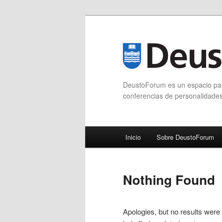
DeustoForum es un espacio para
conferencias de personalidade
Main menu
Inicio
Sobre DeustoForum
Skip to primary content
Skip to secondary content
Nothing Found
Apologies, but no results were