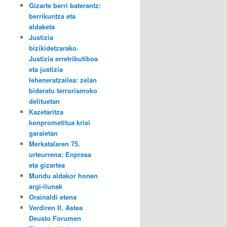
Gizarte berri baterantz:
berrikuntza eta
aldaketa
Justizia
bizikidetzarako.
Justizia erretributiboa
eta justizia
leheneratzailea: zelan
bideratu terrorismoko
delituetan
Kazetaritza
konprometitua krisi
garaietan
Merkatalaren 75.
urteurrena: Enpresa
eta gizartea
Mundu aldakor honen
argi-ilunak
Orainaldi etena
Verdiren II. Astea
Deusto Forumen