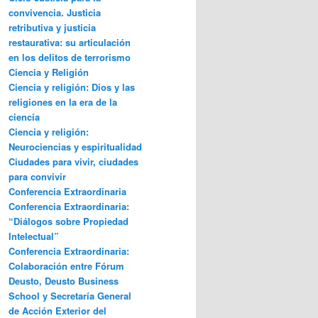
convivencia. Justicia
retributiva y justicia
restaurativa: su articulación
en los delitos de terrorismo
Ciencia y Religión
Ciencia y religión: Dios y las
religiones en la era de la
ciencia
Ciencia y religión:
Neurociencias y espiritualidad
Ciudades para vivir, ciudades
para convivir
Conferencia Extraordinaria
Conferencia Extraordinaria:
“Diálogos sobre Propiedad
Intelectual”
Conferencia Extraordinaria:
Colaboración entre Fórum
Deusto, Deusto Business
School y Secretaría General
de Acción Exterior del