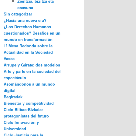
Zientzia, bizitza eta
osasuna
Sin categorizar
¿Hacia una nueva era?
¿Los Derechos Humanos
cuestionados? Desafíos en un
mundo en transformación
1º Mesa Redonda sobre la
Actualidad en la Sociedad
Vasca
Arrupe y Gárate: dos modelos
Arte y parte en la sociedad del
espectáculo
Asomándonos a un mundo
digital
Begiradak
Bienestar y competitividad
Ciclo Bilbao-Bizkaia:
protagonistas del futuro
Ciclo Innovación y
Universidad
Ciclo Justicia para la