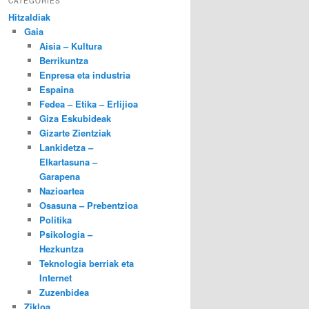
CATEGORIES
Hitzaldiak
Gaia
Aisia – Kultura
Berrikuntza
Enpresa eta industria
Espaina
Fedea – Etika – Erlijioa
Giza Eskubideak
Gizarte Zientziak
Lankidetza –
Elkartasuna –
Garapena
Nazioartea
Osasuna – Prebentzioa
Politika
Psikologia –
Hezkuntza
Teknologia berriak eta
Internet
Zuzenbidea
Zikloa