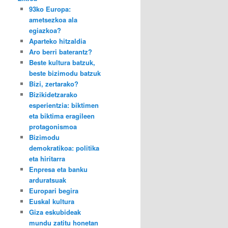
93ko Europa:
ametsezkoa ala
egiazkoa?
Aparteko hitzaldia
Aro berri baterantz?
Beste kultura batzuk,
beste bizimodu batzuk
Bizi, zertarako?
Bizikidetzarako
esperientzia: biktimen
eta biktima eragileen
protagonismoa
Bizimodu
demokratikoa: politika
eta hiritarra
Enpresa eta banku
arduratsuak
Europari begira
Euskal kultura
Giza eskubideak
mundu zatitu honetan