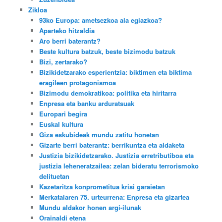
Zikloa
93ko Europa: ametsezkoa ala egiazkoa?
Aparteko hitzaldia
Aro berri baterantz?
Beste kultura batzuk, beste bizimodu batzuk
Bizi, zertarako?
Bizikidetzarako esperientzia: biktimen eta biktima
eragileen protagonismoa
Bizimodu demokratikoa: politika eta hiritarra
Enpresa eta banku arduratsuak
Europari begira
Euskal kultura
Giza eskubideak mundu zatitu honetan
Gizarte berri baterantz: berrikuntza eta aldaketa
Justizia bizikidetzarako. Justizia erretributiboa eta
justizia leheneratzailea: zelan bideratu terrorismoko
delituetan
Kazetaritza konprometitua krisi garaietan
Merkatalaren 75. urteurrena: Enpresa eta gizartea
Mundu aldakor honen argi-ilunak
Orainaldi etena