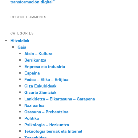
transformación digital”
RECENT COMMENTS
CATEGORIES
Hitzaldiak
Gaia
Aisia – Kultura
Berrikuntza
Enpresa eta industria
Espaina
Fedea – Etika – Erlijioa
Giza Eskubideak
Gizarte Zientziak
Lankidetza – Elkartasuna – Garapena
Nazioartea
Osasuna – Prebentzioa
Politika
Psikologia – Hezkuntza
Teknologia berriak eta Internet
Zuzenbidea