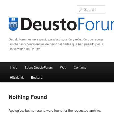
Sear
DeustoForum es un espacio para la discusión y reflexión que recoge
las charlas y conferencias de personalidades que han pasado por la
Universidad de Deusto
Main menu
Inicio
Sobre DeustoForum
Web
Contacto
Skip to primary content
Skip to secondary content
Hitzaldiak
Euskara
Nothing Found
Apologies, but no results were found for the requested archive.