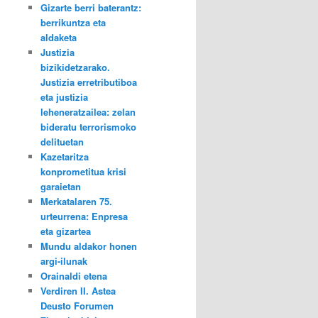
Gizarte berri baterantz:
berrikuntza eta
aldaketa
Justizia
bizikidetzarako.
Justizia erretributiboa
eta justizia
leheneratzailea: zelan
bideratu terrorismoko
delituetan
Kazetaritza
konprometitua krisi
garaietan
Merkatalaren 75.
urteurrena: Enpresa
eta gizartea
Mundu aldakor honen
argi-ilunak
Orainaldi etena
Verdiren II. Astea
Deusto Forumen