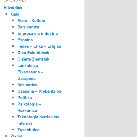
CATEGORIES
Hitzaldiak
Gaia
Aisia – Kultura
Berrikuntza
Enpresa eta industria
Espaina
Fedea – Etika – Erlijioa
Giza Eskubideak
Gizarte Zientziak
Lankidetza –
Elkartasuna –
Garapena
Nazioartea
Osasuna – Prebentzioa
Politika
Psikologia –
Hezkuntza
Teknologia berriak eta
Internet
Zuzenbidea
Zikloa