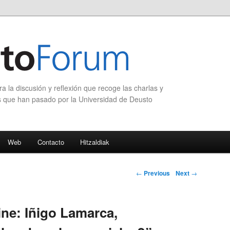
 la discusión y reflexión que recoge las charlas y
s que han pasado por la Universidad de Deusto
Web
Contacto
Hitzaldiak
Post navigation
←
Previous
Next
→
ine: Iñigo Lamarca,