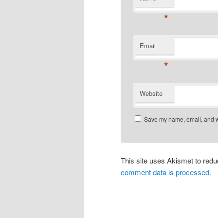
*
Email
*
Website
Save my name, email, and we
This site uses Akismet to re
comment data is processed.