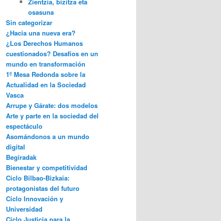
Zientzia, bizitza eta
osasuna
Sin categorizar
¿Hacia una nueva era?
¿Los Derechos Humanos
cuestionados? Desafíos en un
mundo en transformación
1º Mesa Redonda sobre la
Actualidad en la Sociedad
Vasca
Arrupe y Gárate: dos modelos
Arte y parte en la sociedad del
espectáculo
Asomándonos a un mundo
digital
Begiradak
Bienestar y competitividad
Ciclo Bilbao-Bizkaia:
protagonistas del futuro
Ciclo Innovación y
Universidad
Ciclo Justicia para la