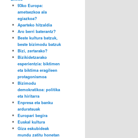
93ko Europa:
ametsezkoa ala
egiazkoa?
Aparteko hitzaldia
Aro berri baterantz?
Beste kultura batzuk,
beste bizimodu batzuk
Bizi, zertarako?
Bizikidetzarako
esperientzia: biktimen
eta biktima eragileen
protagonismoa
Bizimodu
demokratikoa: politika
eta hiritarra
Enpresa eta banku
arduratsuak
Europari begira
Euskal kultura
Giza eskubideak
mundu zatitu honetan