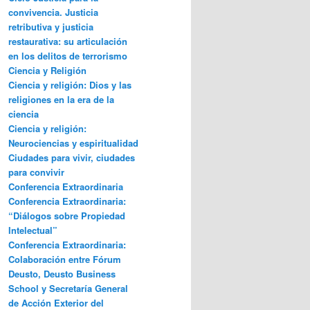
convivencia. Justicia
retributiva y justicia
restaurativa: su articulación
en los delitos de terrorismo
Ciencia y Religión
Ciencia y religión: Dios y las
religiones en la era de la
ciencia
Ciencia y religión:
Neurociencias y espiritualidad
Ciudades para vivir, ciudades
para convivir
Conferencia Extraordinaria
Conferencia Extraordinaria:
“Diálogos sobre Propiedad
Intelectual”
Conferencia Extraordinaria:
Colaboración entre Fórum
Deusto, Deusto Business
School y Secretaría General
de Acción Exterior del