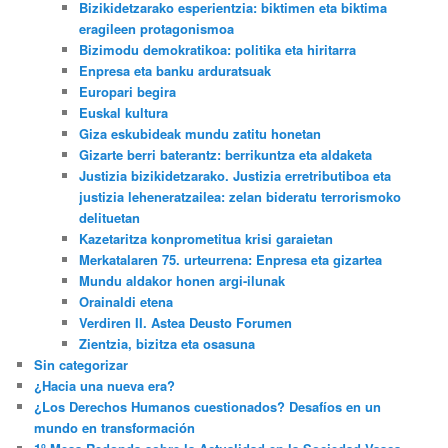
Bizikidetzarako esperientzia: biktimen eta biktima
eragileen protagonismoa
Bizimodu demokratikoa: politika eta hiritarra
Enpresa eta banku arduratsuak
Europari begira
Euskal kultura
Giza eskubideak mundu zatitu honetan
Gizarte berri baterantz: berrikuntza eta aldaketa
Justizia bizikidetzarako. Justizia erretributiboa eta
justizia leheneratzailea: zelan bideratu terrorismoko
delituetan
Kazetaritza konprometitua krisi garaietan
Merkatalaren 75. urteurrena: Enpresa eta gizartea
Mundu aldakor honen argi-ilunak
Orainaldi etena
Verdiren II. Astea Deusto Forumen
Zientzia, bizitza eta osasuna
Sin categorizar
¿Hacia una nueva era?
¿Los Derechos Humanos cuestionados? Desafíos en un
mundo en transformación