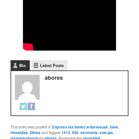
Bio
Latest Posts
abores
This entry was posted in
Enpresa eta banku arduratsuak
,
Gaia
,
Hitzaldiak
,
Zikloa
and tagged
1512
,
586
,
ekonomia
,
energía
,
jasangarritasun
by
abores
. Bookmark the
permalink
.