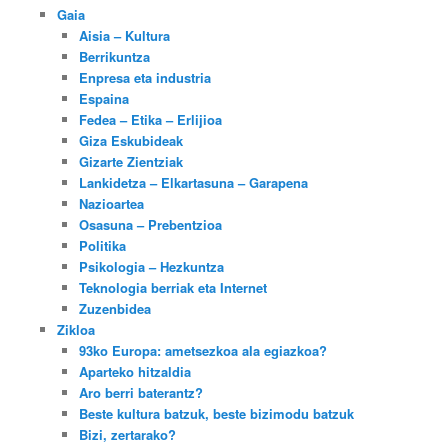
Gaia
Aisia – Kultura
Berrikuntza
Enpresa eta industria
Espaina
Fedea – Etika – Erlijioa
Giza Eskubideak
Gizarte Zientziak
Lankidetza – Elkartasuna – Garapena
Nazioartea
Osasuna – Prebentzioa
Politika
Psikologia – Hezkuntza
Teknologia berriak eta Internet
Zuzenbidea
Zikloa
93ko Europa: ametsezkoa ala egiazkoa?
Aparteko hitzaldia
Aro berri baterantz?
Beste kultura batzuk, beste bizimodu batzuk
Bizi, zertarako?