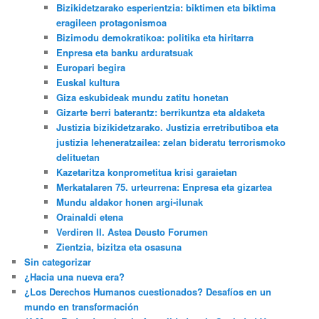
Bizikidetzarako esperientzia: biktimen eta biktima
eragileen protagonismoa
Bizimodu demokratikoa: politika eta hiritarra
Enpresa eta banku arduratsuak
Europari begira
Euskal kultura
Giza eskubideak mundu zatitu honetan
Gizarte berri baterantz: berrikuntza eta aldaketa
Justizia bizikidetzarako. Justizia erretributiboa eta
justizia leheneratzailea: zelan bideratu terrorismoko
delituetan
Kazetaritza konprometitua krisi garaietan
Merkatalaren 75. urteurrena: Enpresa eta gizartea
Mundu aldakor honen argi-ilunak
Orainaldi etena
Verdiren II. Astea Deusto Forumen
Zientzia, bizitza eta osasuna
Sin categorizar
¿Hacia una nueva era?
¿Los Derechos Humanos cuestionados? Desafíos en un
mundo en transformación