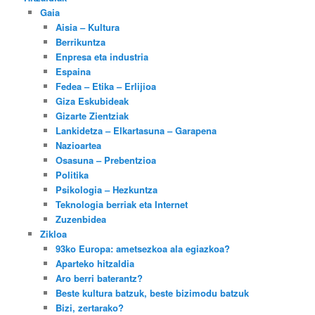
Gaia
Aisia – Kultura
Berrikuntza
Enpresa eta industria
Espaina
Fedea – Etika – Erlijioa
Giza Eskubideak
Gizarte Zientziak
Lankidetza – Elkartasuna – Garapena
Nazioartea
Osasuna – Prebentzioa
Politika
Psikologia – Hezkuntza
Teknologia berriak eta Internet
Zuzenbidea
Zikloa
93ko Europa: ametsezkoa ala egiazkoa?
Aparteko hitzaldia
Aro berri baterantz?
Beste kultura batzuk, beste bizimodu batzuk
Bizi, zertarako?