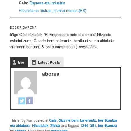
Gaia:
Enpresa eta industria
Hitzaldiaren testura jotzeko modua (ES)
DESKRIBAPENA
Iñigo Oriol hizlariak “El Empresario ante el cambio” hitzaldia
eskaini zuen, Gizarte berri baterantz: berrikuntza eta aldaketa
zikloaren barruan, Bilboko campusean (1995/02/28).
Bio
Latest Posts
abores
This entry was posted in
Gaia
,
Gizarte berri baterantz: berrikuntza
eta aldaketa
,
Hitzaldiak
,
Zikloa
and tagged
1240
,
351
,
berrikuntza
by
abores
. Bookmark the
permalink
.