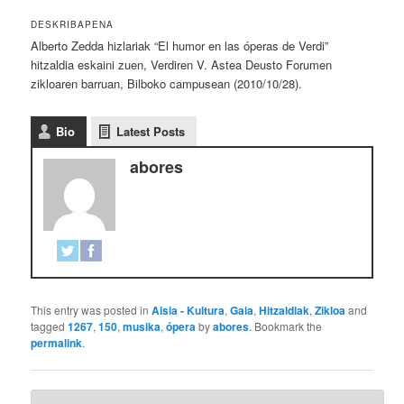
DESKRIBAPENA
Alberto Zedda hizlariak “El humor en las óperas de Verdi”
hitzaldia eskaini zuen, Verdiren V. Astea Deusto Forumen
zikloaren barruan, Bilboko campusean (2010/10/28).
Bio
Latest Posts
abores
This entry was posted in
Aisia - Kultura
,
Gaia
,
Hitzaldiak
,
Zikloa
and
tagged
1267
,
150
,
musika
,
ópera
by
abores
. Bookmark the
permalink
.