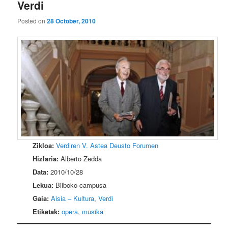
Verdi
Posted on
28 October, 2010
Zikloa:
Verdiren V. Astea Deusto Forumen
Hizlaria:
Alberto Zedda
Data:
2010/10/28
Lekua:
Bilboko campusa
Gaia:
Aisia – Kultura
,
Verdi
Etiketak:
opera
,
musika