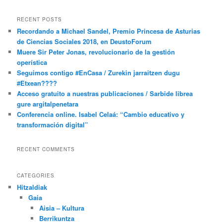
RECENT POSTS
Recordando a Michael Sandel, Premio Princesa de Asturias
de Ciencias Sociales 2018, en DeustoForum
Muere Sir Peter Jonas, revolucionario de la gestión
operística
Seguimos contigo #EnCasa / Zurekin jarraitzen dugu
#Etxean????
Acceso gratuito a nuestras publicaciones / Sarbide librea
gure argitalpenetara
Conferencia online. Isabel Celaá: “Cambio educativo y
transformación digital”
RECENT COMMENTS
CATEGORIES
Hitzaldiak
Gaia
Aisia – Kultura
Berrikuntza