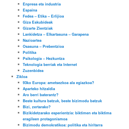
Enpresa eta industria
Espaina
Fedea – Etika – Erlijioa
Giza Eskubideak
Gizarte Zientziak
Lankidetza – Elkartasuna – Garapena
Nazioartea
Osasuna – Prebentzioa
Politika
Psikologia – Hezkuntza
Teknologia berriak eta Internet
Zuzenbidea
Zikloa
93ko Europa: ametsezkoa ala egiazkoa?
Aparteko hitzaldia
Aro berri baterantz?
Beste kultura batzuk, beste bizimodu batzuk
Bizi, zertarako?
Bizikidetzarako esperientzia: biktimen eta biktima
eragileen protagonismoa
Bizimodu demokratikoa: politika eta hiritarra