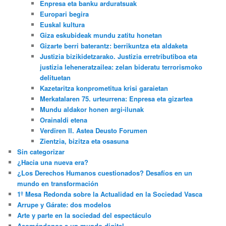
Enpresa eta banku arduratsuak
Europari begira
Euskal kultura
Giza eskubideak mundu zatitu honetan
Gizarte berri baterantz: berrikuntza eta aldaketa
Justizia bizikidetzarako. Justizia erretributiboa eta
justizia leheneratzailea: zelan bideratu terrorismoko
delituetan
Kazetaritza konprometitua krisi garaietan
Merkatalaren 75. urteurrena: Enpresa eta gizartea
Mundu aldakor honen argi-ilunak
Orainaldi etena
Verdiren II. Astea Deusto Forumen
Zientzia, bizitza eta osasuna
Sin categorizar
¿Hacia una nueva era?
¿Los Derechos Humanos cuestionados? Desafíos en un
mundo en transformación
1º Mesa Redonda sobre la Actualidad en la Sociedad Vasca
Arrupe y Gárate: dos modelos
Arte y parte en la sociedad del espectáculo
Asomándonos a un mundo digital