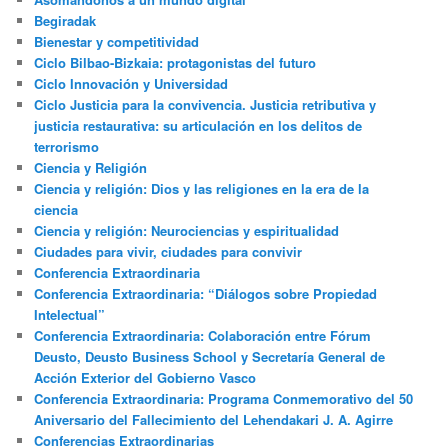
Begiradak
Bienestar y competitividad
Ciclo Bilbao-Bizkaia: protagonistas del futuro
Ciclo Innovación y Universidad
Ciclo Justicia para la convivencia. Justicia retributiva y
justicia restaurativa: su articulación en los delitos de
terrorismo
Ciencia y Religión
Ciencia y religión: Dios y las religiones en la era de la
ciencia
Ciencia y religión: Neurociencias y espiritualidad
Ciudades para vivir, ciudades para convivir
Conferencia Extraordinaria
Conferencia Extraordinaria: “Diálogos sobre Propiedad
Intelectual”
Conferencia Extraordinaria: Colaboración entre Fórum
Deusto, Deusto Business School y Secretaría General de
Acción Exterior del Gobierno Vasco
Conferencia Extraordinaria: Programa Conmemorativo del 50
Aniversario del Fallecimiento del Lehendakari J. A. Agirre
Conferencias Extraordinarias