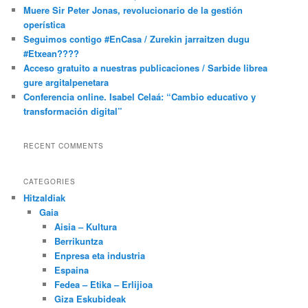
Muere Sir Peter Jonas, revolucionario de la gestión
operística
Seguimos contigo #EnCasa / Zurekin jarraitzen dugu
#Etxean????
Acceso gratuito a nuestras publicaciones / Sarbide librea
gure argitalpenetara
Conferencia online. Isabel Celaá: “Cambio educativo y
transformación digital”
RECENT COMMENTS
CATEGORIES
Hitzaldiak
Gaia
Aisia – Kultura
Berrikuntza
Enpresa eta industria
Espaina
Fedea – Etika – Erlijioa
Giza Eskubideak