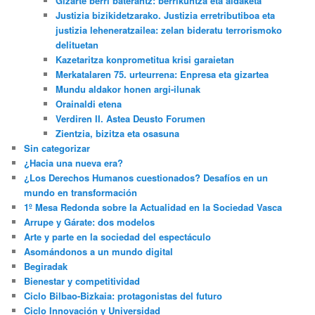
Gizarte berri baterantz: berrikuntza eta aldaketa
Justizia bizikidetzarako. Justizia erretributiboa eta
justizia leheneratzailea: zelan bideratu terrorismoko
delituetan
Kazetaritza konprometitua krisi garaietan
Merkatalaren 75. urteurrena: Enpresa eta gizartea
Mundu aldakor honen argi-ilunak
Orainaldi etena
Verdiren II. Astea Deusto Forumen
Zientzia, bizitza eta osasuna
Sin categorizar
¿Hacia una nueva era?
¿Los Derechos Humanos cuestionados? Desafíos en un
mundo en transformación
1º Mesa Redonda sobre la Actualidad en la Sociedad Vasca
Arrupe y Gárate: dos modelos
Arte y parte en la sociedad del espectáculo
Asomándonos a un mundo digital
Begiradak
Bienestar y competitividad
Ciclo Bilbao-Bizkaia: protagonistas del futuro
Ciclo Innovación y Universidad