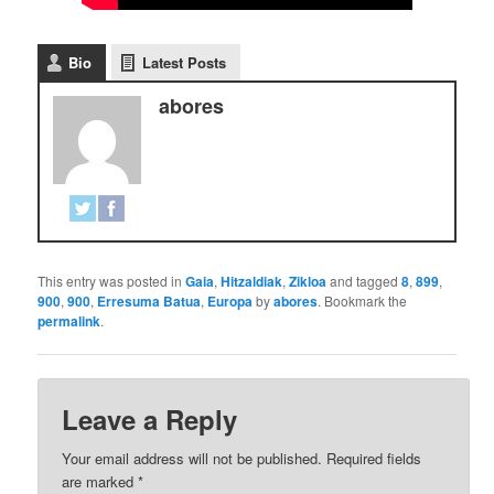
Bio
Latest Posts
abores
This entry was posted in
Gaia
,
Hitzaldiak
,
Zikloa
and tagged
8
,
899
,
900
,
900
,
Erresuma Batua
,
Europa
by
abores
. Bookmark the
permalink
.
Leave a Reply
Your email address will not be published.
Required fields
are marked
*