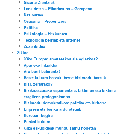
Gizarte Zientziak
Lankidetza – Elkartasuna – Garapena
Nazioartea
Osasuna – Prebentzioa
Politika
Psikologia – Hezkuntza
Teknologia berriak eta Internet
Zuzenbidea
Zikloa
93ko Europa: ametsezkoa ala egiazkoa?
Aparteko hitzaldia
Aro berri baterantz?
Beste kultura batzuk, beste bizimodu batzuk
Bizi, zertarako?
Bizikidetzarako esperientzia: biktimen eta biktima
eragileen protagonismoa
Bizimodu demokratikoa: politika eta hiritarra
Enpresa eta banku arduratsuak
Europari begira
Euskal kultura
Giza eskubideak mundu zatitu honetan