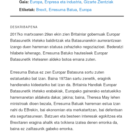
Gaia:
Europa
,
Enpresa eta industria
,
Gizarte Zientziak
Etiketak:
Brexit
,
Erresuma Batua
,
Europa
DESKRIBAPENA
2017ko martxoaren 29an ekin zien Britainiar gobernuak Europar
Batasunetik irteteko baldintzak eta Batasunarekin aurrerantzean
izango duen harreman statusa zehazteko negoziazioei. Bederatzi
hilabete lehenago, Erresuma Batuko hautesleek Europar
Batasunetik irtetearen aldeko botoa emana zuten.
Erresuma Batua ez zen Europar Batasuna sortu zuten
estatuetako bat izan. Baina 1973an sartu zenetik, eraginik
handieneko kideetariko bat izan da. Britainia Handiak Europar
Batasunetik irteteko erabakiak, Europako gainerako estatuekiko
harremanetan aldaketa dakar, jakina; baina, Theresa May lehen
ministroak dioen bezala, Erresuma Batuak harreman estua izan
nahi du EBrekin, bai ekonomian eta merkataritzan, bai defentsan
eta segurtasunean. Batzuen eta besteen interesak egokitzea eta
Brexitaren eragina ahalik eta txikiena izatea denen erronka da,
baina ez zailtasunik gabeko erronka.