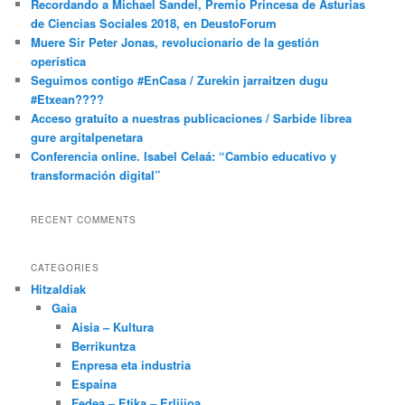
Recordando a Michael Sandel, Premio Princesa de Asturias
de Ciencias Sociales 2018, en DeustoForum
Muere Sir Peter Jonas, revolucionario de la gestión
operística
Seguimos contigo #EnCasa / Zurekin jarraitzen dugu
#Etxean????
Acceso gratuito a nuestras publicaciones / Sarbide librea
gure argitalpenetara
Conferencia online. Isabel Celaá: “Cambio educativo y
transformación digital”
RECENT COMMENTS
CATEGORIES
Hitzaldiak
Gaia
Aisia – Kultura
Berrikuntza
Enpresa eta industria
Espaina
Fedea – Etika – Erlijioa