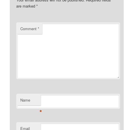
are marked
*
Comment
*
Name
*
Email