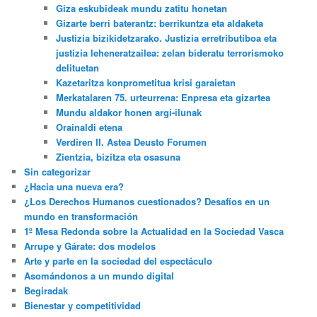
Giza eskubideak mundu zatitu honetan
Gizarte berri baterantz: berrikuntza eta aldaketa
Justizia bizikidetzarako. Justizia erretributiboa eta
justizia leheneratzailea: zelan bideratu terrorismoko
delituetan
Kazetaritza konprometitua krisi garaietan
Merkatalaren 75. urteurrena: Enpresa eta gizartea
Mundu aldakor honen argi-ilunak
Orainaldi etena
Verdiren II. Astea Deusto Forumen
Zientzia, bizitza eta osasuna
Sin categorizar
¿Hacia una nueva era?
¿Los Derechos Humanos cuestionados? Desafíos en un
mundo en transformación
1º Mesa Redonda sobre la Actualidad en la Sociedad Vasca
Arrupe y Gárate: dos modelos
Arte y parte en la sociedad del espectáculo
Asomándonos a un mundo digital
Begiradak
Bienestar y competitividad