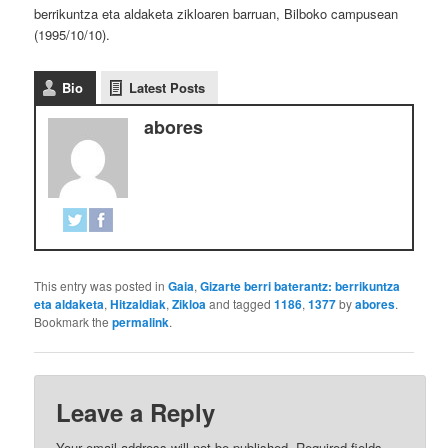
berrikuntza eta aldaketa zikloaren barruan, Bilboko campusean
(1995/10/10).
Bio
Latest Posts
abores
This entry was posted in
Gaia
,
Gizarte berri baterantz: berrikuntza
eta aldaketa
,
Hitzaldiak
,
Zikloa
and tagged
1186
,
1377
by
abores
.
Bookmark the
permalink
.
Leave a Reply
Your email address will not be published.
Required fields