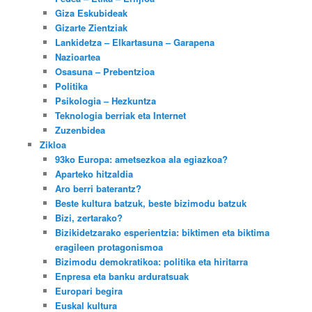
Giza Eskubideak
Gizarte Zientziak
Lankidetza – Elkartasuna – Garapena
Nazioartea
Osasuna – Prebentzioa
Politika
Psikologia – Hezkuntza
Teknologia berriak eta Internet
Zuzenbidea
Zikloa
93ko Europa: ametsezkoa ala egiazkoa?
Aparteko hitzaldia
Aro berri baterantz?
Beste kultura batzuk, beste bizimodu batzuk
Bizi, zertarako?
Bizikidetzarako esperientzia: biktimen eta biktima
eragileen protagonismoa
Bizimodu demokratikoa: politika eta hiritarra
Enpresa eta banku arduratsuak
Europari begira
Euskal kultura