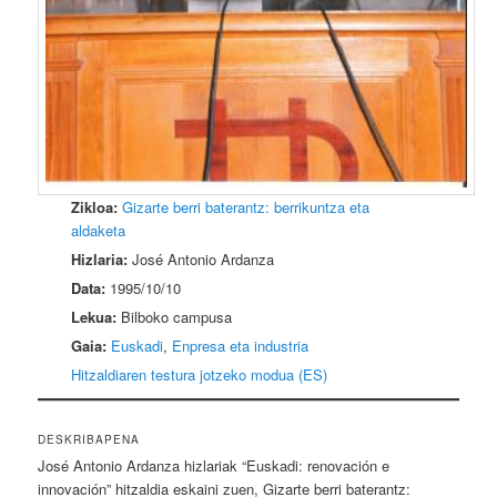
Zikloa:
Gizarte berri baterantz: berrikuntza eta
aldaketa
Hizlaria:
José Antonio Ardanza
Data:
1995/10/10
Lekua:
Bilboko campusa
Gaia:
Euskadi
,
Enpresa eta industria
Hitzaldiaren testura jotzeko modua (ES)
DESKRIBAPENA
José Antonio Ardanza hizlariak “Euskadi: renovación e
innovación” hitzaldia eskaini zuen, Gizarte berri baterantz: