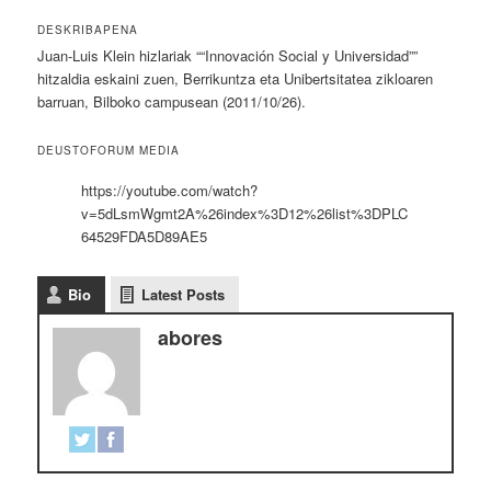
DESKRIBAPENA
Juan-Luis Klein hizlariak ““Innovación Social y Universidad””
hitzaldia eskaini zuen, Berrikuntza eta Unibertsitatea zikloaren
barruan, Bilboko campusean (2011/10/26).
DEUSTOFORUM MEDIA
https://youtube.com/watch?
v=5dLsmWgmt2A%26index%3D12%26list%3DPLC
64529FDA5D89AE5
Bio
Latest Posts
abores