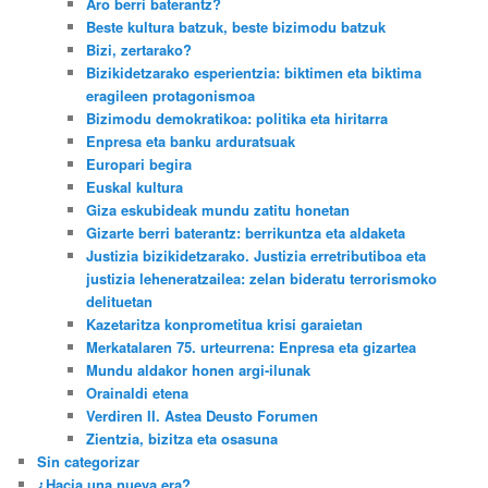
Aro berri baterantz?
Beste kultura batzuk, beste bizimodu batzuk
Bizi, zertarako?
Bizikidetzarako esperientzia: biktimen eta biktima
eragileen protagonismoa
Bizimodu demokratikoa: politika eta hiritarra
Enpresa eta banku arduratsuak
Europari begira
Euskal kultura
Giza eskubideak mundu zatitu honetan
Gizarte berri baterantz: berrikuntza eta aldaketa
Justizia bizikidetzarako. Justizia erretributiboa eta
justizia leheneratzailea: zelan bideratu terrorismoko
delituetan
Kazetaritza konprometitua krisi garaietan
Merkatalaren 75. urteurrena: Enpresa eta gizartea
Mundu aldakor honen argi-ilunak
Orainaldi etena
Verdiren II. Astea Deusto Forumen
Zientzia, bizitza eta osasuna
Sin categorizar
¿Hacia una nueva era?