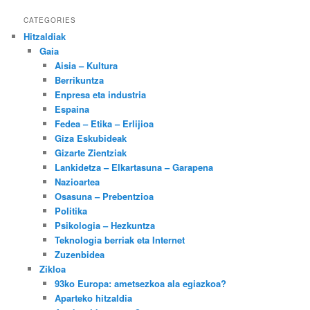
CATEGORIES
Hitzaldiak
Gaia
Aisia – Kultura
Berrikuntza
Enpresa eta industria
Espaina
Fedea – Etika – Erlijioa
Giza Eskubideak
Gizarte Zientziak
Lankidetza – Elkartasuna – Garapena
Nazioartea
Osasuna – Prebentzioa
Politika
Psikologia – Hezkuntza
Teknologia berriak eta Internet
Zuzenbidea
Zikloa
93ko Europa: ametsezkoa ala egiazkoa?
Aparteko hitzaldia