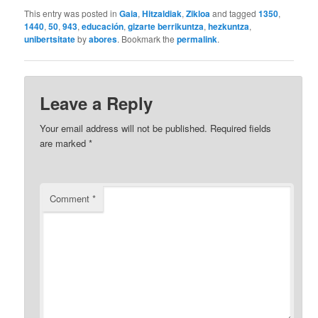
This entry was posted in
Gaia
,
Hitzaldiak
,
Zikloa
and tagged
1350
,
1440
,
50
,
943
,
educación
,
gizarte berrikuntza
,
hezkuntza
,
unibertsitate
by
abores
. Bookmark the
permalink
.
Leave a Reply
Your email address will not be published.
Required fields
are marked
*
Comment
*