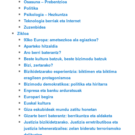
Osasuna – Prebentzioa
Politika
Psikologia – Hezkuntza
Teknologia berriak eta Internet
Zuzenbidea
Zikloa
93ko Europa: ametsezkoa ala egiazkoa?
Aparteko hitzaldia
Aro berri baterantz?
Beste kultura batzuk, beste bizimodu batzuk
Bizi, zertarako?
Bizikidetzarako esperientzia: biktimen eta biktima
eragileen protagonismoa
Bizimodu demokratikoa: politika eta hiritarra
Enpresa eta banku arduratsuak
Europari begira
Euskal kultura
Giza eskubideak mundu zatitu honetan
Gizarte berri baterantz: berrikuntza eta aldaketa
Justizia bizikidetzarako. Justizia erretributiboa eta
justizia leheneratzailea: zelan bideratu terrorismoko
delituetan