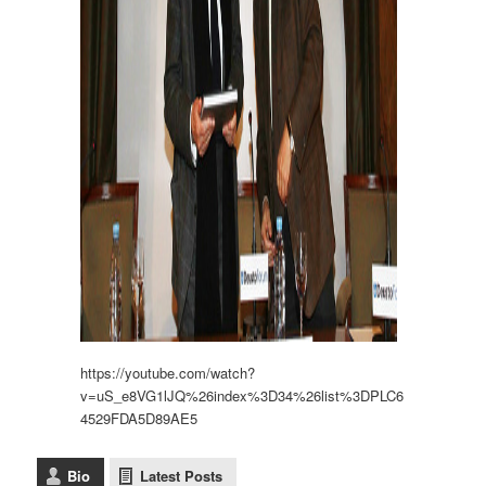
https://youtube.com/watch?
v=uS_e8VG1lJQ%26index%3D34%26list%3DPLC6
4529FDA5D89AE5
Bio
Latest Posts