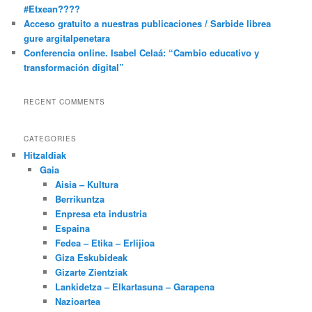
#Etxean????
Acceso gratuito a nuestras publicaciones / Sarbide librea
gure argitalpenetara
Conferencia online. Isabel Celaá: “Cambio educativo y
transformación digital”
RECENT COMMENTS
CATEGORIES
Hitzaldiak
Gaia
Aisia – Kultura
Berrikuntza
Enpresa eta industria
Espaina
Fedea – Etika – Erlijioa
Giza Eskubideak
Gizarte Zientziak
Lankidetza – Elkartasuna – Garapena
Nazioartea