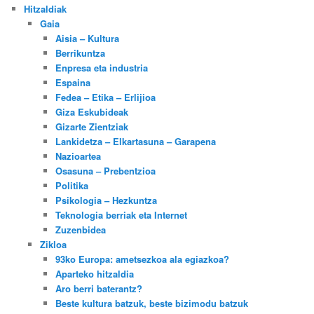
Hitzaldiak
Gaia
Aisia – Kultura
Berrikuntza
Enpresa eta industria
Espaina
Fedea – Etika – Erlijioa
Giza Eskubideak
Gizarte Zientziak
Lankidetza – Elkartasuna – Garapena
Nazioartea
Osasuna – Prebentzioa
Politika
Psikologia – Hezkuntza
Teknologia berriak eta Internet
Zuzenbidea
Zikloa
93ko Europa: ametsezkoa ala egiazkoa?
Aparteko hitzaldia
Aro berri baterantz?
Beste kultura batzuk, beste bizimodu batzuk