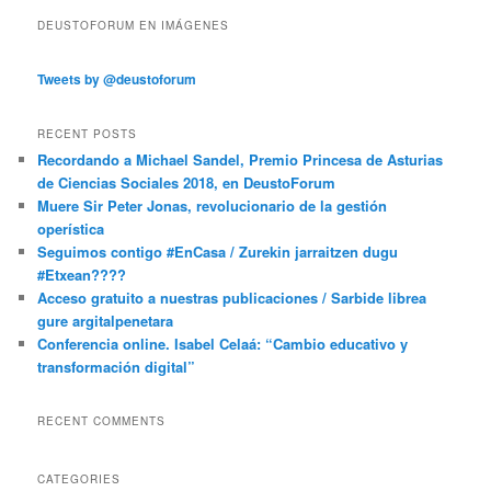
DEUSTOFORUM EN IMÁGENES
Tweets by @deustoforum
RECENT POSTS
Recordando a Michael Sandel, Premio Princesa de Asturias
de Ciencias Sociales 2018, en DeustoForum
Muere Sir Peter Jonas, revolucionario de la gestión
operística
Seguimos contigo #EnCasa / Zurekin jarraitzen dugu
#Etxean????
Acceso gratuito a nuestras publicaciones / Sarbide librea
gure argitalpenetara
Conferencia online. Isabel Celaá: “Cambio educativo y
transformación digital”
RECENT COMMENTS
CATEGORIES