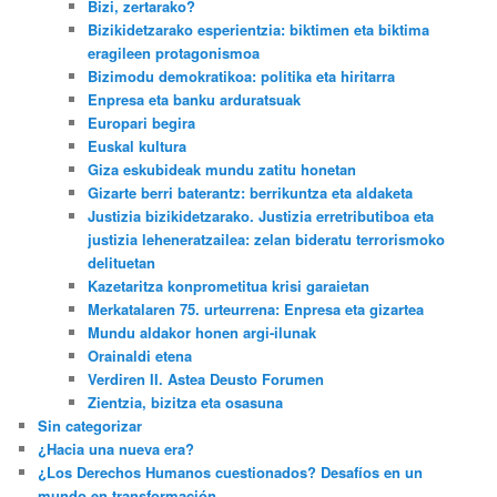
Bizi, zertarako?
Bizikidetzarako esperientzia: biktimen eta biktima
eragileen protagonismoa
Bizimodu demokratikoa: politika eta hiritarra
Enpresa eta banku arduratsuak
Europari begira
Euskal kultura
Giza eskubideak mundu zatitu honetan
Gizarte berri baterantz: berrikuntza eta aldaketa
Justizia bizikidetzarako. Justizia erretributiboa eta
justizia leheneratzailea: zelan bideratu terrorismoko
delituetan
Kazetaritza konprometitua krisi garaietan
Merkatalaren 75. urteurrena: Enpresa eta gizartea
Mundu aldakor honen argi-ilunak
Orainaldi etena
Verdiren II. Astea Deusto Forumen
Zientzia, bizitza eta osasuna
Sin categorizar
¿Hacia una nueva era?
¿Los Derechos Humanos cuestionados? Desafíos en un
mundo en transformación