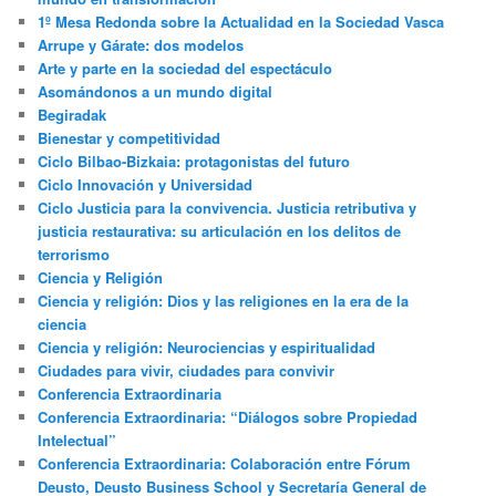
1º Mesa Redonda sobre la Actualidad en la Sociedad Vasca
Arrupe y Gárate: dos modelos
Arte y parte en la sociedad del espectáculo
Asomándonos a un mundo digital
Begiradak
Bienestar y competitividad
Ciclo Bilbao-Bizkaia: protagonistas del futuro
Ciclo Innovación y Universidad
Ciclo Justicia para la convivencia. Justicia retributiva y
justicia restaurativa: su articulación en los delitos de
terrorismo
Ciencia y Religión
Ciencia y religión: Dios y las religiones en la era de la
ciencia
Ciencia y religión: Neurociencias y espiritualidad
Ciudades para vivir, ciudades para convivir
Conferencia Extraordinaria
Conferencia Extraordinaria: “Diálogos sobre Propiedad
Intelectual”
Conferencia Extraordinaria: Colaboración entre Fórum
Deusto, Deusto Business School y Secretaría General de