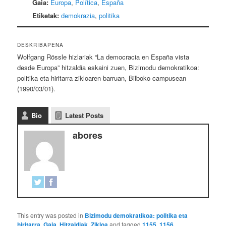
Gaia:
Europa
,
Política
,
España
Etiketak:
demokrazia
,
politika
DESKRIBAPENA
Wolfgang Rössle hizlariak “La democracia en España vista
desde Europa” hitzaldia eskaini zuen, Bizimodu demokratikoa:
politika eta hiritarra zikloaren barruan, Bilboko campusean
(1990/03/01).
Bio
Latest Posts
abores
This entry was posted in
Bizimodu demokratikoa: politika eta
hiritarra
,
Gaia
,
Hitzaldiak
,
Zikloa
and tagged
1155
,
1156
,