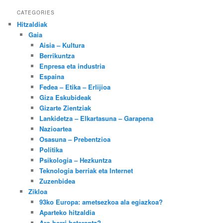
CATEGORIES
Hitzaldiak
Gaia
Aisia – Kultura
Berrikuntza
Enpresa eta industria
Espaina
Fedea – Etika – Erlijioa
Giza Eskubideak
Gizarte Zientziak
Lankidetza – Elkartasuna – Garapena
Nazioartea
Osasuna – Prebentzioa
Politika
Psikologia – Hezkuntza
Teknologia berriak eta Internet
Zuzenbidea
Zikloa
93ko Europa: ametsezkoa ala egiazkoa?
Aparteko hitzaldia
Aro berri baterantz?