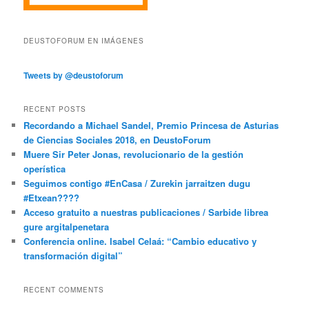
DEUSTOFORUM EN IMÁGENES
Tweets by @deustoforum
RECENT POSTS
Recordando a Michael Sandel, Premio Princesa de Asturias
de Ciencias Sociales 2018, en DeustoForum
Muere Sir Peter Jonas, revolucionario de la gestión
operística
Seguimos contigo #EnCasa / Zurekin jarraitzen dugu
#Etxean????
Acceso gratuito a nuestras publicaciones / Sarbide librea
gure argitalpenetara
Conferencia online. Isabel Celaá: “Cambio educativo y
transformación digital”
RECENT COMMENTS