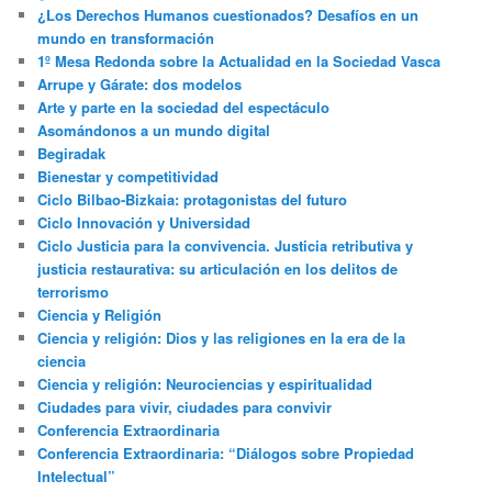
¿Los Derechos Humanos cuestionados? Desafíos en un
mundo en transformación
1º Mesa Redonda sobre la Actualidad en la Sociedad Vasca
Arrupe y Gárate: dos modelos
Arte y parte en la sociedad del espectáculo
Asomándonos a un mundo digital
Begiradak
Bienestar y competitividad
Ciclo Bilbao-Bizkaia: protagonistas del futuro
Ciclo Innovación y Universidad
Ciclo Justicia para la convivencia. Justicia retributiva y
justicia restaurativa: su articulación en los delitos de
terrorismo
Ciencia y Religión
Ciencia y religión: Dios y las religiones en la era de la
ciencia
Ciencia y religión: Neurociencias y espiritualidad
Ciudades para vivir, ciudades para convivir
Conferencia Extraordinaria
Conferencia Extraordinaria: “Diálogos sobre Propiedad
Intelectual”