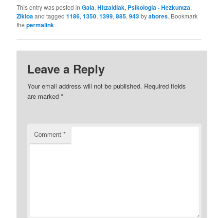
This entry was posted in
Gaia
,
Hitzaldiak
,
Psikologia - Hezkuntza
,
Zikloa
and tagged
1186
,
1350
,
1399
,
885
,
943
by
abores
. Bookmark
the
permalink
.
Leave a Reply
Your email address will not be published.
Required fields
are marked
*
Comment
*