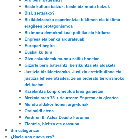
Beste kultura batzuk, beste bizimodu batzuk
Bizi, zertarako?
Bizikidetzarako esperientzia: biktimen eta biktima
eragileen protagonismoa
Bizimodu demokratikoa: politika eta hiritarra
Enpresa eta banku arduratsuak
Europari begira
Euskal kultura
Giza eskubideak mundu zatitu honetan
Gizarte berri baterantz: berrikuntza eta aldaketa
Justizia bizikidetzarako. Justizia erretributiboa eta
justizia leheneratzailea: zelan bideratu terrorismoko
delituetan
Kazetaritza konprometitua krisi garaietan
Merkatalaren 75. urteurrena: Enpresa eta gizartea
Mundu aldakor honen argi-ilunak
Orainaldi etena
Verdiren II. Astea Deusto Forumen
Zientzia, bizitza eta osasuna
Sin categorizar
¿Hacia una nueva era?