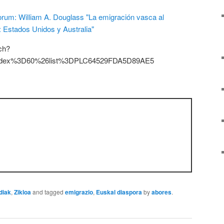
ch?
dex%3D60%26list%3DPLC64529FDA5D89AE5
diak
,
Zikloa
and tagged
emigrazio
,
Euskal diaspora
by
abores
.