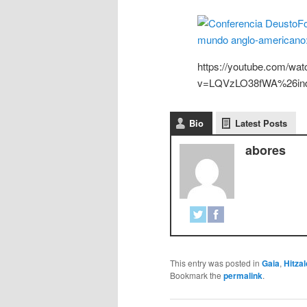
https://youtube.com/wat
v=LQVzLO38fWA%26in
Bio
Latest Posts
abores
This entry was posted in
Gaia
,
Hitzal
Bookmark the
permalink
.