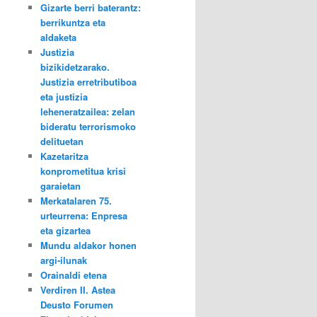
Gizarte berri baterantz:
berrikuntza eta
aldaketa
Justizia
bizikidetzarako.
Justizia erretributiboa
eta justizia
leheneratzailea: zelan
bideratu terrorismoko
delituetan
Kazetaritza
konprometitua krisi
garaietan
Merkatalaren 75.
urteurrena: Enpresa
eta gizartea
Mundu aldakor honen
argi-ilunak
Orainaldi etena
Verdiren II. Astea
Deusto Forumen