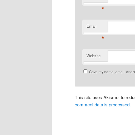
*
Email
*
Website
Save my name, email, and we
This site uses Akismet to re
comment data is processed.