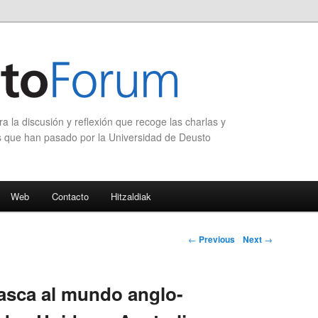
 la discusión y reflexión que recoge las charlas y
s que han pasado por la Universidad de Deusto
Web
Contacto
Hitzaldiak
Post navigation
←
Previous
Next
→
asca al mundo anglo-