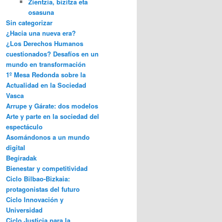
Zientzia, bizitza eta
osasuna
Sin categorizar
¿Hacia una nueva era?
¿Los Derechos Humanos
cuestionados? Desafíos en un
mundo en transformación
1º Mesa Redonda sobre la
Actualidad en la Sociedad
Vasca
Arrupe y Gárate: dos modelos
Arte y parte en la sociedad del
espectáculo
Asomándonos a un mundo
digital
Begiradak
Bienestar y competitividad
Ciclo Bilbao-Bizkaia:
protagonistas del futuro
Ciclo Innovación y
Universidad
Ciclo Justicia para la