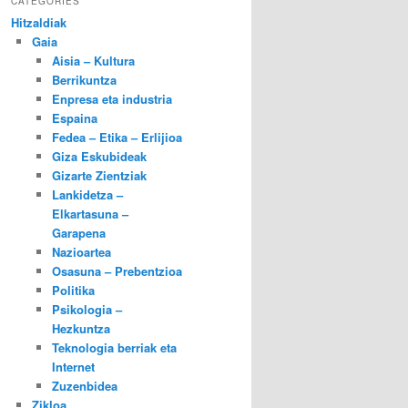
CATEGORIES
Hitzaldiak
Gaia
Aisia – Kultura
Berrikuntza
Enpresa eta industria
Espaina
Fedea – Etika – Erlijioa
Giza Eskubideak
Gizarte Zientziak
Lankidetza –
Elkartasuna –
Garapena
Nazioartea
Osasuna – Prebentzioa
Politika
Psikologia –
Hezkuntza
Teknologia berriak eta
Internet
Zuzenbidea
Zikloa