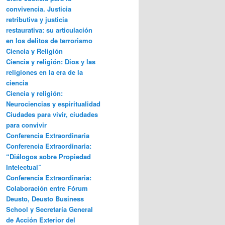
convivencia. Justicia
retributiva y justicia
restaurativa: su articulación
en los delitos de terrorismo
Ciencia y Religión
Ciencia y religión: Dios y las
religiones en la era de la
ciencia
Ciencia y religión:
Neurociencias y espiritualidad
Ciudades para vivir, ciudades
para convivir
Conferencia Extraordinaria
Conferencia Extraordinaria:
“Diálogos sobre Propiedad
Intelectual”
Conferencia Extraordinaria:
Colaboración entre Fórum
Deusto, Deusto Business
School y Secretaría General
de Acción Exterior del