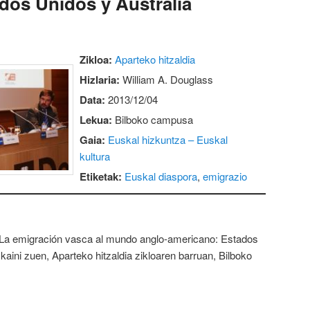
dos Unidos y Australia
Zikloa:
Aparteko hitzaldia
Hizlaria:
William A. Douglass
Data:
2013/12/04
Lekua:
Bilboko campusa
Gaia:
Euskal hizkuntza – Euskal
kultura
Etiketak:
Euskal diaspora
,
emigrazio
 “La emigración vasca al mundo anglo-americano: Estados
skaini zuen, Aparteko hitzaldia zikloaren barruan, Bilboko