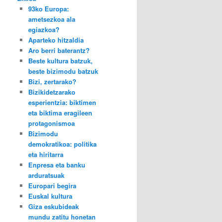
93ko Europa:
ametsezkoa ala
egiazkoa?
Aparteko hitzaldia
Aro berri baterantz?
Beste kultura batzuk,
beste bizimodu batzuk
Bizi, zertarako?
Bizikidetzarako
esperientzia: biktimen
eta biktima eragileen
protagonismoa
Bizimodu
demokratikoa: politika
eta hiritarra
Enpresa eta banku
arduratsuak
Europari begira
Euskal kultura
Giza eskubideak
mundu zatitu honetan