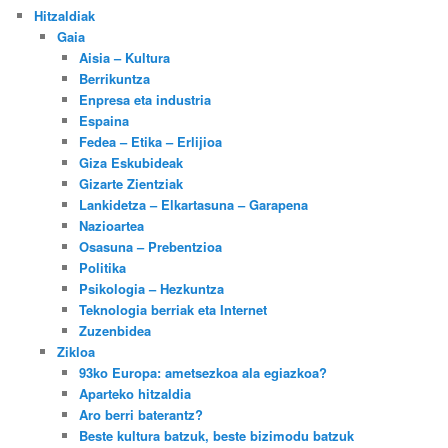
Hitzaldiak
Gaia
Aisia – Kultura
Berrikuntza
Enpresa eta industria
Espaina
Fedea – Etika – Erlijioa
Giza Eskubideak
Gizarte Zientziak
Lankidetza – Elkartasuna – Garapena
Nazioartea
Osasuna – Prebentzioa
Politika
Psikologia – Hezkuntza
Teknologia berriak eta Internet
Zuzenbidea
Zikloa
93ko Europa: ametsezkoa ala egiazkoa?
Aparteko hitzaldia
Aro berri baterantz?
Beste kultura batzuk, beste bizimodu batzuk