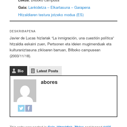
Gaia:
Lankidetza – Elkartasuna – Garapena
Hitzaldiaren testura jotzeko modua (ES)
DESKRIBAPENA
Javier de Lucas hizlariak “La inmigración, una cuestión política”
hitzaldia eskaini zuen, Pertsonen eta ideien mugimenduak eta
kulturaniztasuna zikloaren barruan, Bilboko campusean
(2003/11/18).
Bio
Latest Posts
abores
This entry was posted in
,
,
and tagged
,