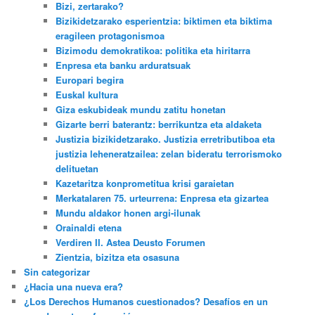
Bizi, zertarako?
Bizikidetzarako esperientzia: biktimen eta biktima
eragileen protagonismoa
Bizimodu demokratikoa: politika eta hiritarra
Enpresa eta banku arduratsuak
Europari begira
Euskal kultura
Giza eskubideak mundu zatitu honetan
Gizarte berri baterantz: berrikuntza eta aldaketa
Justizia bizikidetzarako. Justizia erretributiboa eta
justizia leheneratzailea: zelan bideratu terrorismoko
delituetan
Kazetaritza konprometitua krisi garaietan
Merkatalaren 75. urteurrena: Enpresa eta gizartea
Mundu aldakor honen argi-ilunak
Orainaldi etena
Verdiren II. Astea Deusto Forumen
Zientzia, bizitza eta osasuna
Sin categorizar
¿Hacia una nueva era?
¿Los Derechos Humanos cuestionados? Desafíos en un