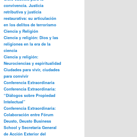
convivencia. Justicia
retributiva y justicia
restaurativa: su articulación
en los delitos de terrorismo
Ciencia y Religión
Ciencia y religión: Dios y las
religiones en la era de la
ciencia
Ciencia y religión:
Neurociencias y espiritualidad
Ciudades para vivir, ciudades
para convivir
Conferencia Extraordinaria
Conferencia Extraordinaria:
“Diálogos sobre Propiedad
Intelectual”
Conferencia Extraordinaria:
Colaboración entre Fórum
Deusto, Deusto Business
School y Secretaría General
de Acción Exterior del