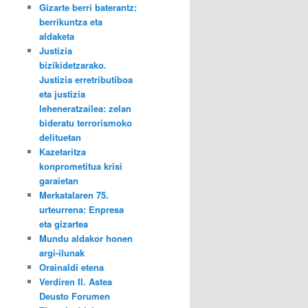
Gizarte berri baterantz:
berrikuntza eta
aldaketa
Justizia
bizikidetzarako.
Justizia erretributiboa
eta justizia
leheneratzailea: zelan
bideratu terrorismoko
delituetan
Kazetaritza
konprometitua krisi
garaietan
Merkatalaren 75.
urteurrena: Enpresa
eta gizartea
Mundu aldakor honen
argi-ilunak
Orainaldi etena
Verdiren II. Astea
Deusto Forumen