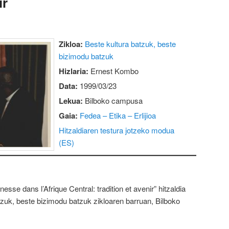
ir
Zikloa:
Beste kultura batzuk, beste
bizimodu batzuk
Hizlaria:
Ernest Kombo
Data:
1999/03/23
Lekua:
Bilboko campusa
Gaia:
Fedea – Etika – Erlijioa
Hitzaldiaren testura jotzeko modua
(ES)
esse dans l’Afrique Central: tradition et avenir” hitzaldia
tzuk, beste bizimodu batzuk zikloaren barruan, Bilboko