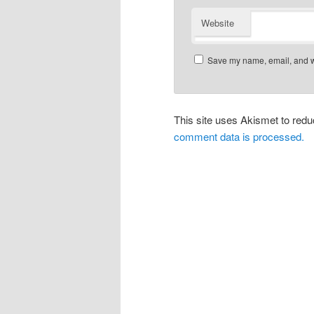
Website
Save my name, email, and we
This site uses Akismet to re
comment data is processed.