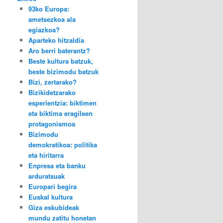
93ko Europa:
ametsezkoa ala
egiazkoa?
Aparteko hitzaldia
Aro berri baterantz?
Beste kultura batzuk,
beste bizimodu batzuk
Bizi, zertarako?
Bizikidetzarako
esperientzia: biktimen
eta biktima eragileen
protagonismoa
Bizimodu
demokratikoa: politika
eta hiritarra
Enpresa eta banku
arduratsuak
Europari begira
Euskal kultura
Giza eskubideak
mundu zatitu honetan