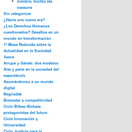
Zientzia, bizitza eta
osasuna
Sin categorizar
¿Hacia una nueva era?
¿Los Derechos Humanos
cuestionados? Desafíos en un
mundo en transformación
1º Mesa Redonda sobre la
Actualidad en la Sociedad
Vasca
Arrupe y Gárate: dos modelos
Arte y parte en la sociedad del
espectáculo
Asomándonos a un mundo
digital
Begiradak
Bienestar y competitividad
Ciclo Bilbao-Bizkaia:
protagonistas del futuro
Ciclo Innovación y
Universidad
Ciclo Justicia para la