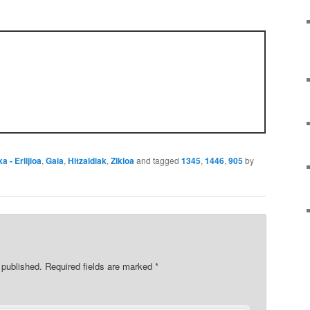
a - Erlijioa
,
Gaia
,
Hitzaldiak
,
Zikloa
and tagged
1345
,
1446
,
905
by
 published.
Required fields are marked
*