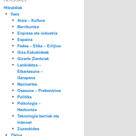
CATEGORIES
Hitzaldiak
Gaia
Aisia – Kultura
Berrikuntza
Enpresa eta industria
Espaina
Fedea – Etika – Erlijioa
Giza Eskubideak
Gizarte Zientziak
Lankidetza –
Elkartasuna –
Garapena
Nazioartea
Osasuna – Prebentzioa
Politika
Psikologia –
Hezkuntza
Teknologia berriak eta
Internet
Zuzenbidea
Zikloa