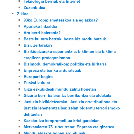
Teknologia berriak eta Internet
Zuzenbidea
Zikloa
93ko Europa: ametsezkoa ala egiazkoa?
Aparteko hitzaldia
Aro berri baterantz?
Beste kultura batzuk, beste bizimodu batzuk
Bizi, zertarako?
Bizikidetzarako esperientzia: biktimen eta biktima
eragileen protagonismoa
Bizimodu demokratikoa: politika eta hiritarra
Enpresa eta banku arduratsuak
Europari begira
Euskal kultura
Giza eskubideak mundu zatitu honetan
Gizarte berri baterantz: berrikuntza eta aldaketa
Justizia bizikidetzarako. Justizia erretributiboa eta
justizia leheneratzailea: zelan bideratu terrorismoko
delituetan
Kazetaritza konprometitua krisi garaietan
Merkatalaren 75. urteurrena: Enpresa eta gizartea
Mundu aldakor honen argi-ilunak