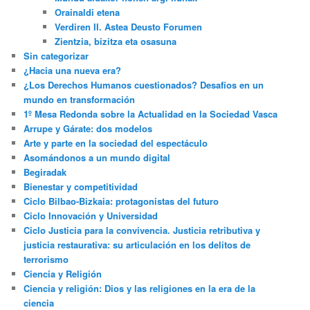
Orainaldi etena
Verdiren II. Astea Deusto Forumen
Zientzia, bizitza eta osasuna
Sin categorizar
¿Hacia una nueva era?
¿Los Derechos Humanos cuestionados? Desafíos en un
mundo en transformación
1º Mesa Redonda sobre la Actualidad en la Sociedad Vasca
Arrupe y Gárate: dos modelos
Arte y parte en la sociedad del espectáculo
Asomándonos a un mundo digital
Begiradak
Bienestar y competitividad
Ciclo Bilbao-Bizkaia: protagonistas del futuro
Ciclo Innovación y Universidad
Ciclo Justicia para la convivencia. Justicia retributiva y
justicia restaurativa: su articulación en los delitos de
terrorismo
Ciencia y Religión
Ciencia y religión: Dios y las religiones en la era de la
ciencia