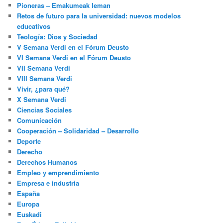
Pioneras – Emakumeak leman
Retos de futuro para la universidad: nuevos modelos
educativos
Teología: Dios y Sociedad
V Semana Verdi en el Fórum Deusto
VI Semana Verdi en el Fórum Deusto
VII Semana Verdi
VIII Semana Verdi
Vivir, ¿para qué?
X Semana Verdi
Ciencias Sociales
Comunicación
Cooperación – Solidaridad – Desarrollo
Deporte
Derecho
Derechos Humanos
Empleo y emprendimiento
Empresa e industria
España
Europa
Euskadi