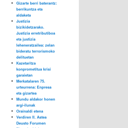
Gizarte berri baterantz:
berrikuntza eta
aldaketa
Justizia
bizikidetzarako.
Justizia erretributiboa
eta justizia
leheneratzailea: zelan
bideratu terrorismoko
delituetan
Kazetaritza
konprometitua krisi
garaietan
Merkatalaren 75.
urteurrena: Enpresa
eta gizartea
Mundu aldakor honen
argi-ilunak
Orainaldi etena
Verdiren II. Astea
Deusto Forumen