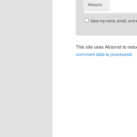
Website
Save my name, email, and we
This site uses Akismet to re
comment data is processed.