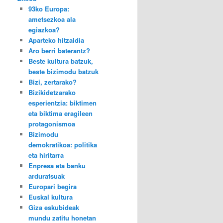
93ko Europa:
ametsezkoa ala
egiazkoa?
Aparteko hitzaldia
Aro berri baterantz?
Beste kultura batzuk,
beste bizimodu batzuk
Bizi, zertarako?
Bizikidetzarako
esperientzia: biktimen
eta biktima eragileen
protagonismoa
Bizimodu
demokratikoa: politika
eta hiritarra
Enpresa eta banku
arduratsuak
Europari begira
Euskal kultura
Giza eskubideak
mundu zatitu honetan