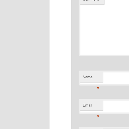
Name
*
Email
*