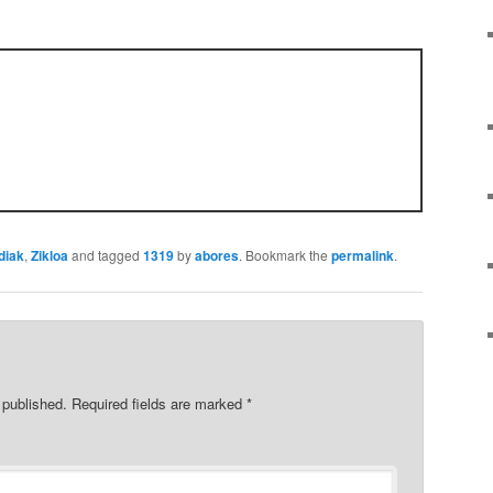
diak
,
Zikloa
and tagged
1319
by
abores
. Bookmark the
permalink
.
 published.
Required fields are marked
*