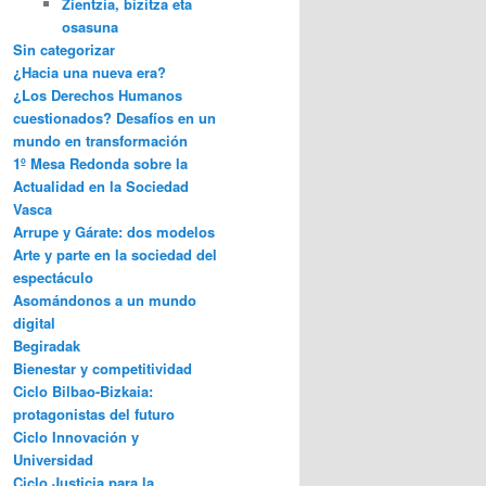
Zientzia, bizitza eta
osasuna
Sin categorizar
¿Hacia una nueva era?
¿Los Derechos Humanos
cuestionados? Desafíos en un
mundo en transformación
1º Mesa Redonda sobre la
Actualidad en la Sociedad
Vasca
Arrupe y Gárate: dos modelos
Arte y parte en la sociedad del
espectáculo
Asomándonos a un mundo
digital
Begiradak
Bienestar y competitividad
Ciclo Bilbao-Bizkaia:
protagonistas del futuro
Ciclo Innovación y
Universidad
Ciclo Justicia para la