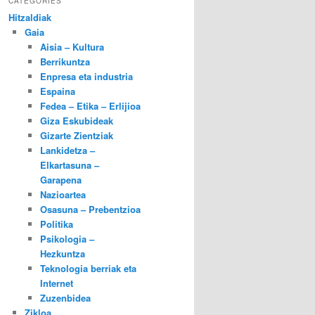
CATEGORIES
Hitzaldiak
Gaia
Aisia – Kultura
Berrikuntza
Enpresa eta industria
Espaina
Fedea – Etika – Erlijioa
Giza Eskubideak
Gizarte Zientziak
Lankidetza –
Elkartasuna –
Garapena
Nazioartea
Osasuna – Prebentzioa
Politika
Psikologia –
Hezkuntza
Teknologia berriak eta
Internet
Zuzenbidea
Zikloa