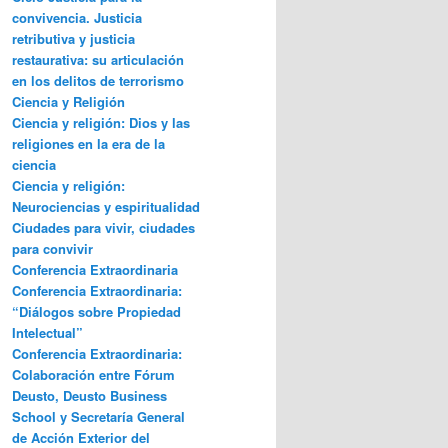
convivencia. Justicia
retributiva y justicia
restaurativa: su articulación
en los delitos de terrorismo
Ciencia y Religión
Ciencia y religión: Dios y las
religiones en la era de la
ciencia
Ciencia y religión:
Neurociencias y espiritualidad
Ciudades para vivir, ciudades
para convivir
Conferencia Extraordinaria
Conferencia Extraordinaria:
“Diálogos sobre Propiedad
Intelectual”
Conferencia Extraordinaria:
Colaboración entre Fórum
Deusto, Deusto Business
School y Secretaría General
de Acción Exterior del