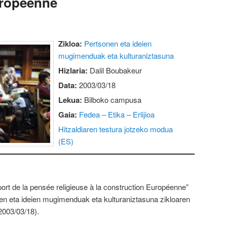
uropéenne
Zikloa:
Pertsonen eta ideien
mugimenduak eta kulturaniztasuna
Hizlaria:
Dalil Boubakeur
Data:
2003/03/18
Lekua:
Bilboko campusa
Gaia:
Fedea – Etika – Erlijioa
Hitzaldiaren testura jotzeko modua
(ES)
port de la pensée religieuse à la construction Européenne”
nen eta ideien mugimenduak eta kulturaniztasuna zikloaren
2003/03/18).