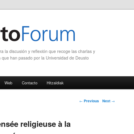
 la discusión y reflexión que recoge las charlas y
s que han pasado por la Universidad de Deusto
Web
Contacto
Hitzaldiak
Post navigation
←
Previous
Next
→
ensée religieuse à la